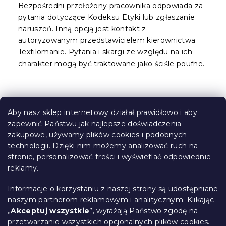
Bezpośredni przełożony pracownika odpowiada za
pytania dotyczące Kodeksu Etyki lub zgłaszanie
naruszeń. Inną opcją jest kontakt z
autoryzowanym przedstawicielem kierownictwa
Textilomanie. Pytania i skargi ze względu na ich
charakter mogą być traktowane jako ściśle poufne.
S
t
Aby nasz sklep internetowy działał prawidłowo i aby
o
zapewnić Państwu jak najlepsze doświadczenia
Informacje dla Ciebie
p
zakupowe, używamy plików cookies i podobnych
k
technologii. Dzięki nim możemy analizować ruch na
Śledzenie zamówienia
a
stronie, personalizować treści i wyświetlać odpowiednie
Opcje dostawy
reklamy.
Metody płatności
Reklamacje i zwroty towarów
Informacje o korzystaniu z naszej strony są udostępniane
Kontakt
naszym partnerom reklamowym i analitycznym. Klikając
Regulamin
„
Akceptuj wszystkie
”, wyrażają Państwo zgodę na
przetwarzanie wszystkich opcjonalnych plików cookies.
Ochrona danych osobowych