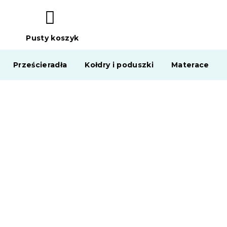
Pusty koszyk
KOSZYK
Prześcieradła
Kołdry i poduszki
Materace