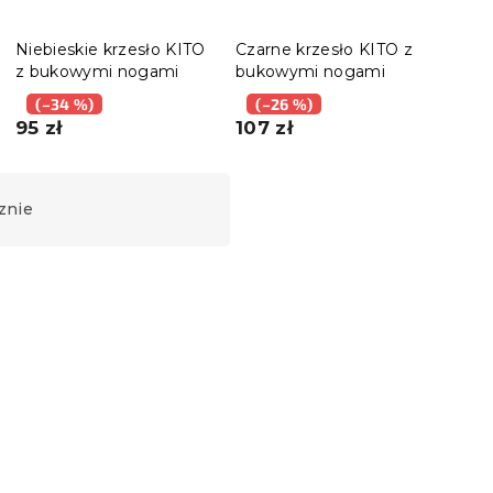
Niebieskie krzesło KITO
Czarne krzesło KITO z
Krze
z bukowymi nogami
bukowymi nogami
OSAK
(–34 %)
(–26 %)
(–
95 zł
107 zł
111 
znie
Nowość