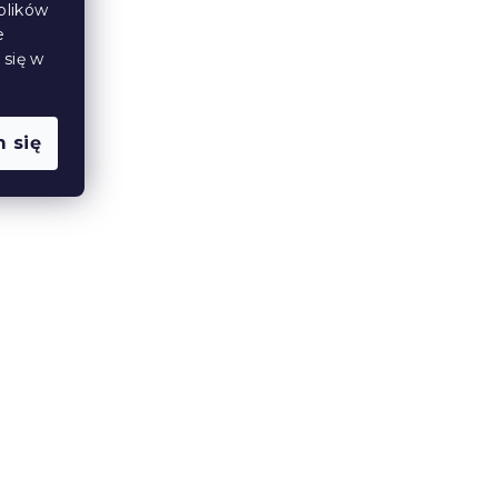
plików
Wypróbuj w AR ❖
e
 się w
 się
łek
Plastikowe krzesło TREGO,
beżowe
W magazynie
(>10 szt)
98 zł
Wypróbuj w AR ❖