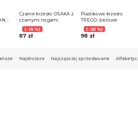
Czarne krzesło OSAKA z
Plastikowe krzesło
MAN
czarnymi nogami
TREGO, beżowe
(–15 %)
(–20 %)
87 zł
98 zł
ańsze
Najdroższe
Najczęściej sprzedawane
Alfabetyc
Nowość