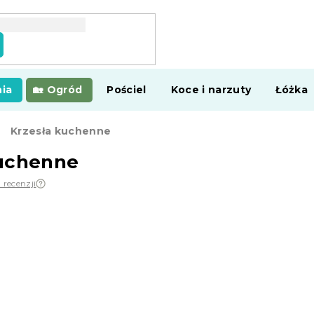
ia
Ogród
Pościel
Koce i narzuty
Łóżka
Krzesła kuchenne
kuchenne
 recenzji