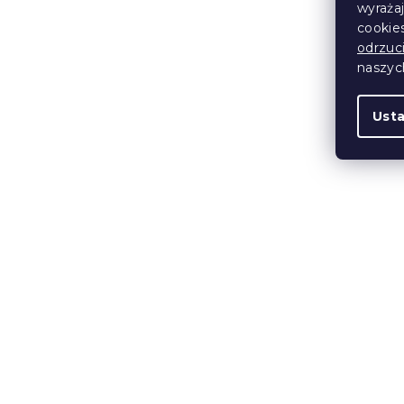
wyraża
Nowość
cookie
odrzuc
naszy
Ust
PROMOCJA 
krzesło MORI
W magazynie
123 zł
Wypróbuj w AR