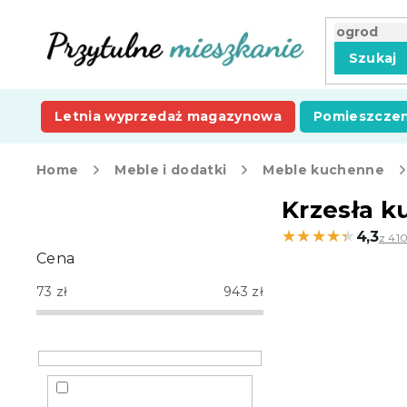
Przejść
do
treści
Szukaj
Letnia wyprzedaż magazynowa
Pomieszczen
Home
Meble i dodatki
Meble kuchenne
P
Krzesła 
a
★★★★★
★★★★★
4,3
z 410
s
Cena
e
k
73
zł
943
zł
b
o
c
z
n
y