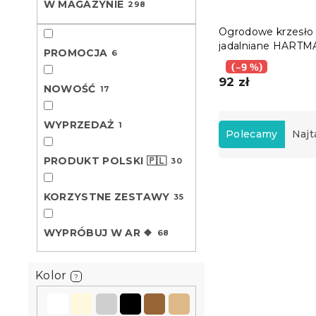
W MAGAZYNIE
298
Ogrodowe krzesło
jadalniane HART
PROMOCJA
6
IVY, czarne
(–9 %)
92 zł
NOWOŚĆ
17
S
WYPRZEDAŻ
1
o
Polecamy
Najt
r
PRODUKT POLSKI 🇵🇱
30
t
L
o
i
w
KORZYSTNE ZESTAWY
35
Nowość
s
a
t
n
WYPRÓBUJ W AR ❖
68
a
i
p
e
r
p
Kolor
?
o
r
d
o