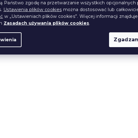
ją Państwo zgodę na przetwarzanie wszystkich opcjonalnych 
Nowość
s.
Ustawienia plików cookies
można dostosować lub całkowici
ić
w „Ustawieniach plików cookies”. Więcej informacji znajduje
ch
Zasadach używania plików cookies
.
Zgadzam
awienia
Jasnoszare
PROMOCJA Zielony sto
S II. jakość
barowy VELVET KAST z
czarną nogą II. jakość
(1 szt)
W magazynie
(1 szt)
165 zł
 ❖