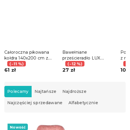
Całoroczna pikowana
Bawełniane
Pos
kołdra 140x200 cm z
prześcieradło LUX
z mi
włókna pustego, różowa
(–11 %)
jasnoróżowe 140x240
(–12 %)
KOL
(–
61 zł
cm
27 zł
45x4
10 z
S
o
Polecamy
Najtańsze
Najdroższe
r
Najczęściej sprzedawane
Alfabetycznie
t
o
w
L
a
i
Nowość
n