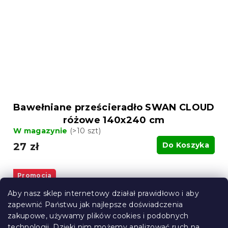
Bawełniane prześcieradło SWAN CLOUD
różowe 140x240 cm
W magazynie
(>10 szt)
27 zł
Do Koszyka
Promocja
Aby nasz sklep internetowy działał prawidłowo i aby
zapewnić Państwu jak najlepsze doświadczenia
zakupowe, używamy plików cookies i podobnych
technologii. Dzięki nim możemy analizować ruch na