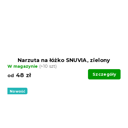
Narzuta na łóżko SNUVIA, zielony
W magazynie
(>10 szt)
48 zł
Szczegóły
od
Nowość