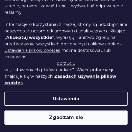
stronie, personalizować treści i wyświetlać odpowiednie
reklamy.
Informacje o korzystaniu z naszej strony są udostępniane
naszym partnerom reklamowym i analitycznym. Klikając
„
Akceptuj wszystkie
”, wyrażają Państwo zgodę na
przetwarzanie wszystkich opcjonalnych plików cookies.
Ustawienia plików cookies
można dostosować lub
Jersey prześcieradło EXCLUSIVE
całkowicie
odrzucić
koralowe 90 x 200 cm
w „Ustawieniach plików cookies”. Więcej informacji
W magazynie
(>10 szt)
znajduje się w naszych
Zasadach używania plików
29 zł
Do Koszyka
cookies
.
Ustawienia
Zgadzam się