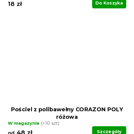
18 zł
Do Koszyka
Pościel z polibawełny CORAZON POLY
różowa
W magazynie
(>10 szt)
48 zł
Szczegóły
od