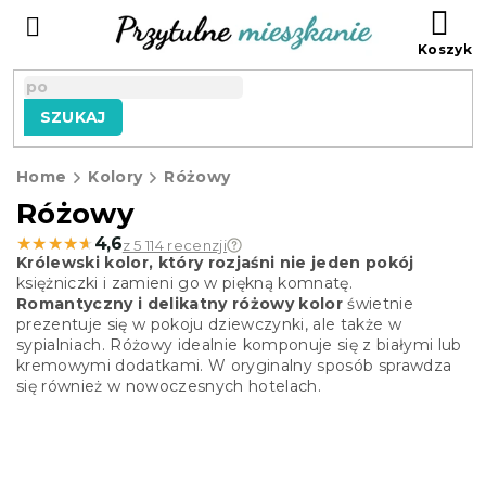
Przejść
KO
do
treści
SZUKAJ
Home
Kolory
Różowy
Różowy
★★★★★
★★★★★
4,6
z 5 114 recenzji
Królewski kolor, który rozjaśni nie jeden pokój
księżniczki i zamieni go w piękną komnatę.
Romantyczny i delikatny różowy kolor
świetnie
prezentuje się w pokoju dziewczynki, ale także w
sypialniach. Różowy idealnie komponuje się z białymi lub
kremowymi dodatkami. W oryginalny sposób sprawdza
się również w nowoczesnych hotelach.