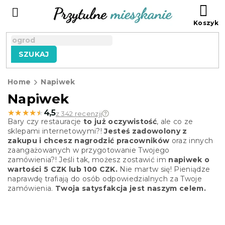
Przejść
KO
do
treści
SZUKAJ
Home
Napiwek
Napiwek
★★★★★
★★★★★
4,5
z 342 recenzji
Bary czy restauracje
to już oczywistość
, ale co ze
sklepami internetowymi?!
Jesteś zadowolony z
zakupu i chcesz nagrodzić pracowników
oraz innych
zaangażowanych w przygotowanie Twojego
zamówienia?! Jeśli tak, możesz zostawić im
napiwek o
wartości 5 CZK lub 100 CZK.
Nie martw się! Pieniądze
naprawdę trafiają do osób odpowiedzialnych za Twoje
zamówienia.
Twoja satysfakcja jest naszym celem.