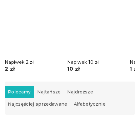
Napiwek 2 zł
Napiwek 10 zł
Napi
2 zł
10 zł
1 zł
S
o
Polecamy
Najtańsze
Najdroższe
r
Najczęściej sprzedawane
Alfabetycznie
t
o
w
L
a
i
n
s
i