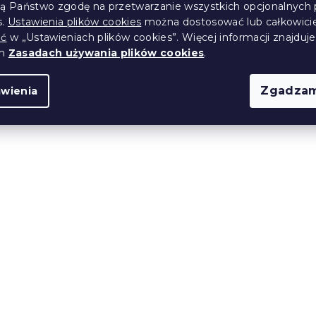
66 zł
od
ją Państwo zgodę na przetwarzanie wszystkich opcjonalnych 
s.
Ustawienia plików cookies
można dostosować lub całkowici
ić
w „Ustawieniach plików cookies”. Więcej informacji znajduje
ch
Zasadach używania plików cookies
.
Nowość
Zgadzam
awienia
łóżko SILVANE,
Narzuta na łóżko SNUVI
zielony
(>10 szt)
W magazynie
(>10 szt)
48 zł
od