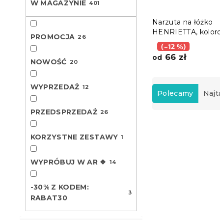
W MAGAZYNIE
401
Narzuta na łóżko
HENRIETTA, kolor
PROMOCJA
26
(–12 %)
66 zł
od
NOWOŚĆ
20
S
WYPRZEDAŻ
12
o
Polecamy
Najt
r
PRZEDSPRZEDAŻ
26
t
L
o
i
w
KORZYSTNE ZESTAWY
1
Nowość
s
a
t
n
WYPRÓBUJ W AR ❖
14
a
i
p
e
-30% Z KODEM:
r
p
3
RABAT30
o
r
d
o