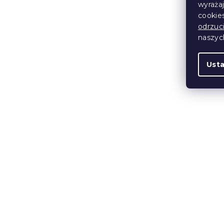
66 zł
od
wyraża
cookie
odrzuc
naszy
Nowość
Ust
Narzuta na 
czarna
W magazynie
48 zł
od