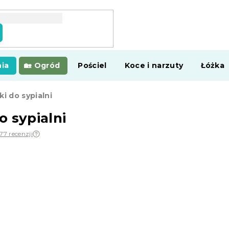
ia
Ogród
Pościel
Koce i narzuty
Łóżka
i do sypialni
o sypialni
77 recenzji