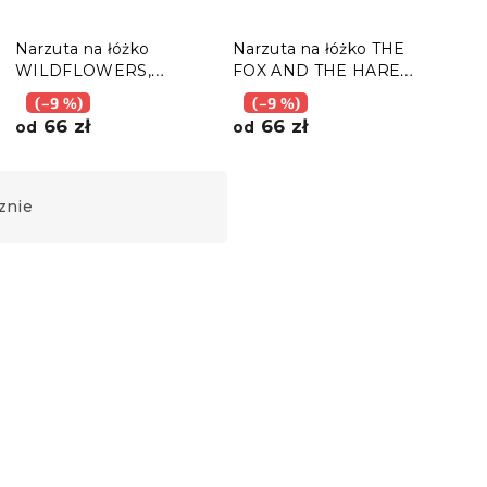
Narzuta na łóżko
Narzuta na łóżko THE
Narz
WILDFLOWERS,
FOX AND THE HARE
SPR
kolorowy
ciemnozielony
kolo
(–9 %)
(–9 %)
(–
66 zł
66 zł
6
od
od
od
znie
Nowość