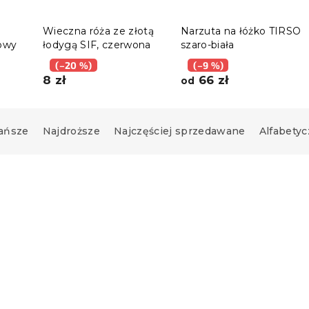
Wieczna róża ze złotą
Narzuta na łóżko TIRSO
owy
łodygą SIF, czerwona
szaro-biała
(–20 %)
(–9 %)
8 zł
66 zł
od
ańsze
Najdroższe
Najczęściej sprzedawane
Alfabetyc
Nowość