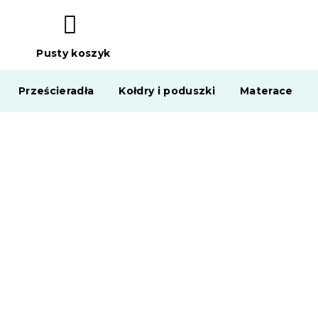
Pusty koszyk
KOSZYK
Prześcieradła
Kołdry i poduszki
Materace