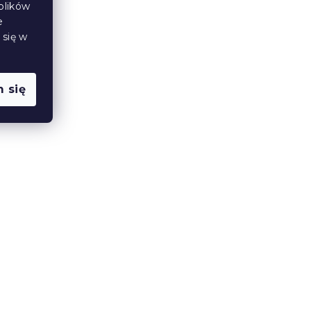
66 zł
od
plików
e
 się w
Nowość
 się
A,
Poszewka na poduszkę
DENYX BLEND 50x70 cm
jasnobrązowa
W magazynie
(>10 szt)
10 zł