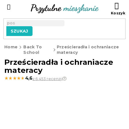
Przejść
KO
do
treści
SZUKAJ
Home
Back To
Prześcieradła i ochraniacze
School
materacy
Prześcieradła i ochraniacze
materacy
★★★★★
★★★★★
4,6
z 6 453 recenzji