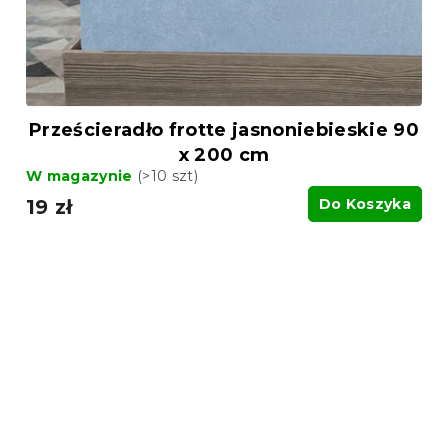
Prześcieradło frotte jasnoniebieskie 90
x 200 cm
W magazynie
(>10 szt)
19 zł
Do Koszyka