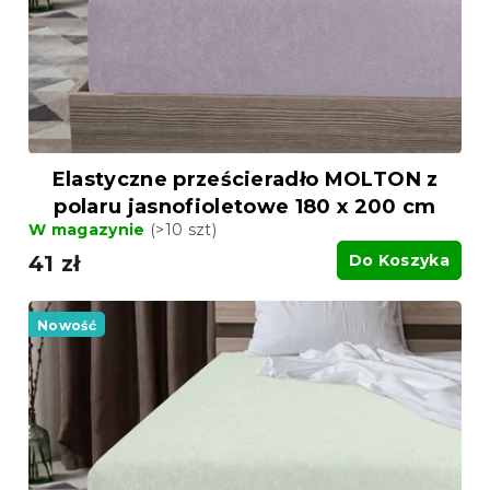
d
d
u
u
k
k
t
t
ó
ó
w
w
Elastyczne prześcieradło MOLTON z
polaru jasnofioletowe 180 x 200 cm
W magazynie
(>10 szt)
41 zł
Do Koszyka
Nowość