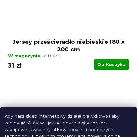
Jersey prześcieradło niebieskie 180 x
200 cm
W magazynie
(>10 szt)
31 zł
Do Koszyka
Aby nasz sklep internetowy działał prawidłowo i aby
zapewnić Państwu jak najlepsze doświadczenia
zakupowe, używamy plików cookies i podobnych
technologii. Dzięki nim możemy analizować ruch na