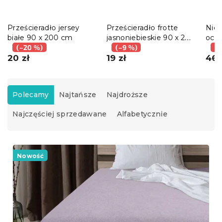
Prześcieradło jersey
Prześcieradło frotte
Nie
białe 90 x 200 cm
jasnoniebieskie 90 x 200
ochr
(–20 %)
cm
(–9 %)
PIK
(–
20 zł
19 zł
cm
46 
S
o
Polecamy
Najtańsze
Najdroższe
r
Najczęściej sprzedawane
Alfabetycznie
t
o
w
L
a
i
Nowość
n
s
i
t
e
a
p
p
r
r
o
o