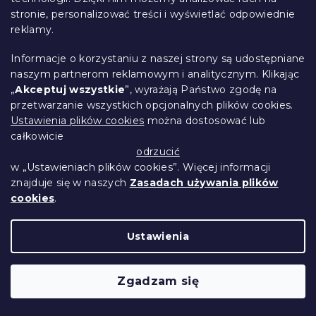
stronie, personalizować treści i wyświetlać odpowiednie
reklamy.
Informacje o korzystaniu z naszej strony są udostępniane
naszym partnerom reklamowym i analitycznym. Klikając
Moltonowe prześcieradło z gumką
„
Akceptuj wszystkie
”, wyrażają Państwo zgodę na
polarowe ciemnoszare 180 x 200 cm
przetwarzanie wszystkich opcjonalnych plików cookies.
W magazynie
(>10 szt)
Ustawienia plików cookies
można dostosować lub
całkowicie
41 zł
Do Koszyka
odrzucić
w „Ustawieniach plików cookies”. Więcej informacji
znajduje się w naszych
Zasadach używania plików
cookies
.
Ustawienia
Zgadzam się