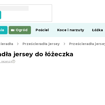
ia
Ogród
Pościel
Koce i narzuty
Łóżka
ieradła
Prześcieradła jersey
Prześcieradła jers
adła jersey do łóżeczka
 recenzji