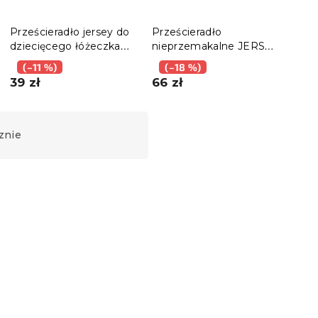
Prześcieradło jersey do
Prześcieradło
Prze
dziecięcego łóżeczka
nieprzemakalne JERSEY
łóże
EXCLUSIVE 70x140 cm
70x140 cm zielone
jasn
(–11 %)
(–18 %)
(–
w kolorze stary róż
cm
39 zł
66 zł
24 
znie