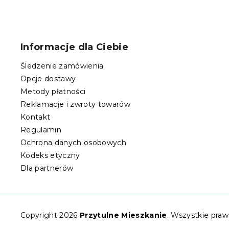
S
t
o
Informacje dla Ciebie
p
k
Śledzenie zamówienia
a
Opcje dostawy
Metody płatności
Reklamacje i zwroty towarów
Kontakt
Regulamin
Ochrona danych osobowych
Kodeks etyczny
Dla partnerów
Copyright 2026
Przytulne Mieszkanie
. Wszystkie pra