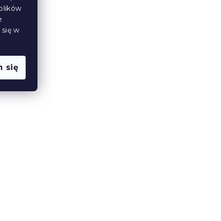
plików
W magazynie
(>10 szt)
e
21 zł
 się w
 się
Jersey prześcieradło
 cm
dziecięce żółte 70x140 cm
W magazynie
(>10 szt)
24 zł