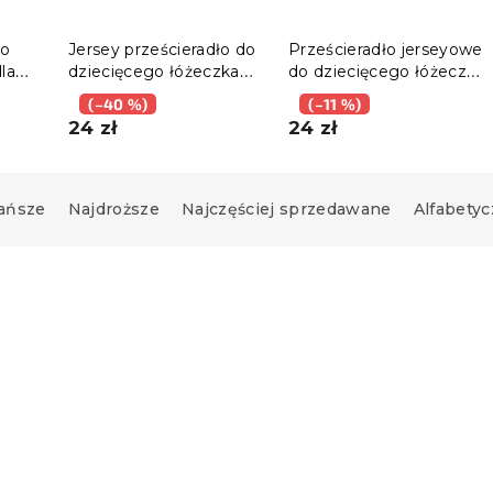
ło
Jersey prześcieradło do
Prześcieradło jerseyowe
la
dziecięcego łóżeczka
do dziecięcego łóżeczka
różowe 70 x 140 cm
jasnokremowe 70 x 140
(–40 %)
(–11 %)
cm
24 zł
24 zł
ańsze
Najdroższe
Najczęściej sprzedawane
Alfabetyc