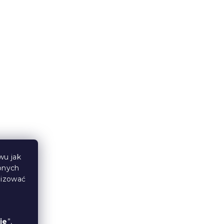
Jersey prześcieradło
40 cm
dziecięce białe 70x140 cm
W magazynie
(>10 szt)
24 zł
wu jak
bnych
lizować
Jersey prześcieradło
x140
dziecięce zielone 60x120 cm
ie
”,