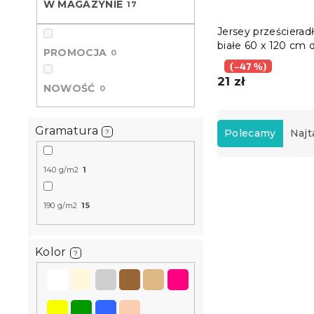
W MAGAZYNIE
17
Jersey prześcierad
białe 60 x 120 cm d
PROMOCJA
0
dziecka
(–47 %)
21 zł
NOWOŚĆ
0
S
o
Gramatura
Polecamy
Najt
?
r
t
140 g/m2
1
L
o
i
w
s
190 g/m2
15
a
t
n
a
i
Kolor
p
e
?
r
p
o
r
d
o