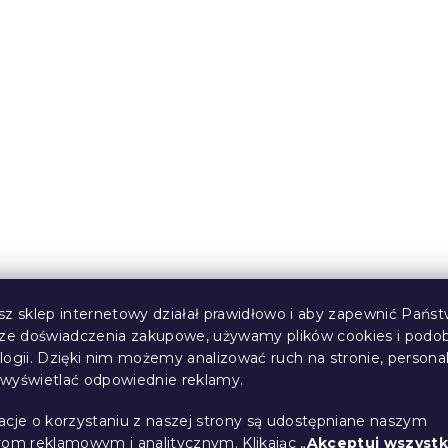
ścieradło do
Jersey prześcieradło
 łóżeczka
dziecięce beżowe 70x1
skie 70 x 140 cm
(>10 szt)
W magazynie
(>10 szt)
26 zł
sz sklep internetowy działał prawidłowo i aby zapewnić Państ
sze doświadczenia zakupowe, używamy plików cookies i podo
logii. Dzięki nim możemy analizować ruch na stronie, persona
i wyświetlać odpowiednie reklamy.
ścieradło
Jersey prześcieradło
asnoszare 70x140
dziecięce morelowe 70
acje o korzystaniu z naszej strony są udostępniane naszym
rom reklamowym i analitycznym. Klikając „
Akceptuj wszystk