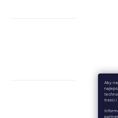
Jersey prze
dziecięcego
jasnoniebie
W magazynie
24 zł
Aby na
najlep
techno
treści 
Jersey prze
dziecięce j
Inform
partne
cm