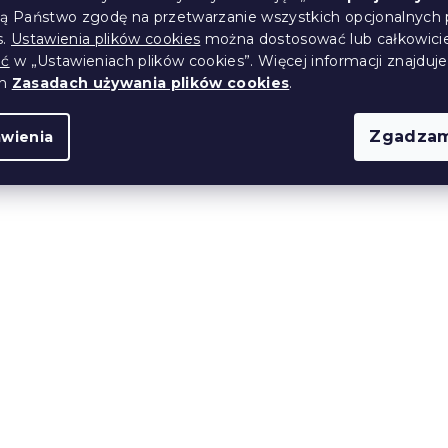
ją Państwo zgodę na przetwarzanie wszystkich opcjonalnych 
(>10 szt)
W magazynie
(>10 szt)
s.
Ustawienia plików cookies
można dostosować lub całkowici
26 zł
ić
w „Ustawieniach plików cookies”. Więcej informacji znajduje
ch
Zasadach używania plików cookies
.
Zgadzam
awienia
ścieradło
Jersey prześcieradło
ielone 70x140 cm
dziecięce żółte 60x120
(>10 szt)
W magazynie
(1 szt)
21 zł