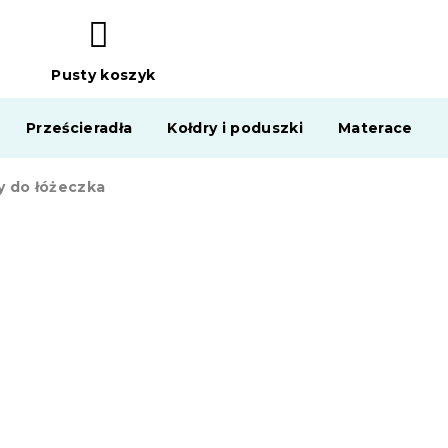
Pusty koszyk
KOSZYK
Prześcieradła
Kołdry i poduszki
Materace
ey do łóżeczka