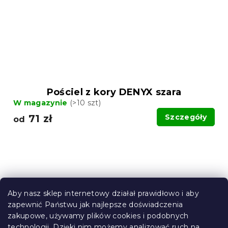
Pościel z kory DENYX szara
W magazynie
(>10 szt)
71 zł
Szczegóły
od
Aby nasz sklep internetowy działał prawidłowo i aby
zapewnić Państwu jak najlepsze doświadczenia
zakupowe, używamy plików cookies i podobnych
technologii. Dzięki nim możemy analizować ruch na