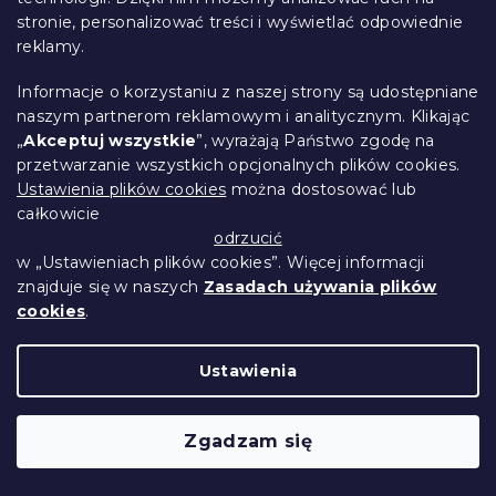
stronie, personalizować treści i wyświetlać odpowiednie
reklamy.
Informacje o korzystaniu z naszej strony są udostępniane
naszym partnerom reklamowym i analitycznym. Klikając
„
Akceptuj wszystkie
”, wyrażają Państwo zgodę na
Pościel z kory do łóżeczka Renforcé
przetwarzanie wszystkich opcjonalnych plików cookies.
JUNGARI kremowa
Ustawienia plików cookies
można dostosować lub
W magazynie
(>10 szt)
całkowicie
39 zł
Szczegóły
odrzucić
w „Ustawieniach plików cookies”. Więcej informacji
znajduje się w naszych
Zasadach używania plików
cookies
.
Ustawienia
Zgadzam się