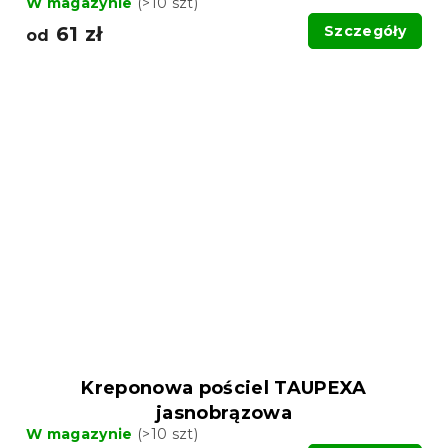
W magazynie
(>10 szt)
61 zł
Szczegóły
od
Kreponowa pościel TAUPEXA
jasnobrązowa
W magazynie
(>10 szt)