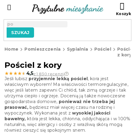
Przejść
KO
do
treści
SZUKAJ
Home
Pomieszczenia
Sypialnia
Pościel
Pościel
z kory
Pościel z kory
★★★★★
★★★★★
4,5
z 1 830 recenzji
Jeśli lubisz
przyjemnie lekką pościel
, kora jest
właściwym wyborem! Ma właściwości termoregulacyjne,
więc jeśli latem zapewni Ci chłód, tak zimą ogrzeje i tak
utrzyma ciepło i ogrzeje. Docenią ją także nowoczesne
gospodarstwa domowe,
ponieważ nie trzeba jej
prasować,
będziesz miał więcej czasu na rodzinę i
wypoczynek. Wykonana jest z
wysokiej jakości
bawełny,
która jest lekka, chłonna, oddychająca i w 100%
naturalna, więc alergicy i osoby z wrażliwą skórą mogą
również cieszyć się spokojnym snem.