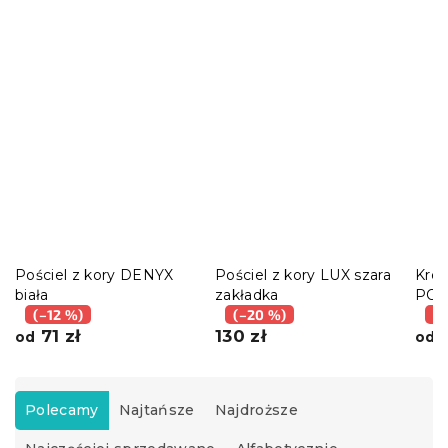
Pościel z kory DENYX
Pościel z kory LUX szara
Krep
biała
zakładka
POLY
(–12 %)
(–20 %)
(–
71 zł
130 zł
5
od
od
S
o
Polecamy
Najtańsze
Najdroższe
r