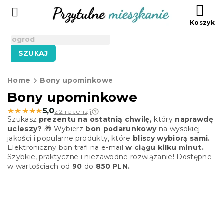
Przejść
KO
do
treści
SZUKAJ
Home
Bony upominkowe
Bony upominkowe
★★★★★
★★★★★
5,0
z 2 recenzji
Szukasz
prezentu na ostatnią chwilę,
który
naprawdę
ucieszy?
🎁 Wybierz
bon podarunkowy
na wysokiej
jakości i popularne produkty, które
bliscy wybiorą sami.
Elektroniczny bon trafi na e-mail
w ciągu kilku minut.
Szybkie, praktyczne i niezawodne rozwiązanie! Dostępne
w wartościach od
90
do
850 PLN.