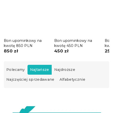
Bon upominkowy na
Bon upominkowy na
Bon
kwotę 850 PLN
kwotę 450 PLN
kwo
850 zł
450 zł
250
S
o
Polecamy
Najtańsze
Najdroższe
r
Najczęściej sprzedawane
Alfabetycznie
t
o
w
L
a
i
n
s
i
t