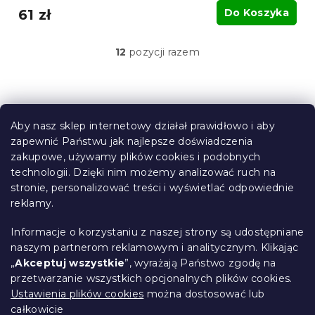
61 zł
Do Koszyka
12
pozycji razem
K
o
n
t
S
r
t
o
Aby nasz sklep internetowy działał prawidłowo i aby
o
l
zapewnić Państwu jak najlepsze doświadczenia
Informacje dla Ciebie
k
p
zakupowe, używamy plików cookies i podobnych
i
k
technologii. Dzięki nim możemy analizować ruch na
Śledzenie zamówienia
l
a
stronie, personalizować treści i wyświetlać odpowiednie
i
Opcje dostawy
s
reklamy.
Metody płatności
t
Reklamacje i zwroty towarów
y
Informacje o korzystaniu z naszej strony są udostępniane
Kontakt
naszym partnerom reklamowym i analitycznym. Klikając
Regulamin
„
Akceptuj wszystkie
”, wyrażają Państwo zgodę na
przetwarzanie wszystkich opcjonalnych plików cookies.
Ochrona danych osobowych
Ustawienia plików cookies
można dostosować lub
Kodeks etyczny
całkowicie
Dla partnerów