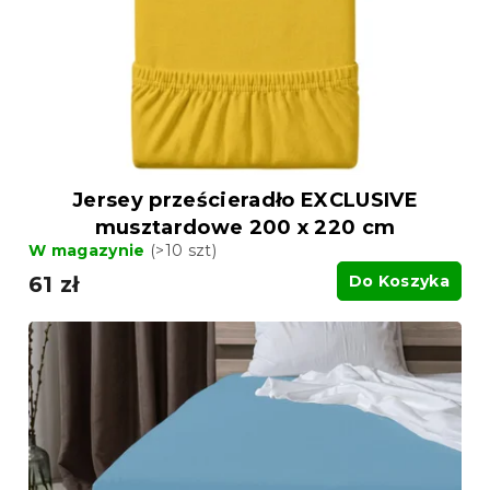
o
o
d
d
u
u
k
k
t
t
ó
ó
w
w
Jersey prześcieradło EXCLUSIVE
musztardowe 200 x 220 cm
W magazynie
(>10 szt)
61 zł
Do Koszyka