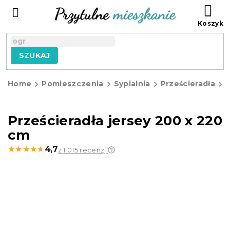
Przejść
KO
do
treści
SZUKAJ
Home
Pomieszczenia
Sypialnia
Prześcieradła
P
j
Prześcieradła jersey 200 x 220
cm
★★★★★
★★★★★
4,7
z 1 015 recenzji