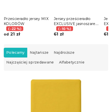
Prześcieradło jersey MIX
Jersey prześcieradło
Jers
KOLORÓW
EXCLUSIVE jasnoszare
EXC
(–22 %)
200 x 220 cm
(–10 %)
mus
(–
21 zł
61 zł
cm
61 z
od
S
o
Polecamy
Najtańsze
Najdroższe
r
Najczęściej sprzedawane
Alfabetycznie
t
o
w
L
a
i
n
s
i
t
e
a
p
p
r
r