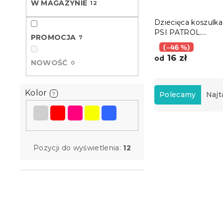
W MAGAZYNIE
12
Dziecięca koszulka 
PSI PATROL
PROMOCJA
7
niebieskie/szare - 
(–46 %)
rozmiary
16 zł
od
NOWOŚĆ
0
S
o
Kolor
Polecamy
Najt
?
r
t
L
o
i
w
Promocja
s
a
Pozycji do wyświetlenia:
12
t
n
a
i
p
e
r
p
o
r
d
o