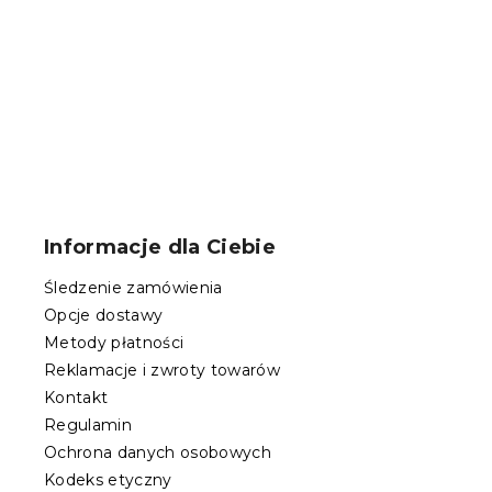
W magazynie
19 zł
S
t
o
Informacje dla Ciebie
p
k
Śledzenie zamówienia
a
Opcje dostawy
Metody płatności
Reklamacje i zwroty towarów
Kontakt
Regulamin
Ochrona danych osobowych
Kodeks etyczny