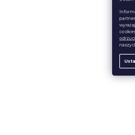
Koszulka dzi
PATROL róż
Inform
- różne roz
partne
wyraża
W magazynie
cookie
odrzuc
15 zł
od
naszy
Ust
Dziecięca p
mikrowłókn