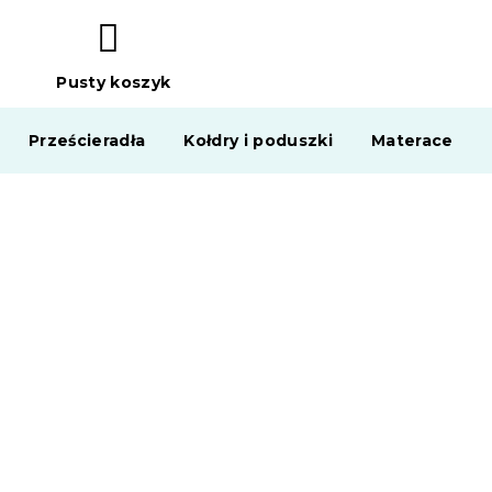
Pusty koszyk
KOSZYK
Prześcieradła
Kołdry i poduszki
Materace