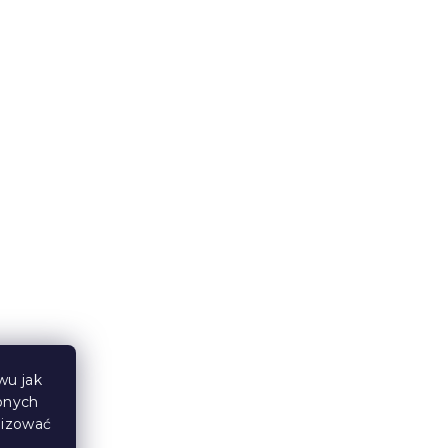
Spodnie dresowe dziecięce
PSI PATROL jasnoszare -
różne rozmiary
W magazynie
(>10 szt)
19 zł
od
wu jak
bnych
lizować