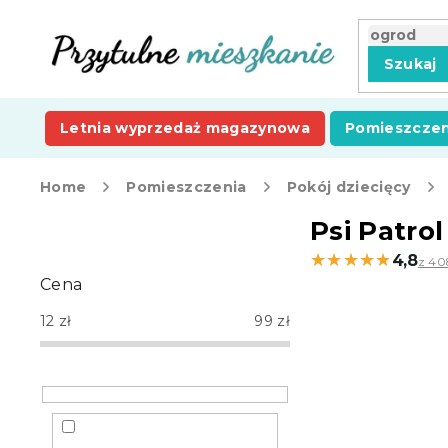
Przejść
do
treści
Szukaj
Letnia wyprzedaż magazynowa
Pomieszczen
Home
Pomieszczenia
Pokój dziecięcy
P
Psi Patrol
a
★★★★★
★★★★★
4,8
z 40
s
Cena
e
k
12
zł
99
zł
b
o
c
z
n
y