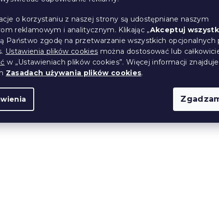
ecięca 2 szt. PSI
Bluza dziecięca PSI PA
owa/jasnoróżowa
niebieska - różne rozmi
acje o korzystaniu z naszej strony są udostępniane naszym
miary
rom reklamowym i analitycznym. Klikając „
Akceptuj wszystk
ją Państwo zgodę na przetwarzanie wszystkich opcjonalnych 
(>10 szt)
W magazynie
(>10 szt)
s.
Ustawienia plików cookies
można dostosować lub całkowici
ić
w „Ustawieniach plików cookies”. Więcej informacji znajduje
29 zł
od
ch
Zasadach używania plików cookies
.
Zgadzam
awienia
Promocja
ościel z
Koszulka dziecięca z d
a PSI PATROL
rękawem 2 szt. PSI PA