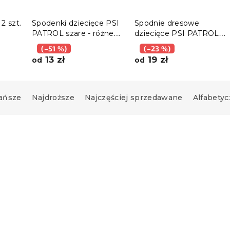
2 szt.
Spodenki dziecięce PSI
Spodnie dresowe
PATROL szare - różne
dziecięce PSI PATROL
różne
rozmiary
jasnoszare - różne
(–51 %)
(–23 %)
rozmiary
13 zł
19 zł
od
od
ańsze
Najdroższe
Najczęściej sprzedawane
Alfabetyc
Promocja