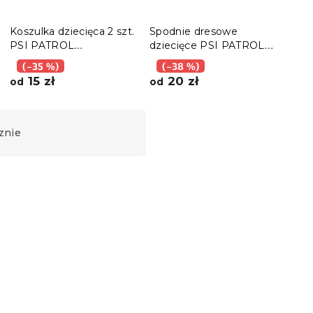
Koszulka dziecięca 2 szt.
Spodnie dresowe
Bluz
PSI PATROL
dziecięce PSI PATROL
PATR
różowa/jasnoróżowa -
różowe - różne rozmiary
różn
(–35 %)
(–38 %)
(–
różne rozmiary
15 zł
20 zł
2
od
od
od
znie
Promocja