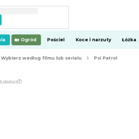
ia
Ogród
Pościel
Koce i narzuty
Łóżka
Wybierz według filmu lub serialu
Psi Patrol
8 recenzji