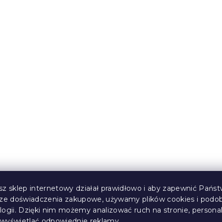
szulka 2 szt. PSI
Spodenki dziecięce PSI
ieskie/szare -
PATROL szare - różne
ary
rozmiary
(>10 szt)
W magazynie
(>10 szt)
13 zł
od
sz sklep internetowy działał prawidłowo i aby zapewnić Państ
sze doświadczenia zakupowe, używamy plików cookies i podo
logii. Dzięki nim możemy analizować ruch na stronie, persona
i wyświetlać odpowiednie reklamy.