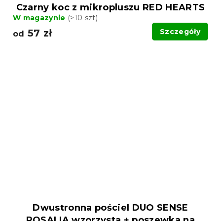
Czarny koc z mikropluszu RED HEARTS
W magazynie
(>10 szt)
57 zł
Szczegóły
od
Dwustronna pościel DUO SENSE
ROSALIA wzorzysta + poszewka na