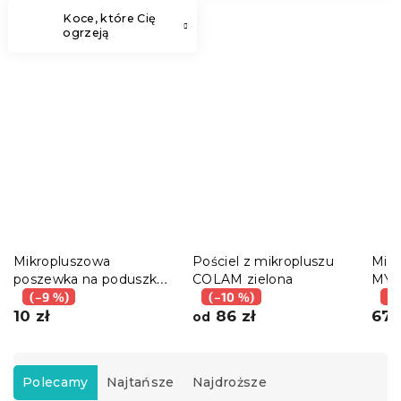
Koce, które Cię
ogrzeją
Mikropluszowa
Pościel z mikropluszu
Mikr
poszewka na poduszkę
COLAM zielona
MYS
MYSTIC GARDEN 45x45
(–9 %)
(–10 %)
ciem
(–
cm, ciemnozielona
10 zł
86 zł
67 
od
S
o
Polecamy
Najtańsze
Najdroższe