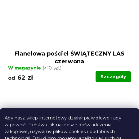
Flanelowa pościel ŚWIĄTECZNY LAS
czerwona
W magazynie
(>10 szt)
62 zł
Szczegóły
od
Aby nasz sklep internetowy działał prawidłowo i aby
zapewnić Państwu jak najlepsze doświadczenia
zakupowe, używamy plików cookies i podobnych
technologii. Dzięki nim możemy analizować ruch na