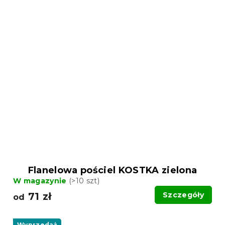
Flanelowa pościel KOSTKA zielona
W magazynie
(>10 szt)
71 zł
Szczegóły
od
Wyprzedaż