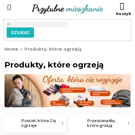
Przejść
KO
do
treści
SZUKAJ
Home
Produkty, które ogrzeją
Produkty, które ogrzeją
Pościel, która Cię
Prześcieradła,
ogrzeje
które grzeją