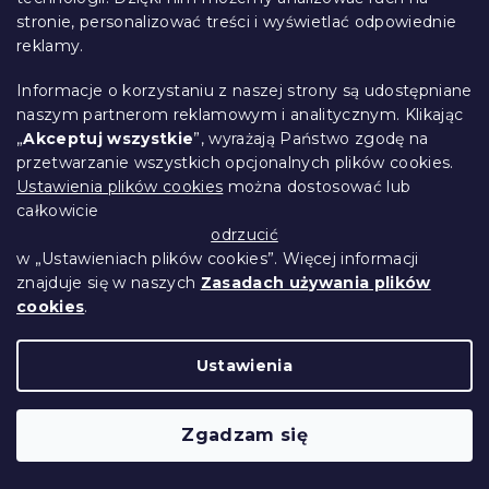
stronie, personalizować treści i wyświetlać odpowiednie
reklamy.
Informacje o korzystaniu z naszej strony są udostępniane
naszym partnerom reklamowym i analitycznym. Klikając
„
Akceptuj wszystkie
”, wyrażają Państwo zgodę na
przetwarzanie wszystkich opcjonalnych plików cookies.
Koc bluza bez rękawów LEOPARD, szary
Ustawienia plików cookies
można dostosować lub
W magazynie
(>10 szt)
całkowicie
62 zł
Do Koszyka
odrzucić
w „Ustawieniach plików cookies”. Więcej informacji
znajduje się w naszych
Zasadach używania plików
cookies
.
Ustawienia
Zgadzam się