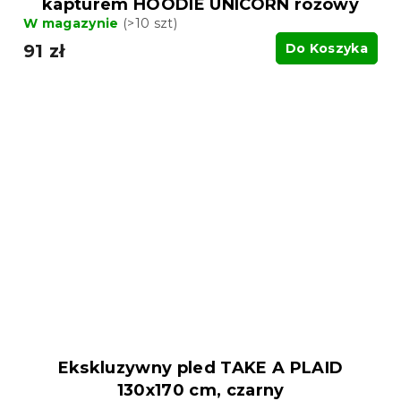
kapturem HOODIE UNICORN różowy
W magazynie
(>10 szt)
91 zł
Do Koszyka
Ekskluzywny pled TAKE A PLAID
130x170 cm, czarny