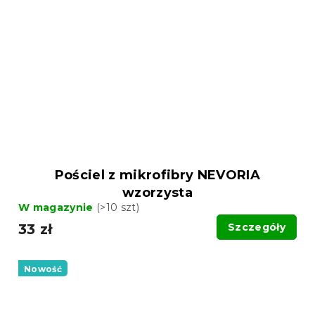
Pościel z mikrofibry NEVORIA
wzorzysta
W magazynie
(>10 szt)
33 zł
Szczegóły
Nowość