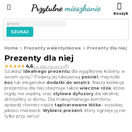
Przejść
KO
do
treści
SZUKAJ
Home
Prezenty walentynkowe
Prezenty dla niej
Prezenty dla niej
★★★★★
★★★★★
4,6
z 4 484 recenzji
Szukasz
idealnego prezentu
dla wyjątkowej kobiety w
swoim życiu? Podaruj jej luksusową
pościel
, mięciutki
koc
lub eleganckie
dodatki do wnętrz
. Nasza kolekcja
prezentów dla niej obejmuje także
wieczne róże
, które
nigdy nie więdną, oraz
stylowe dyfuzory
dla idealnej
atmosfery w domu. Dla maksymalnego komfortu
sprawdź również nasze
tapicerowane łóżka
i wysokiej
jakości materace.
Wybierz prezent
, który ogrzeje ją nie
tylko przy sercu!