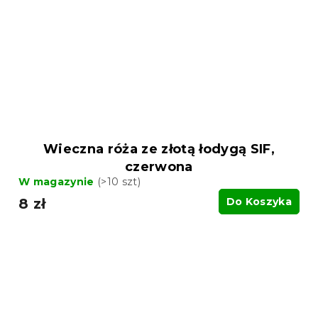
Wieczna róża ze złotą łodygą SIF,
czerwona
W magazynie
(>10 szt)
8 zł
Do Koszyka