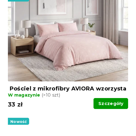
Pościel z mikrofibry AVIORA wzorzysta
W magazynie
(>10 szt)
33 zł
Szczegóły
Nowość