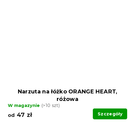
Narzuta na łóżko ORANGE HEART,
różowa
W magazynie
(>10 szt)
47 zł
Szczegóły
od