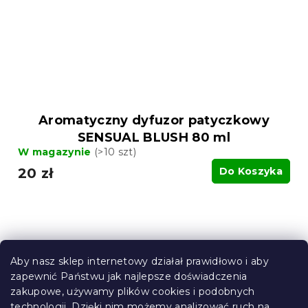
Aromatyczny dyfuzor patyczkowy
SENSUAL BLUSH 80 ml
W magazynie
(>10 szt)
20 zł
Do Koszyka
Aby nasz sklep internetowy działał prawidłowo i aby
zapewnić Państwu jak najlepsze doświadczenia
zakupowe, używamy plików cookies i podobnych
technologii. Dzięki nim możemy analizować ruch na