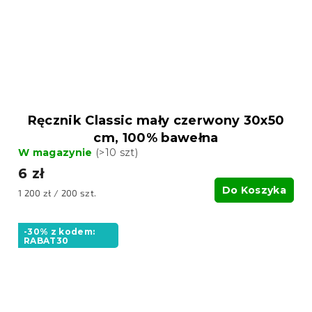
Ręcznik Classic mały czerwony 30x50
cm, 100% bawełna
W magazynie
(>10 szt)
6 zł
Do Koszyka
Cena
1 200 zł / 200 szt.
jednostkowa:
-30% z kodem:
RABAT30