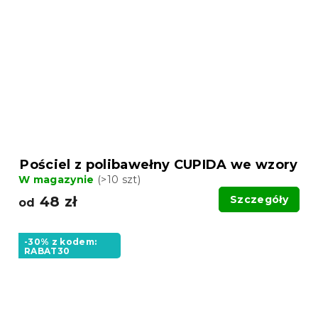
Pościel z polibawełny CUPIDA we wzory
W magazynie
(>10 szt)
48 zł
Szczegóły
od
-30% z kodem:
RABAT30