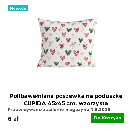
L
a
i
Nowość
n
s
i
t
e
a
p
p
r
r
o
o
d
d
u
u
k
k
t
t
ó
ó
w
w
Polibawełniana poszewka na poduszkę
CUPIDA 45x45 cm, wzorzysta
Przewidywane zasilenie magazynu 7.8.2026
6 zł
Do Koszyka