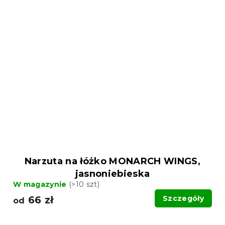
Narzuta na łóżko MONARCH WINGS,
jasnoniebieska
W magazynie
(>10 szt)
66 zł
Szczegóły
od