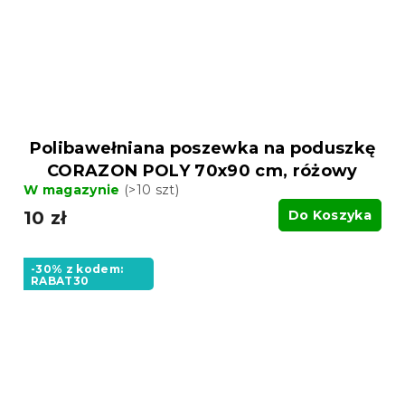
Polibawełniana poszewka na poduszkę
CORAZON POLY 70x90 cm, różowy
W magazynie
(>10 szt)
10 zł
Do Koszyka
-30% z kodem:
RABAT30