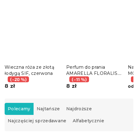
Wieczna róża ze złotą
Perfum do prania
Narz
łodygą SIF, czerwona
AMARELLA FLORALIS,
MON
(–20 %)
próbka 10 ml
(–11 %)
jasn
(–
8 zł
8 zł
6
od
S
o
Polecamy
Najtańsze
Najdroższe
r
Najczęściej sprzedawane
Alfabetycznie
t
o
w