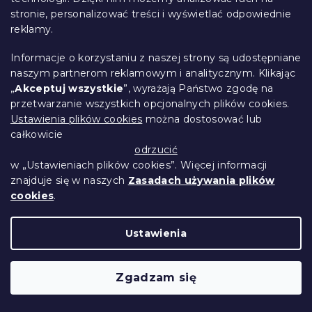
stronie, personalizować treści i wyświetlać odpowiednie
reklamy.
Informacje o korzystaniu z naszej strony są udostępniane
naszym partnerom reklamowym i analitycznym. Klikając
„
Akceptuj wszystkie
”, wyrażają Państwo zgodę na
przetwarzanie wszystkich opcjonalnych plików cookies.
Aromatyczny dyfuzor patyczkowy
Ustawienia plików cookies
można dostosować lub
SPIRITUAL JASMIN 50 ml
całkowicie
W magazynie
(>10 szt)
odrzucić
14 zł
Do Koszyka
w „Ustawieniach plików cookies”. Więcej informacji
znajduje się w naszych
Zasadach używania plików
cookies
.
-30% z kodem:
RABAT30
Ustawienia
Zgadzam się