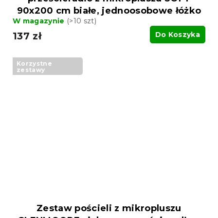
90x200 cm białe, jednoosobowe łóżko
W magazynie
(>10 szt)
137 zł
Do Koszyka
Korzystne
zestawy
Zestaw pościeli z mikropluszu