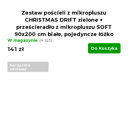
Zestaw pościeli z mikropluszu
CHRISTMAS DRIFT zielone +
prześcieradło z mikropluszu SOFT
90x200 cm białe, pojedyncze łóżko
W magazynie
(4 szt)
141 zł
Do Koszyka
Korzystne
zestawy