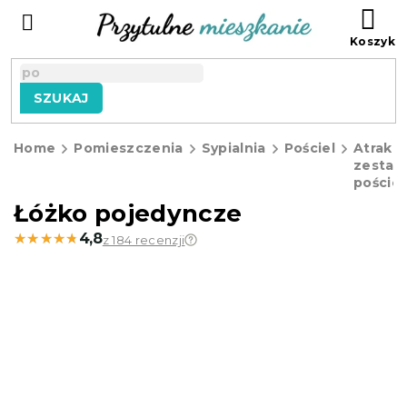
Przejść
KO
do
treści
SZUKAJ
Home
Pomieszczenia
Sypialnia
Pościel
Atrakc
zestaw
pościel
Łóżko pojedyncze
★★★★★
★★★★★
4,8
z 184 recenzji