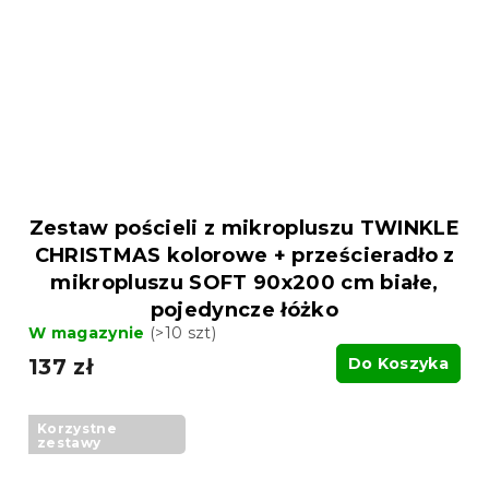
Zestaw pościeli z mikropluszu TWINKLE
CHRISTMAS kolorowe + prześcieradło z
mikropluszu SOFT 90x200 cm białe,
pojedyncze łóżko
W magazynie
(>10 szt)
137 zł
Do Koszyka
Korzystne
zestawy