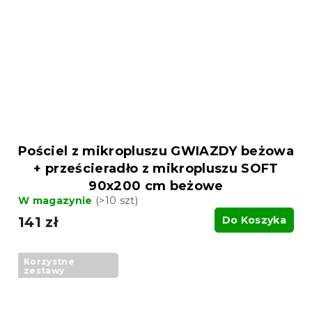
Pościel z mikropluszu GWIAZDY beżowa
+ prześcieradło z mikropluszu SOFT
90x200 cm beżowe
W magazynie
(>10 szt)
141 zł
Do Koszyka
Korzystne
zestawy