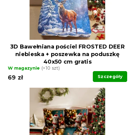
d
u
u
k
k
t
t
ó
ó
w
w
3D Bawełniana pościel FROSTED DEER
niebieska + poszewka na poduszkę
40x50 cm gratis
W magazynie
(>10 szt)
69 zł
Szczegóły