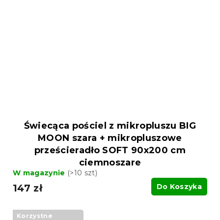
Świecąca pościel z mikropluszu BIG
MOON szara + mikropluszowe
prześcieradło SOFT 90x200 cm
ciemnoszare
W magazynie
(>10 szt)
147 zł
Do Koszyka
Korzystne