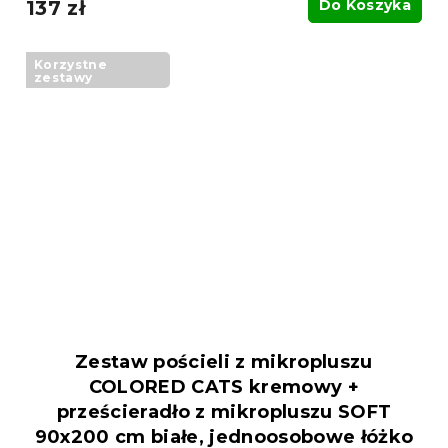
137 zł
Do Koszyka
Korzystne
zestawy
Zestaw pościeli z mikropluszu
COLORED CATS kremowy +
prześcieradło z mikropluszu SOFT
90x200 cm białe, jednoosobowe łóżko