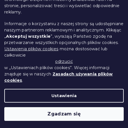
stronie, personalizować treści i wyświetlać odpowiednie
reklamy.
Informacje o korzystaniu z naszej strony są udostępniane
naszym partnerom reklamowym i analitycznym. Klikając
„
Akceptuj wszystkie
”, wyrażają Państwo zgodę na
przetwarzanie wszystkich opcjonalnych plików cookies.
Ustawienia plików cookies
można dostosować lub
całkowicie
odrzucić
w „Ustawieniach plików cookies”. Więcej informacji
znajduje się w naszych
Zasadach używania plików
Zestaw pościeli z mikropluszu YELLOW
cookies
.
BUTTERFLY ciemnozielone +
prześcieradło z mikropluszu SOFT
Ustawienia
90x200 cm białe, pojedyncze łóżko
W magazynie
(>10 szt)
Zgadzam się
141 zł
Do Koszyka