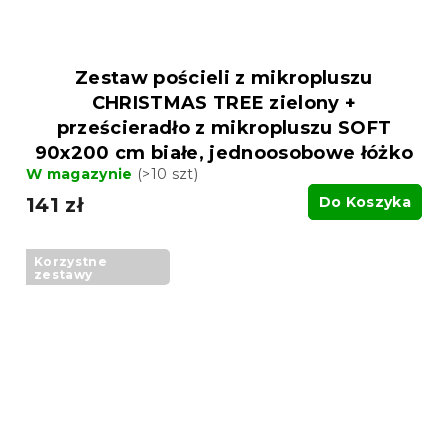
Zestaw pościeli z mikropluszu
CHRISTMAS TREE zielony +
prześcieradło z mikropluszu SOFT
90x200 cm białe, jednoosobowe łóżko
W magazynie
(>10 szt)
141 zł
Do Koszyka
Korzystne
zestawy