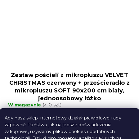
Zestaw pościeli z mikropluszu VELVET
CHRISTMAS czerwony + prześcieradło z
mikropluszu SOFT 90x200 cm biały,
jednoosobowy łóżko
W magazynie
(>10 szt)
137 zł
Do Koszyka
Aby nasz sklep internetowy działał prawidłowo i aby
zapewnić Państwu jak najlepsze doświadczenia
zakupowe, używamy plików cookies i podobnych
Korzystne
zestawy
technologii. Dzięki nim możemy analizować ruch na