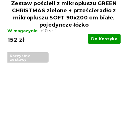
Zestaw pościeli z mikropluszu GREEN
CHRISTMAS zielone + prześcieradło z
mikropluszu SOFT 90x200 cm białe,
pojedyncze łóżko
W magazynie
(>10 szt)
152 zł
Do Koszyka
Korzystne
zestawy