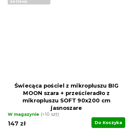
zestawy
Świecąca pościel z mikropluszu BIG
MOON szara + prześcieradło z
mikropluszu SOFT 90x200 cm
jasnoszare
W magazynie
(>10 szt)
147 zł
Do Koszyka