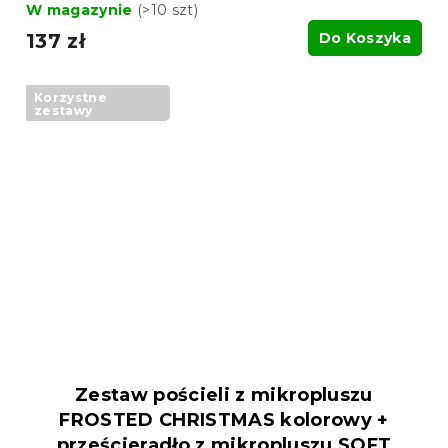
W magazynie
(>10 szt)
137 zł
Do Koszyka
Korzystne
zestawy
Zestaw pościeli z mikropluszu
FROSTED CHRISTMAS kolorowy +
prześcieradło z mikropluszu SOFT