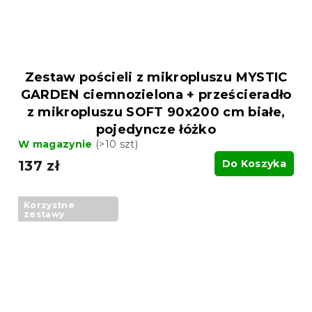
Zestaw pościeli z mikropluszu MYSTIC
GARDEN ciemnozielona + prześcieradło
z mikropluszu SOFT 90x200 cm białe,
pojedyncze łóżko
W magazynie
(>10 szt)
137 zł
Do Koszyka
Korzystne
zestawy