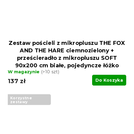
Zestaw pościeli z mikropluszu THE FOX
AND THE HARE ciemnozielony +
prześcieradło z mikropluszu SOFT
90x200 cm białe, pojedyncze łóżko
W magazynie
(>10 szt)
137 zł
Do Koszyka
Korzystne
zestawy