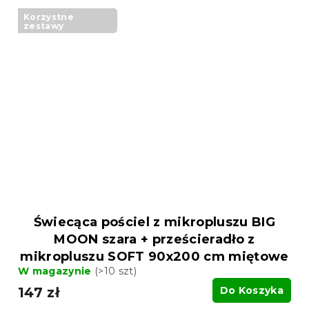
Korzystne
zestawy
Świecąca pościel z mikropluszu BIG
MOON szara + prześcieradło z
mikropluszu SOFT 90x200 cm miętowe
W magazynie
(>10 szt)
147 zł
Do Koszyka