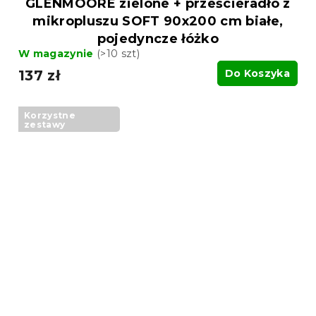
GLENMOORE zielone + prześcieradło z
mikropluszu SOFT 90x200 cm białe,
pojedyncze łóżko
W magazynie
(>10 szt)
137 zł
Do Koszyka
Korzystne
zestawy