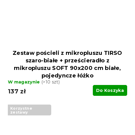
Zestaw pościeli z mikropluszu TIRSO
szaro-białe + prześcieradło z
mikropluszu SOFT 90x200 cm białe,
pojedyncze łóżko
W magazynie
(>10 szt)
137 zł
Do Koszyka
Korzystne
zestawy