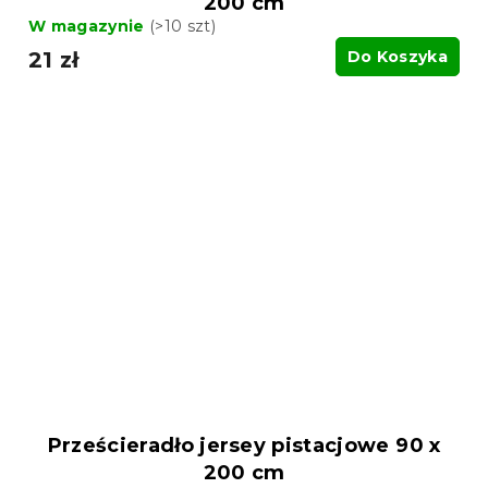
200 cm
W magazynie
(>10 szt)
21 zł
Do Koszyka
Prześcieradło jersey pistacjowe 90 x
200 cm