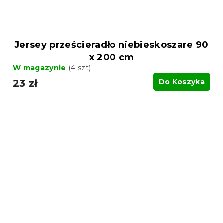
Jersey prześcieradło niebieskoszare 90
x 200 cm
W magazynie
(4 szt)
23 zł
Do Koszyka