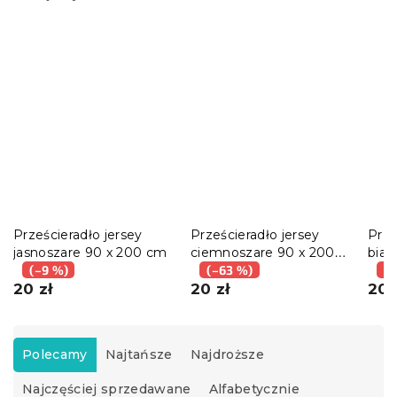
Prześcieradło jersey
Prześcieradło jersey
Prze
jasnoszare 90 x 200 cm
ciemnoszare 90 x 200
biał
(–9 %)
cm
(–63 %)
(–
20 zł
20 zł
20 
S
o
Polecamy
Najtańsze
Najdroższe
r
Najczęściej sprzedawane
Alfabetycznie
t