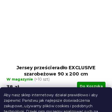
Jersey prześcieradło EXCLUSIVE
szarobeżowe 90 x 200 cm
W magazynie
(>10 szt)
38 zł
Do Koszyka
Aby nasz sklep internetowy działał prawidłowo i aby
zapewnić Państwu jak najlepsze doświadczenia
zakupowe, używamy plików cookies i podobnych
technologii. Dzięki nim możemy analizować ruch na