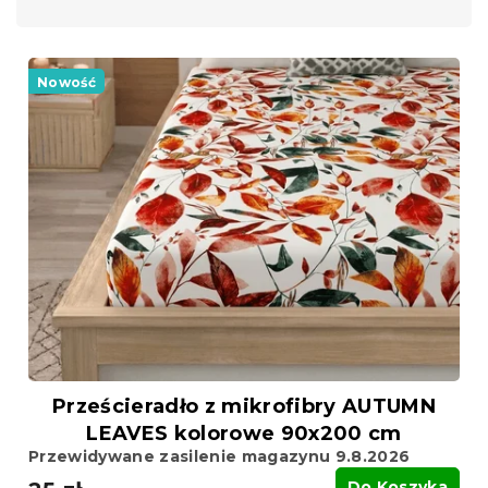
o
w
L
a
i
Nowość
n
s
i
t
e
a
p
p
r
r
o
o
d
d
u
u
k
k
t
t
ó
ó
w
w
Prześcieradło z mikrofibry AUTUMN
LEAVES kolorowe 90x200 cm
Przewidywane zasilenie magazynu 9.8.2026
Do Koszyka