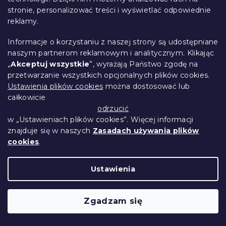
stronie, personalizować treści i wyświetlać odpowiednie
reklamy.
Informacje o korzystaniu z naszej strony są udostępniane
naszym partnerom reklamowym i analitycznym. Klikając
„
Akceptuj wszystkie
”, wyrażają Państwo zgodę na
przetwarzanie wszystkich opcjonalnych plików cookies.
Ustawienia plików cookies
można dostosować lub
całkowicie
odrzucić
w „Ustawieniach plików cookies”. Więcej informacji
Jersey prześcieradło różowo-brązowe
znajduje się w naszych
Zasadach używania plików
90 x 200 cm
cookies
.
W magazynie
(6 szt)
23 zł
Do Koszyka
Ustawienia
Zgadzam się