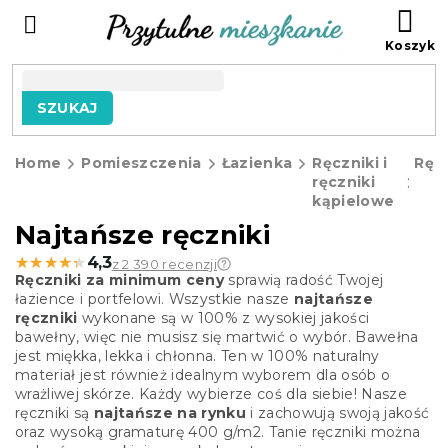
Przejść
KO
do
treści
SZUKAJ
Home
Pomieszczenia
Łazienka
Ręczniki i
Ręcz
ręczniki
kąpielowe
Najtańsze ręczniki
★★★★★
★★★★★
4,3
z 2 390 recenzji
Ręczniki za minimum ceny
sprawią radość Twojej
łazience i portfelowi. Wszystkie nasze
najtańsze
ręczniki
wykonane są w 100% z wysokiej jakości
bawełny, więc nie musisz się martwić o wybór. Bawełna
jest miękka, lekka i chłonna. Ten w 100% naturalny
materiał jest również idealnym wyborem dla osób o
wrażliwej skórze. Każdy wybierze coś dla siebie! Nasze
ręczniki są
najtańsze na rynku
i zachowują swoją jakość
oraz wysoką gramaturę 400 g/m2. Tanie ręczniki można