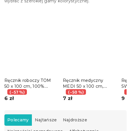
wybrać z szerokiej gamy kolorystycznej.
Ręcznik roboczy TOM
Ręcznik medyczny
Ręcz
50 x 100 cm, 100%
MEDI 50 x 100 cm,
SWI
bawełna
(–57 %)
100% bawełna
(–50 %)
szar
(–
6 zł
7 zł
9 zł
S
o
Polecamy
Najtańsze
Najdroższe
r