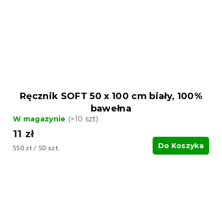
Ręcznik SOFT 50 x 100 cm biały, 100%
bawełna
W magazynie
(>10 szt)
11 zł
Do Koszyka
Cena
550 zł / 50 szt.
jednostkowa: