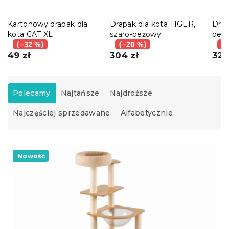
Kartonowy drapak dla
Drapak dla kota TIGER,
Drap
kota CAT XL
szaro-beżowy
beż
(–32 %)
(–20 %)
(–
49 zł
304 zł
327
S
o
Polecamy
Najtańsze
Najdroższe
r
Najczęściej sprzedawane
Alfabetycznie
t
o
w
L
a
i
Nowość
n
s
i
t
e
a
p
p
r
r
o
o
d