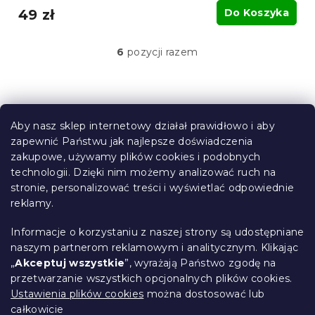
49 zł
Do Koszyka
6
pozycji razem
K
o
n
t
S
r
t
o
Aby nasz sklep internetowy działał prawidłowo i aby
o
l
zapewnić Państwu jak najlepsze doświadczenia
Informacje dla Ciebie
k
p
zakupowe, używamy plików cookies i podobnych
i
k
technologii. Dzięki nim możemy analizować ruch na
Śledzenie zamówienia
l
a
stronie, personalizować treści i wyświetlać odpowiednie
i
Opcje dostawy
s
reklamy.
Metody płatności
t
Reklamacje i zwroty towarów
y
Informacje o korzystaniu z naszej strony są udostępniane
Kontakt
naszym partnerom reklamowym i analitycznym. Klikając
Regulamin
„
Akceptuj wszystkie
”, wyrażają Państwo zgodę na
przetwarzanie wszystkich opcjonalnych plików cookies.
Ochrona danych osobowych
Ustawienia plików cookies
można dostosować lub
Kodeks etyczny
całkowicie
Dla partnerów