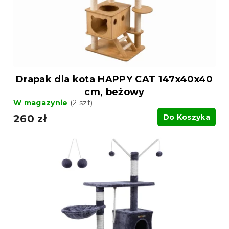
d
u
u
k
k
t
t
ó
ó
w
w
Drapak dla kota HAPPY CAT 147x40x40
cm, beżowy
W magazynie
(2 szt)
260 zł
Do Koszyka