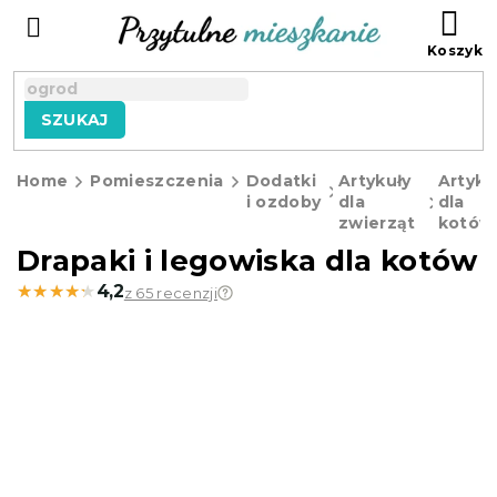
Przejść
KO
do
treści
SZUKAJ
Home
Pomieszczenia
Dodatki
Artykuły
Artyku
i ozdoby
dla
dla
zwierząt
kotów
Drapaki i legowiska dla kotów
★★★★★
★★★★★
4,2
z 65 recenzji