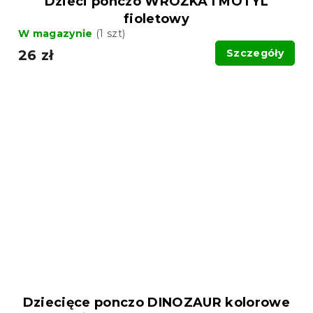
Dzieci ponczo WRÓŻKA I MOTYL
fioletowy
W magazynie
(1 szt)
26 zł
Szczegóły
Dziecięce ponczo DINOZAUR kolorowe