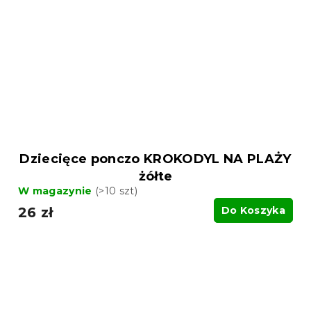
Dziecięce ponczo KROKODYL NA PLAŻY
żółte
W magazynie
(>10 szt)
26 zł
Do Koszyka