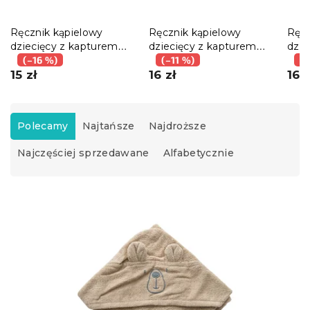
Ręcznik kąpielowy
Ręcznik kąpielowy
Ręcz
dziecięcy z kapturem
dziecięcy z kapturem
dzie
NUBI 75x75 cm, biały
(–16 %)
MILO 75x75 cm, beżowy
(–11 %)
KODA
(–
15 zł
16 zł
16 z
S
o
Polecamy
Najtańsze
Najdroższe
r
Najczęściej sprzedawane
Alfabetycznie
t
o
w
L
a
i
n
s
i
t
e
a
p
p
r
r
o
o
d