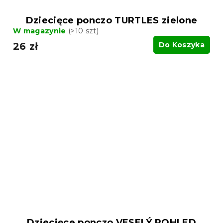
Dziecięce ponczo TURTLES zielone
W magazynie
(>10 szt)
26 zł
Do Koszyka
Dziecięce ponczo VESELÝ POHLED