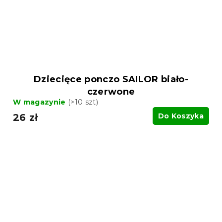
Dziecięce ponczo SAILOR biało-
czerwone
W magazynie
(>10 szt)
26 zł
Do Koszyka