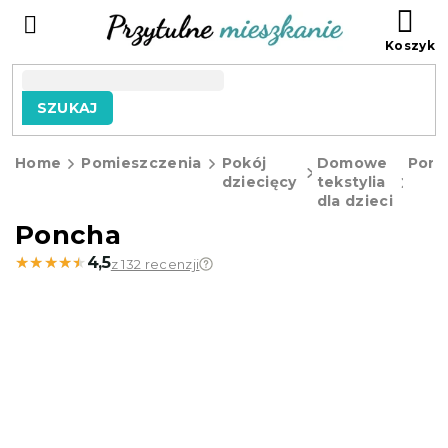
Przejść
KO
do
treści
SZUKAJ
Home
Pomieszczenia
Pokój
Domowe
Ponc
dziecięcy
tekstylia
dla dzieci
Poncha
★★★★★
★★★★★
4,5
z 132 recenzji