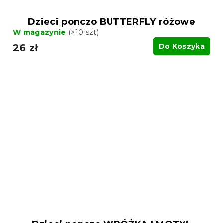
Dzieci ponczo BUTTERFLY różowe
W magazynie
(>10 szt)
26 zł
Do Koszyka