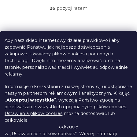
26
pozycji razem
K
o
n
t
S
r
t
o
Aby nasz sklep internetowy działał prawidłowo i aby
o
l
zapewnić Państwu jak najlepsze doświadczenia
Informacje dla Ciebie
k
p
zakupowe, używamy plików cookies i podobnych
i
k
technologii. Dzięki nim możemy analizować ruch na
Śledzenie zamówienia
l
a
stronie, personalizować treści i wyświetlać odpowiednie
i
Opcje dostawy
reklamy.
s
Metody płatności
t
Reklamacje i zwroty towarów
y
Informacje o korzystaniu z naszej strony są udostępniane
Kontakt
naszym partnerom reklamowym i analitycznym. Klikając
Regulamin
„
Akceptuj wszystkie
”, wyrażają Państwo zgodę na
przetwarzanie wszystkich opcjonalnych plików cookies.
Ochrona danych osobowych
Ustawienia plików cookies
można dostosować lub
Kodeks etyczny
całkowicie
Dla partnerów
odrzucić
w „Ustawieniach plików cookies”. Więcej informacji