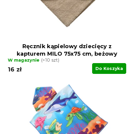
d
u
u
k
k
t
t
ó
ó
w
w
Ręcznik kąpielowy dziecięcy z
kapturem MILO 75x75 cm, beżowy
W magazynie
(>10 szt)
16 zł
Do Koszyka