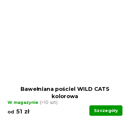
Bawełniana pościel WILD CATS
kolorowa
W magazynie
(>10 szt)
51 zł
Szczegóły
od