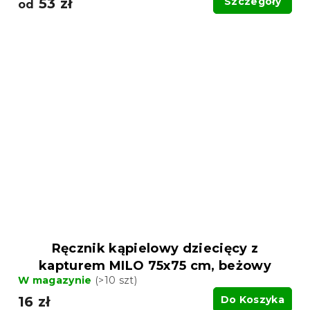
53 zł
Szczegóły
od
Ręcznik kąpielowy dziecięcy z
kapturem MILO 75x75 cm, beżowy
W magazynie
(>10 szt)
16 zł
Do Koszyka