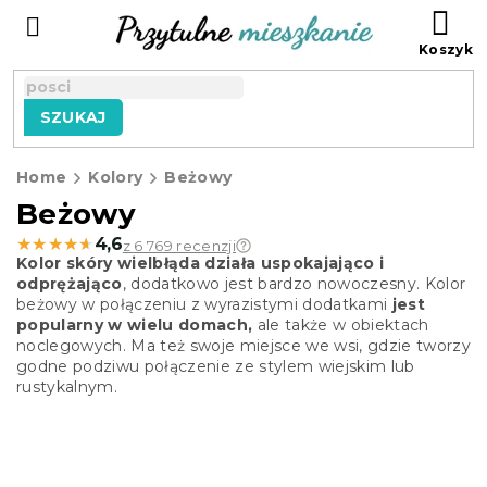
Przejść
KO
do
treści
SZUKAJ
Home
Kolory
Beżowy
Beżowy
★★★★★
★★★★★
4,6
z 6 769 recenzji
Kolor skóry wielbłąda działa uspokajająco i
odprężająco
, dodatkowo jest bardzo nowoczesny. Kolor
beżowy w połączeniu z wyrazistymi dodatkami
jest
popularny w wielu domach,
ale także w obiektach
noclegowych. Ma też swoje miejsce we wsi, gdzie tworzy
godne podziwu połączenie ze stylem wiejskim lub
rustykalnym.