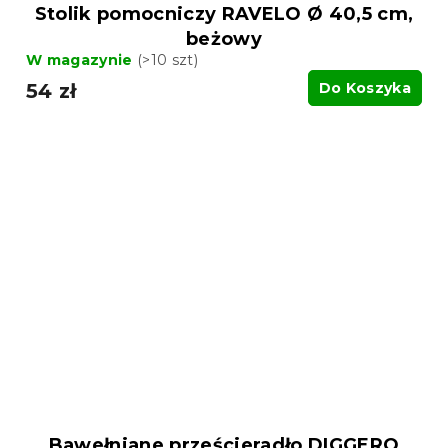
Stolik pomocniczy RAVELO Ø 40,5 cm,
beżowy
W magazynie
(>10 szt)
54 zł
Do Koszyka
Bawełniane prześcieradło DIGGERO