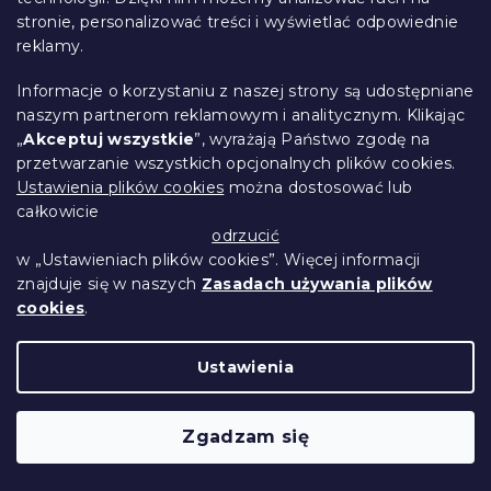
stronie, personalizować treści i wyświetlać odpowiednie
reklamy.
Informacje o korzystaniu z naszej strony są udostępniane
naszym partnerom reklamowym i analitycznym. Klikając
„
Akceptuj wszystkie
”, wyrażają Państwo zgodę na
Prześcieradło Jersey cappuccino 90 x
przetwarzanie wszystkich opcjonalnych plików cookies.
200 cm
Ustawienia plików cookies
można dostosować lub
W magazynie
(>10 szt)
całkowicie
odrzucić
20 zł
Do Koszyka
w „Ustawieniach plików cookies”. Więcej informacji
znajduje się w naszych
Zasadach używania plików
cookies
.
Ustawienia
Zgadzam się