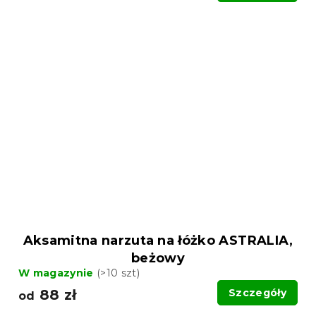
Aksamitna narzuta na łóżko ASTRALIA,
beżowy
W magazynie
(>10 szt)
88 zł
Szczegóły
od