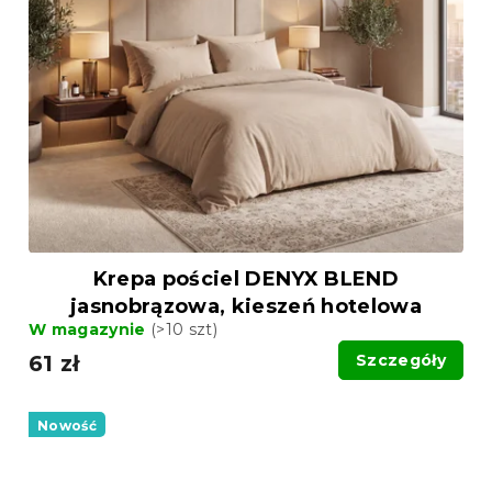
Krepa pościel DENYX BLEND
jasnobrązowa, kieszeń hotelowa
W magazynie
(>10 szt)
61 zł
Szczegóły
Nowość