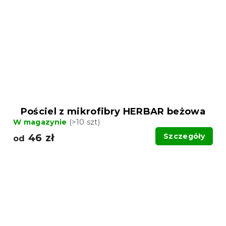
Pościel z mikrofibry HERBAR beżowa
W magazynie
(>10 szt)
46 zł
Szczegóły
od