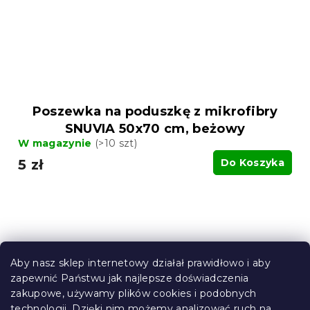
Poszewka na poduszkę z mikrofibry
SNUVIA 50x70 cm, beżowy
W magazynie
(>10 szt)
5 zł
Do Koszyka
Aby nasz sklep internetowy działał prawidłowo i aby
zapewnić Państwu jak najlepsze doświadczenia
zakupowe, używamy plików cookies i podobnych
technologii. Dzięki nim możemy analizować ruch na