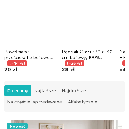
Bawełniane
Ręcznik Classic 70 x 140
Narz
prześcieradło beżowe
cm beżowy, 100%
HER
140x240 cm
(–44 %)
bawełna
(–26 %)
(–
20 zł
28 zł
6
od
S
o
Polecamy
Najtańsze
Najdroższe
r
Najczęściej sprzedawane
Alfabetycznie
t
o
w
L
a
i
Nowość
n