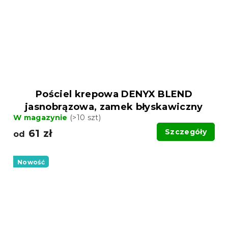
Pościel krepowa DENYX BLEND
jasnobrązowa, zamek błyskawiczny
W magazynie
(>10 szt)
61 zł
Szczegóły
od
Nowość