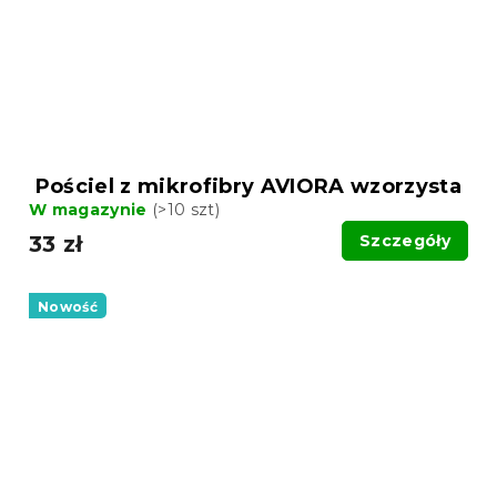
Pościel z mikrofibry AVIORA wzorzysta
W magazynie
(>10 szt)
33 zł
Szczegóły
Nowość