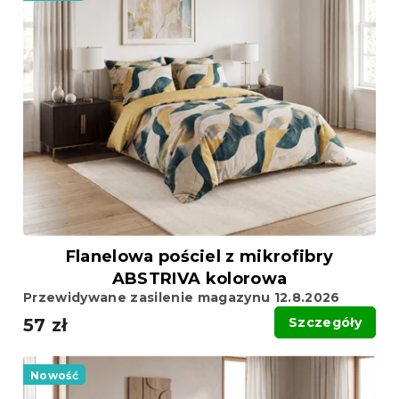
s
i
t
e
a
p
p
r
r
o
o
d
d
u
u
k
k
t
t
ó
ó
w
w
Flanelowa pościel z mikrofibry
ABSTRIVA kolorowa
Przewidywane zasilenie magazynu 12.8.2026
57 zł
Szczegóły
Nowość