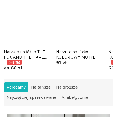
Narzuta na łóżko THE
Narzuta na łóżko
Narz
FOX AND THE HARE
KOLOROWY MOTYL
KOL
ciemnozielony
(–9 %)
biały
91 zł
biał
(–
66 zł
66 
od
S
o
Polecamy
Najtańsze
Najdroższe
r
Najczęściej sprzedawane
Alfabetycznie
t
o
w
L
a