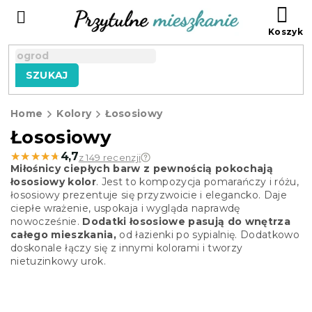
Przejść
KO
do
treści
SZUKAJ
Home
Kolory
Łososiowy
Łososiowy
★★★★★
★★★★★
4,7
z 149 recenzji
Miłośnicy ciepłych barw z pewnością pokochają
łososiowy kolor
. Jest to kompozycja pomarańczy i różu,
łososiowy prezentuje się przyzwoicie i elegancko. Daje
ciepłe wrażenie, uspokaja i wygląda naprawdę
nowocześnie.
Dodatki łososiowe pasują do wnętrza
całego mieszkania,
od łazienki po sypialnię. Dodatkowo
doskonale łączy się z innymi kolorami i tworzy
nietuzinkowy urok.