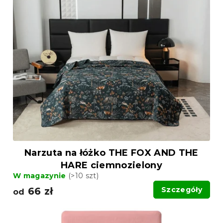
i
n
s
i
t
e
a
p
p
r
r
o
o
d
d
u
u
k
k
t
t
ó
ó
w
w
Narzuta na łóżko THE FOX AND THE
HARE ciemnozielony
W magazynie
(>10 szt)
66 zł
Szczegóły
od