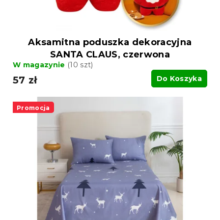
t
ó
ó
w
w
Aksamitna poduszka dekoracyjna
SANTA CLAUS, czerwona
W magazynie
(10 szt)
57 zł
Do Koszyka
Promocja