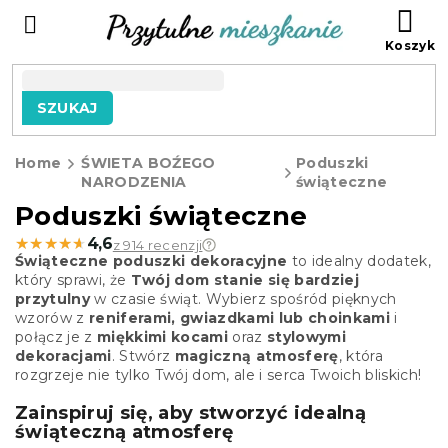
Przejść
KO
do
treści
SZUKAJ
Home
ŚWIETA BOŹEGO
Poduszki
NARODZENIA
świąteczne
Poduszki świąteczne
★★★★★
★★★★★
4,6
z 914 recenzji
Świąteczne poduszki dekoracyjne
to idealny dodatek,
który sprawi, że
Twój dom stanie się bardziej
przytulny
w czasie świąt. Wybierz spośród pięknych
wzorów z
reniferami, gwiazdkami lub choinkami
i
połącz je z
miękkimi kocami
oraz
stylowymi
dekoracjami
. Stwórz
magiczną atmosferę
, która
rozgrzeje nie tylko Twój dom, ale i serca Twoich bliskich!
Zainspiruj się, aby stworzyć idealną
świąteczną atmosferę