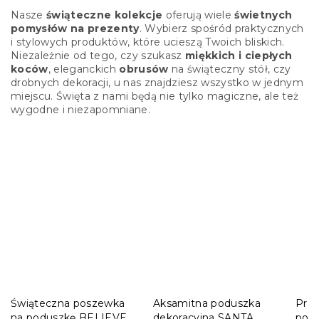
Nasze
świąteczne kolekcje
oferują wiele
świetnych
pomysłów na prezenty
. Wybierz spośród praktycznych
i stylowych produktów, które ucieszą Twoich bliskich.
Niezależnie od tego, czy szukasz
miękkich i ciepłych
koców
, eleganckich
obrusów
na świąteczny stół, czy
drobnych dekoracji, u nas znajdziesz wszystko w jednym
miejscu. Święta z nami będą nie tylko magiczne, ale też
wygodne i niezapomniane.
Świąteczna poszewka
Aksamitna poduszka
Prze
na poduszkę BELIEVE
dekoracyjna SANTA
pos