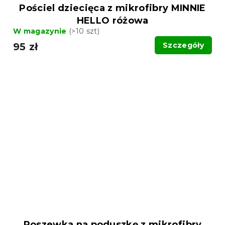
Pościel dziecięca z mikrofibry MINNIE
HELLO różowa
W magazynie
(>10 szt)
95 zł
Szczegóły
Poszewka na poduszkę z mikrofibry