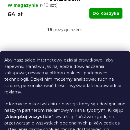
W magazynie
(>10 szt)
64 zł
Do Koszyka
19
pozycji razem
K
o
n
t
S
r
t
o
Aby nasz sklep internetowy działał prawidłowo i aby
o
l
zapewnić Państwu jak najlepsze doświadczenia
Informacje dla Ciebie
k
p
zakupowe, używamy plików cookies i podobnych
i
k
technologii. Dzięki nim możemy analizować ruch na
Śledzenie zamówienia
l
a
stronie, personalizować treści i wyświetlać odpowiednie
i
Opcje dostawy
s
reklamy.
Metody płatności
t
Reklamacje i zwroty towarów
y
Informacje o korzystaniu z naszej strony są udostępniane
Kontakt
naszym partnerom reklamowym i analitycznym. Klikając
Regulamin
„
Akceptuj wszystkie
”, wyrażają Państwo zgodę na
przetwarzanie wszystkich opcjonalnych plików cookies.
Ochrona danych osobowych
Ustawienia plików cookies
można dostosować lub