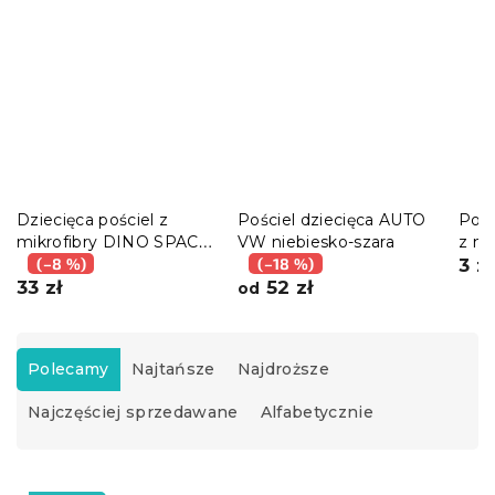
Dziecięca pościel z
Pościel dziecięca AUTO
Pos
mikrofibry DINO SPACE
VW niebiesko-szara
z mi
kolorowa
(–8 %)
(–18 %)
SPA
3 zł
33 zł
52 zł
kolo
od
S
o
Polecamy
Najtańsze
Najdroższe
r
Najczęściej sprzedawane
Alfabetycznie
t
o
w
L
a