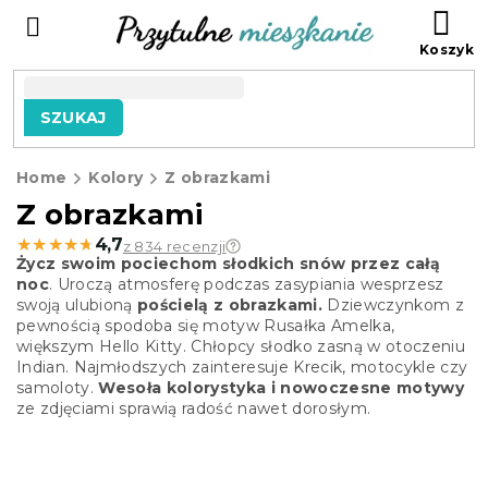
Przejść
KO
do
treści
SZUKAJ
Home
Kolory
Z obrazkami
Z obrazkami
★★★★★
★★★★★
4,7
z 834 recenzji
Życz swoim pociechom słodkich snów przez całą
noc
. Uroczą atmosferę podczas zasypiania wesprzesz
swoją ulubioną
pościelą z obrazkami.
Dziewczynkom z
pewnością spodoba się motyw Rusałka Amelka,
większym Hello Kitty. Chłopcy słodko zasną w otoczeniu
Indian. Najmłodszych zainteresuje Krecik, motocykle czy
samoloty.
Wesoła kolorystyka i nowoczesne motywy
ze zdjęciami sprawią radość nawet dorosłym.