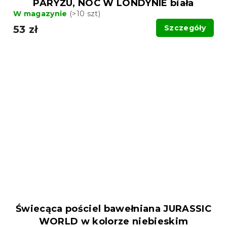
PARYŻU, NOC W LONDYNIE biała
W magazynie
(>10 szt)
53 zł
Szczegóły
Świecąca pościel bawełniana JURASSIC
WORLD w kolorze niebieskim