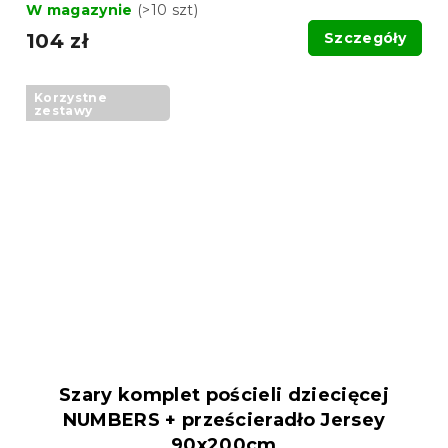
W magazynie
(>10 szt)
104 zł
Szczegóły
Korzystne
zestawy
Szary komplet pościeli dziecięcej
NUMBERS + prześcieradło Jersey
90x200cm