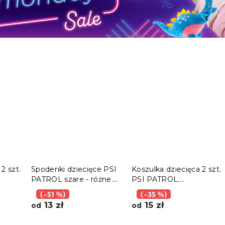
2 szt.
Spodenki dziecięce PSI
Koszulka dziecięca 2 szt.
PATROL szare - różne
PSI PATROL
różne
rozmiary
różowa/jasnoróżowa -
(–51 %)
(–35 %)
różne rozmiary
13 zł
15 zł
od
od