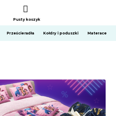
Pusty koszyk
KOSZYK
Prześcieradła
Kołdry i poduszki
Materace