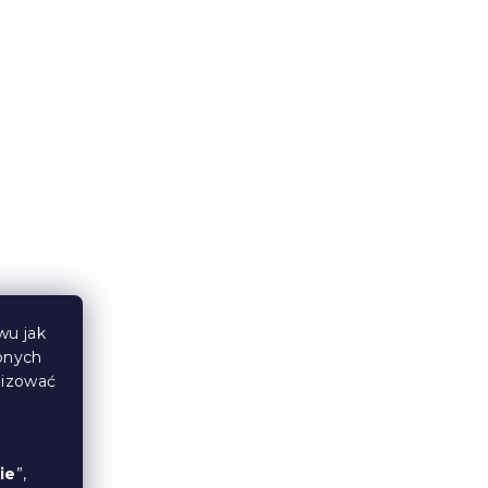
ięce
Spodnie dresowe dziecięce
e -
ŚWINKA PEPPA jasnoróżowe
- różne rozmiary
wu jak
bnych
W magazynie
(>10 szt)
lizować
16 zł
od
ie
”,
Promocja