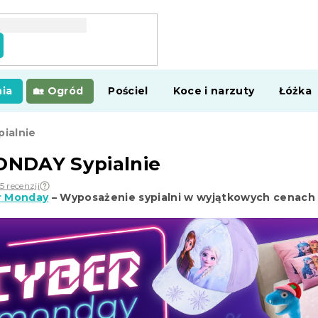
ia
Ogród
Pościel
Koce i narzuty
Łóżka
ialnie
NDAY Sypialnie
35 recenzji
r Monday
– Wyposażenie sypialni w wyjątkowych cenach