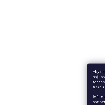
Promocja
Koszulka dz
ŚWINKA PE
jasnoróżowa
Aby na
rozmiary
najlep
W magazynie
techno
16 zł
od
treści 
Inform
partne