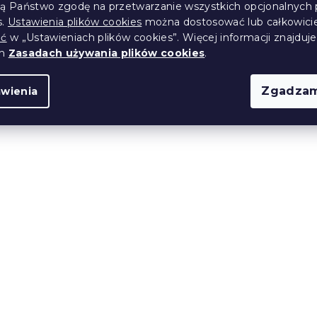
ją Państwo zgodę na przetwarzanie wszystkich opcjonalnych 
s.
Ustawienia plików cookies
można dostosować lub całkowici
ić
w „Ustawieniach plików cookies”. Więcej informacji znajduje
ch
Zasadach używania plików cookies
.
Zgadzam
awienia
zklany
Aromadyfuzor z patycz
 STOCKING 10 cm
TERRAPUR FLEUR DE
COTTON 90 ml
(>10 szt)
W magazynie
(>10 szt)
11 zł
Wyprzedaż