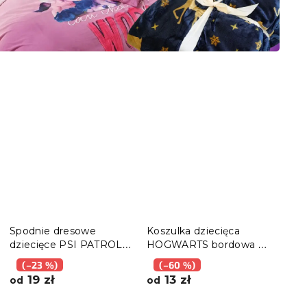
Spodnie dresowe
Koszulka dziecięca
Spod
dziecięce PSI PATROL
HOGWARTS bordowa -
dzi
jasnoszare - różne
różne rozmiary
nieb
(–23 %)
(–60 %)
(–
rozmiary
rozm
19 zł
13 zł
1
od
od
od