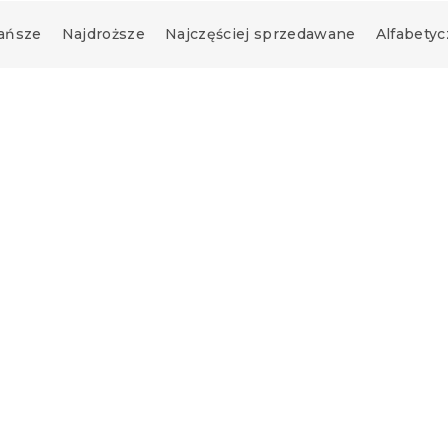
ańsze
Najdroższe
Najczęściej sprzedawane
Alfabetyc
Promocja
szulka 2 szt. PSI
Spodenki dziecięce PSI
ieskie/szare -
PATROL szare - różne
ary
rozmiary
(>10 szt)
W magazynie
(>10 szt)