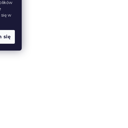
plików
Wyprzedaż
e
 się w
 się
kami
Bawełniana pościel FRIENDS
LOBSTER szara
W magazynie
(>10 szt)
36 zł
Promocja
Wyprzedaż