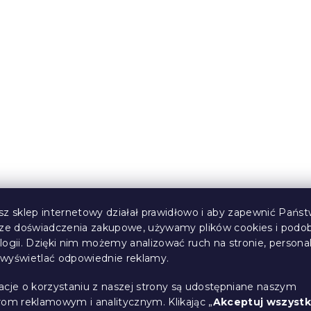
Promocja
iecięca 2 szt.
Spodnie dresowe dziec
PPA
STRAŻAK SAM niebieski
/biała - różne
różne rozmiary
sz sklep internetowy działał prawidłowo i aby zapewnić Państ
sze doświadczenia zakupowe, używamy plików cookies i podo
(>10 szt)
W magazynie
(>10 szt)
logii. Dzięki nim możemy analizować ruch na stronie, persona
16 zł
od
i wyświetlać odpowiednie reklamy.
acje o korzystaniu z naszej strony są udostępniane naszym
rom reklamowym i analitycznym. Klikając „
Akceptuj wszystk