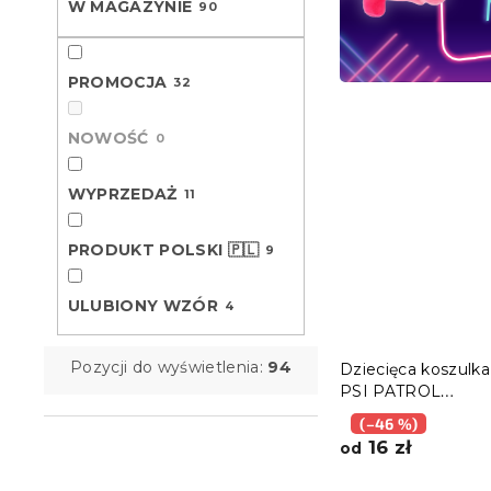
W MAGAZYNIE
90
PROMOCJA
32
NOWOŚĆ
0
WYPRZEDAŻ
11
PRODUKT POLSKI 🇵🇱
9
ULUBIONY WZÓR
4
Pozycji do wyświetlenia:
94
Dziecięca koszulka 
PSI PATROL
niebieskie/szare - 
(–46 %)
rozmiary
16 zł
od