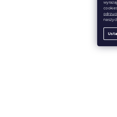
wyraża
cookie
odrzuc
naszy
Ust
Świecznik s
CHRISTMAS
biały
W magazynie
43 zł
Wyprzedaż