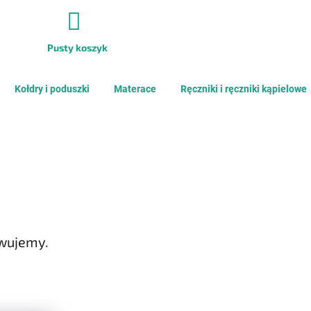
Pusty koszyk
KOSZYK
Kołdry i poduszki
Materace
Ręczniki i ręczniki kąpielowe
owujemy.