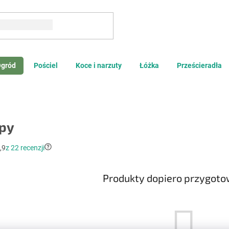
Szukaj
gród
Pościel
Koce i narzuty
Łóżka
Prześcieradła
apy
,9
z 22 recenzji
Produkty dopiero przygot