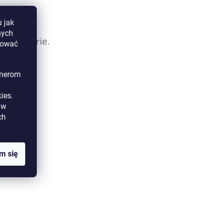
 jak
nych
 kategorie.
izować
tnerom
ies.
w
ch
m się