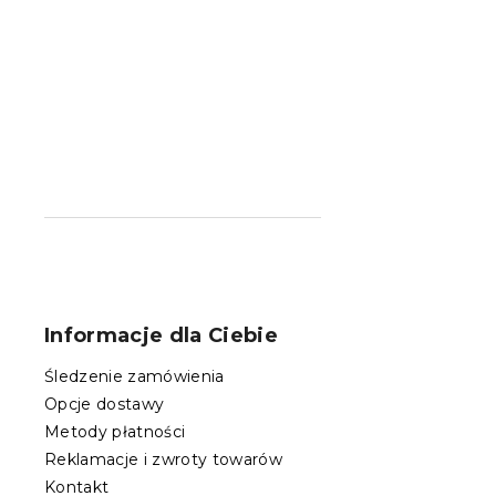
S
t
o
Informacje dla Ciebie
p
k
Śledzenie zamówienia
a
Opcje dostawy
Metody płatności
Reklamacje i zwroty towarów
Kontakt