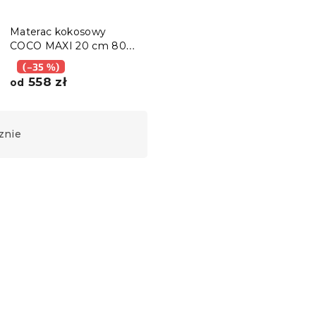
Materac kokosowy
COCO MAXI 20 cm 80 x
200 cm
(–35 %)
558 zł
od
znie
Produkt Polski
🇵🇱