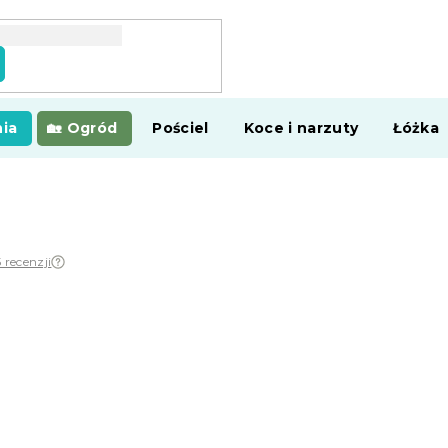
ia
Ogród
Pościel
Koce i narzuty
Łóżka
 recenzji