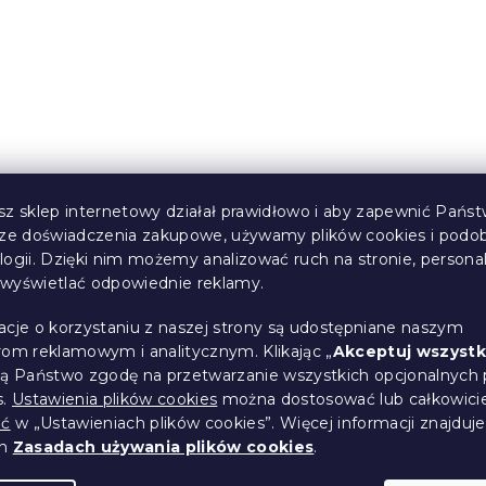
eszeniowy
Materac kieszeniowy
 cm 90 x 200
SOMMERA 18 cm 80 x 2
cm
(9 szt)
W magazynie
(6 szt)
460 zł
od
sz sklep internetowy działał prawidłowo i aby zapewnić Państ
sze doświadczenia zakupowe, używamy plików cookies i podo
logii. Dzięki nim możemy analizować ruch na stronie, persona
i wyświetlać odpowiednie reklamy.
acje o korzystaniu z naszej strony są udostępniane naszym
rom reklamowym i analitycznym. Klikając „
Akceptuj wszystk
ją Państwo zgodę na przetwarzanie wszystkich opcjonalnych 
s.
Ustawienia plików cookies
można dostosować lub całkowici
ić
w „Ustawieniach plików cookies”. Więcej informacji znajduje
ch
Zasadach używania plików cookies
.