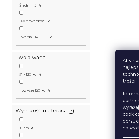
u
d
Średni H3
4
k
u
t
k
Materac ki
ó
t
Dwie twardości
2
SOMMERA 18
w
ó
cm
w
Twarda H4 – H5
2
W magazynie
486 zł
od
Twoja waga
Aby na
najlep
Produkt Polski
techno
91 - 120 kg
4
🇵🇱
treści 
Powyżej 120 kg
4
Inform
partne
wyraża
Wysokość materaca
?
cookie
odrzuc
naszy
18 cm
2