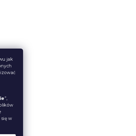
Materac kokosowy COCO
00
MAXI 20 cm 80 x 200 cm
W magazynie
(>10 szt)
558 zł
od
wu jak
bnych
lizować
ie
”,
plików
e
 się w