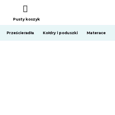
Pusty koszyk
KOSZYK
Prześcieradła
Kołdry i poduszki
Materace