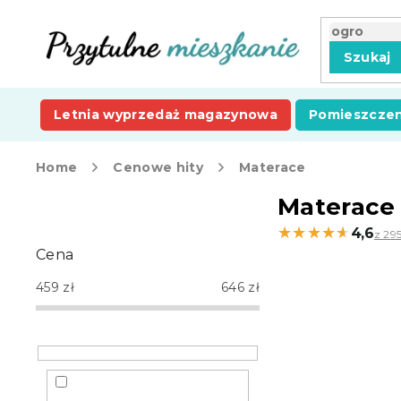
Przejść
do
treści
Szukaj
Letnia wyprzedaż magazynowa
Pomieszczen
Home
Cenowe hity
Materace
P
Materace
a
★★★★★
★★★★★
4,6
z 295
s
Cena
e
k
459
zł
646
zł
b
o
c
z
n
y