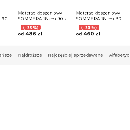
Materac kieszeniowy
Materac kieszeniowy
 90 x
SOMMERA 18 cm 90 x
SOMMERA 18 cm 80 x
200 cm
200 cm
(–35 %)
(–30 %)
486 zł
460 zł
od
od
ańsze
Najdroższe
Najczęściej sprzedawane
Alfabetyc
Produkt Polski
🇵🇱