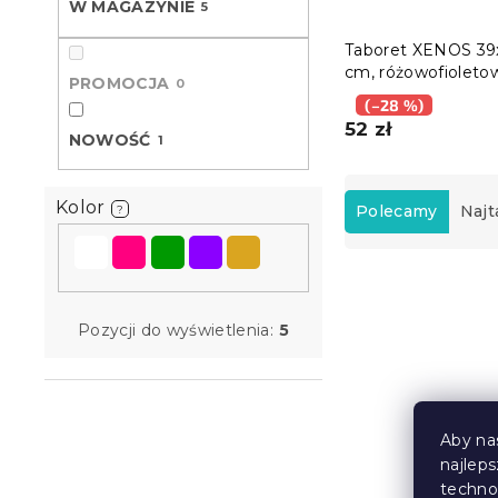
W MAGAZYNIE
5
Taboret XENOS 39
cm, różowofioleto
PROMOCJA
0
(–28 %)
52 zł
NOWOŚĆ
1
S
o
Kolor
Polecamy
Najt
?
r
t
L
o
i
w
Nowość
s
a
Pozycji do wyświetlenia:
5
t
n
a
i
p
e
r
p
Aby na
o
r
najlep
d
o
techno