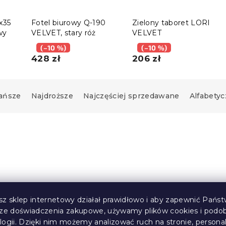
x35
Fotel biurowy Q-190
Zielony taboret LORI
wy
VELVET, stary róż
VELVET
(–10 %)
(–10 %)
428 zł
206 zł
ańsze
Najdroższe
Najczęściej sprzedawane
Alfabetyc
sz sklep internetowy działał prawidłowo i aby zapewnić Państ
sze doświadczenia zakupowe, używamy plików cookies i podo
logii. Dzięki nim możemy analizować ruch na stronie, persona