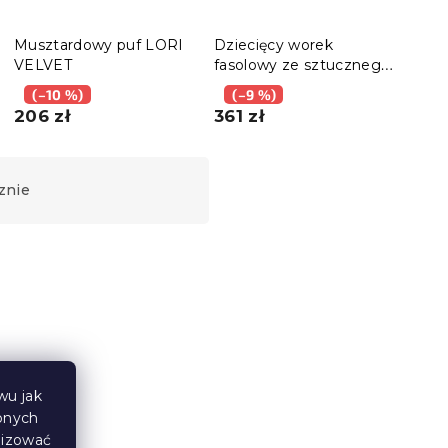
Musztardowy puf LORI
Dziecięcy worek
VELVET
fasolowy ze sztucznego
futra BUBBLO, biały
(–10 %)
(–9 %)
206 zł
361 zł
znie
wu jak
bnych
lizować