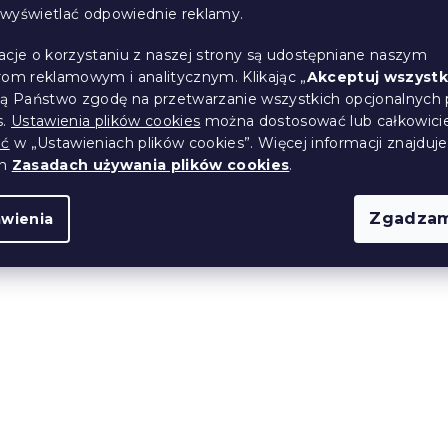
i wyświetlać odpowiednie reklamy.
wy Q-190 VELVET,
Taboret XENOS 39x35 c
acje o korzystaniu z naszej strony są udostępniane naszym
rom reklamowym i analitycznym. Klikając „
Akceptuj wszystk
różowofioletowy
ją Państwo zgodę na przetwarzanie wszystkich opcjonalnych 
s.
Ustawienia plików cookies
można dostosować lub całkowici
(5 szt)
W magazynie
(>10 szt)
ić
w „Ustawieniach plików cookies”. Więcej informacji znajduje
52 zł
ch
Zasadach używania plików cookies
.
Zgadzam
awienia