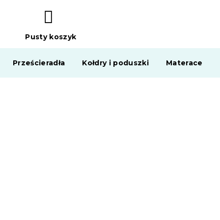
Pusty koszyk
KOSZYK
Prześcieradła
Kołdry i poduszki
Materace