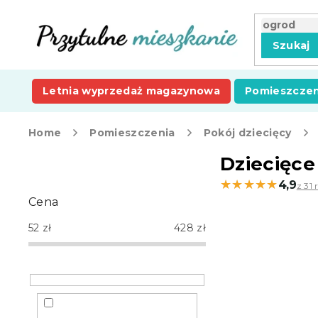
Przejść
do
treści
Szukaj
Letnia wyprzedaż magazynowa
Pomieszczen
Home
Pomieszczenia
Pokój dziecięcy
P
Dziecięce 
a
★★★★★
★★★★★
4,9
z 31 
s
Cena
e
k
52
zł
428
zł
b
o
c
z
n
y