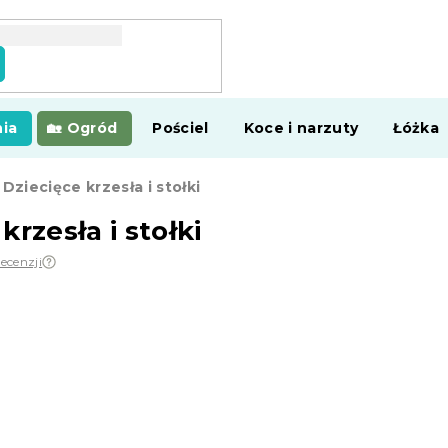
ia
Ogród
Pościel
Koce i narzuty
Łóżka
Dziecięce krzesła i stołki
krzesła i stołki
recenzji