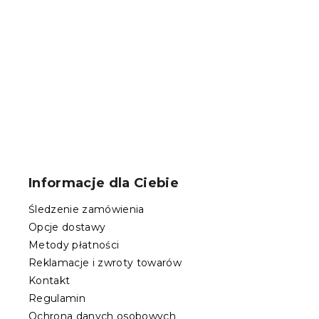
Musztardow
VELVET
W magazynie
206 zł
S
t
o
Informacje dla Ciebie
p
k
Śledzenie zamówienia
a
Opcje dostawy
Metody płatności
Reklamacje i zwroty towarów
Kontakt
Regulamin
Ochrona danych osobowych