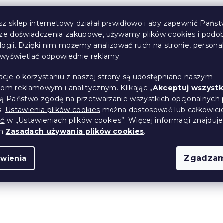
sz sklep internetowy działał prawidłowo i aby zapewnić Państ
sze doświadczenia zakupowe, używamy plików cookies i podo
logii. Dzięki nim możemy analizować ruch na stronie, persona
i wyświetlać odpowiednie reklamy.
Natomiast możesz oglądać inn
acje o korzystaniu z naszej strony są udostępniane naszym
rom reklamowym i analitycznym. Klikając „
Akceptuj wszystk
ją Państwo zgodę na przetwarzanie wszystkich opcjonalnych 
POWRÓT DO SKLEPU
s.
Ustawienia plików cookies
można dostosować lub całkowici
ić
w „Ustawieniach plików cookies”. Więcej informacji znajduje
ch
Zasadach używania plików cookies
.
Zgadzam
awienia