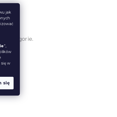
wu jak
bnych
lizować
e kategorie.
ie
”,
plików
e
 się w
 się