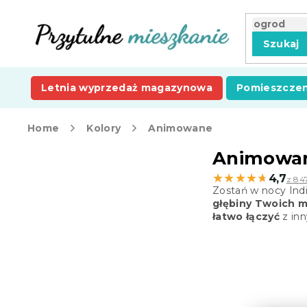
Przejść
do
treści
Szukaj
Letnia wyprzedaż magazynowa
Pomieszczen
Home
Kolory
Animowane
P
Animowa
a
★★★★★
★★★★★
4,7
z 847
s
Zostań w nocy Indi
e
głębiny Twoich 
k
łatwo łączyć
z inn
b
o
c
z
n
y