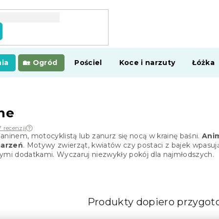
ia
Ogród
Pościel
Koce i narzuty
Łóżka
ne
 recenzji
aninem, motocyklistą lub zanurz się nocą w krainę baśni.
Anim
marzeń
. Motywy zwierząt, kwiatów czy postaci z bajek wpasują
ymi dodatkami. Wyczaruj niezwykły pokój dla najmłodszych.
Produkty dopiero przygo