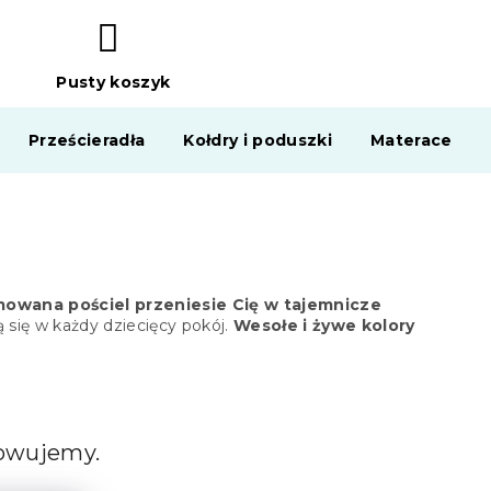
Pusty koszyk
KOSZYK
Prześcieradła
Kołdry i poduszki
Materace
owana pościel przeniesie Cię w tajemnicze
 się w każdy dziecięcy pokój.
Wesołe i żywe kolory
towujemy.