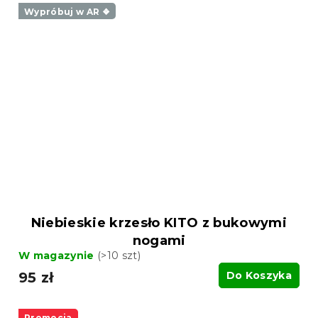
Wypróbuj w AR ❖
Niebieskie krzesło KITO z bukowymi
nogami
W magazynie
(>10 szt)
95 zł
Do Koszyka
Promocja