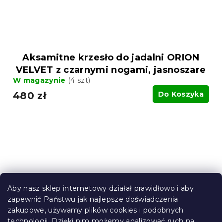
Aksamitne krzesło do jadalni ORION
VELVET z czarnymi nogami, jasnoszare
W magazynie
(4 szt)
480 zł
Do Koszyka
Aby nasz sklep internetowy działał prawidłowo i aby
zapewnić Państwu jak najlepsze doświadczenia
zakupowe, używamy plików cookies i podobnych
technologii. Dzięki nim możemy analizować ruch na