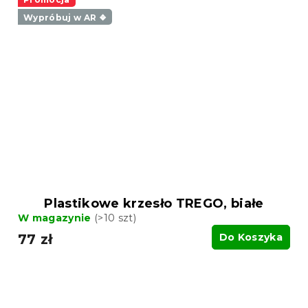
Wypróbuj w AR ❖
Plastikowe krzesło TREGO, białe
W magazynie
(>10 szt)
77 zł
Do Koszyka