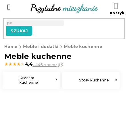
Przejść
KO
do
treści
SZUKAJ
Home
Meble i dodatki
Meble kuchenne
Meble kuchenne
★★★★★
★★★★★
4,4
z 446 recenzji
Krzesła
Stoły kuchenne
kuchenne