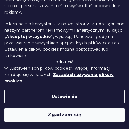
stronie, personalizować treści i wyświetlać odpowiednie
reklamy.
Informacje o korzystaniu z naszej strony są udostępniane
Aksamitne krzesło do jadalni ORION
naszym partnerom reklamowym i analitycznym. Klikając
VELVET ze srebrnymi nogami,
„
Akceptuj wszystkie
”, wyrażają Państwo zgodę na
ciemnoniebieskie
przetwarzanie wszystkich opcjonalnych plików cookies.
W magazynie
(2 szt)
Ustawienia plików cookies
można dostosować lub
całkowicie
536 zł
Do Koszyka
odrzucić
w „Ustawieniach plików cookies”. Więcej informacji
znajduje się w naszych
Zasadach używania plików
cookies
.
Ustawienia
Zgadzam się