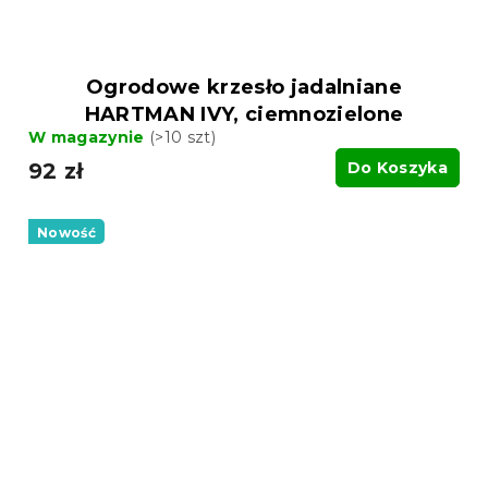
Ogrodowe krzesło jadalniane
HARTMAN IVY, ciemnozielone
W magazynie
(>10 szt)
92 zł
Do Koszyka
Nowość