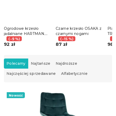
Ogrodowe krzesło
Czarne krzesło OSAKA z
Plas
jadalniane HARTMAN
czarnymi nogami
TRE
IVY, czarne
(–9 %)
(–15 %)
(–
92 zł
87 zł
98 
S
o
Polecamy
Najtańsze
Najdroższe
r
Najczęściej sprzedawane
Alfabetycznie
t
o
w
L
a
i
Nowość
n
s
i
t
e
a
p