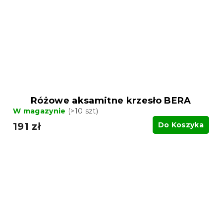
Różowe aksamitne krzesło BERA
W magazynie
(>10 szt)
191 zł
Do Koszyka