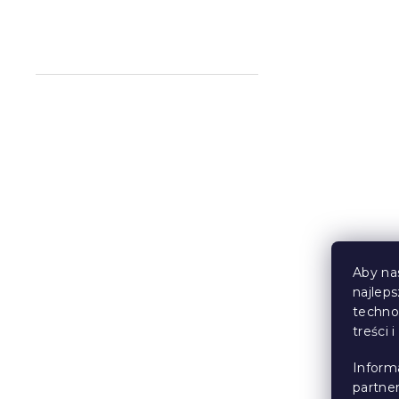
Pojemnik po
dąb
W magazynie
263 zł
Aby na
najlep
techno
treści 
Inform
partne