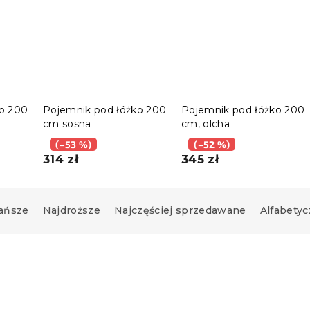
o 200
Pojemnik pod łóżko 200
Pojemnik pod łóżko 200
cm sosna
cm, olcha
(–53 %)
(–52 %)
314 zł
345 zł
ańsze
Najdroższe
Najczęściej sprzedawane
Alfabetyc
Nowość
 ❖
Wypróbuj w AR ❖