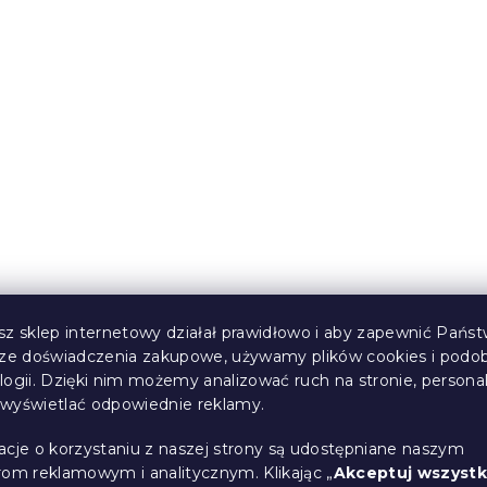
d łóżko 150 cm,
Pojemnik pod łóżko 20
orzech
(>10 szt)
W magazynie
(>10 szt)
345 zł
sz sklep internetowy działał prawidłowo i aby zapewnić Państ
sze doświadczenia zakupowe, używamy plików cookies i podo
logii. Dzięki nim możemy analizować ruch na stronie, persona
i wyświetlać odpowiednie reklamy.
acje o korzystaniu z naszej strony są udostępniane naszym
rom reklamowym i analitycznym. Klikając „
Akceptuj wszystk