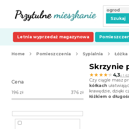
Przejść
do
treści
Szukaj
Letnia wyprzedaż magazynowa
Pomieszczen
Home
Pomieszczenia
Sypialnia
Łóżka
P
Skrzynie 
a
★★★★★
★★★★★
4,3
z 1 6
s
Czy ciągle masz p
Cena
e
kółkach
ułatwiają
k
krawędzie, dzięki 
196
zł
376
zł
b
łóżkiem o długoś
o
c
z
n
y