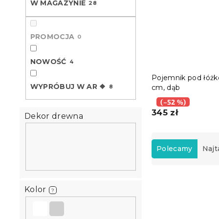
W MAGAZYNIE
28
PROMOCJA
0
NOWOŚĆ
4
Pojemnik pod łóżk
WYPRÓBUJ W AR ❖
8
cm, dąb
(–52 %)
345 zł
Dekor drewna
S
o
Polecamy
Najt
r
t
L
o
i
Kolor
w
?
Nowość
s
a
Wypróbuj w AR
t
n