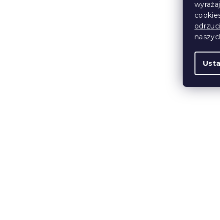
Pojemnik po
wyraża
cookie
biały
odrzuc
naszy
W magazynie
286 zł
Ust
Pojemnik p
sosna