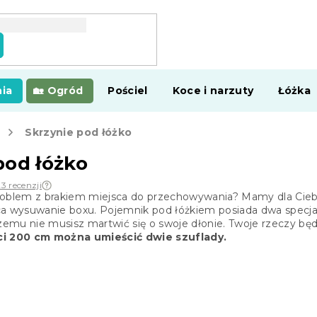
ia
Ogród
Pościel
Koce i narzuty
Łóżka
Skrzynie pod łóżko
pod łóżko
23 recenzji
roblem z brakiem miejsca do przechowywania? Mamy dla Ciebi
ca wysuwanie boxu. Pojemnik pod łóżkiem posiada dwa specja
czemu nie musisz martwić się o swoje dłonie. Twoje rzeczy bę
ci 200 cm można umieścić dwie szuflady.