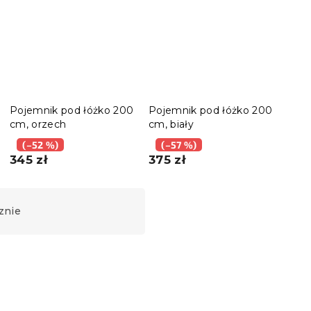
Pojemnik pod łóżko 200
Pojemnik pod łóżko 200
Poje
cm, orzech
cm, biały
cm, 
(–52 %)
(–57 %)
(–
345 zł
375 zł
263
znie
Nowość
Wypróbuj w AR ❖