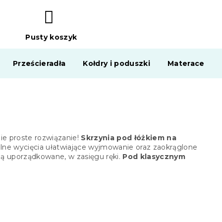
Pusty koszyk
KOSZYK
Prześcieradła
Kołdry i poduszki
Materace
e proste rozwiązanie!
Skrzynia pod łóżkiem na
lne wycięcia ułatwiające wyjmowanie oraz zaokrąglone
dą uporządkowane, w zasięgu ręki.
Pod klasycznym