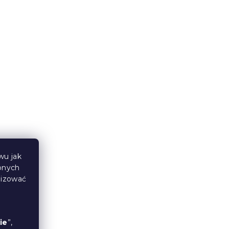
0 cm,
Pojemnik na pościel pod
łóżko ELISA 200 cm, dąb
artisan
W magazynie
(6 szt)
370 zł
wu jak
bnych
lizować
ie
”,