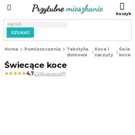
Przejść
KO
do
treści
SZUKAJ
Home
Pomieszczenia
Tekstylia
Koce i
Świec
domowe
narzuty
koce
Świecące koce
★★★★★
★★★★★
4,7
z 276 recenzji