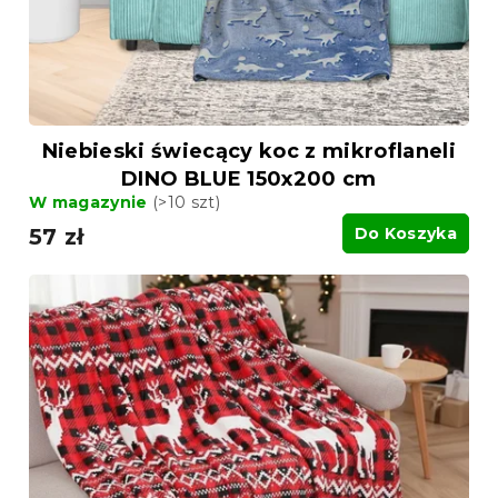
u
u
k
k
t
t
ó
ó
w
w
Niebieski świecący koc z mikroflaneli
DINO BLUE 150x200 cm
W magazynie
(>10 szt)
57 zł
Do Koszyka