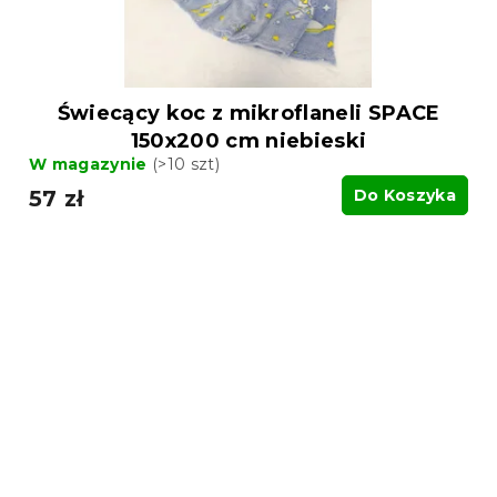
Świecący koc z mikroflaneli SPACE
150x200 cm niebieski
W magazynie
(>10 szt)
57 zł
Do Koszyka