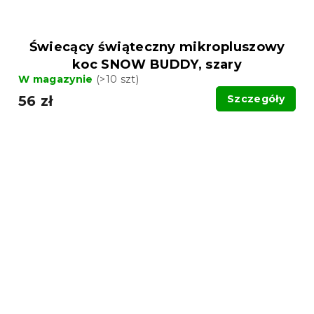
Świecący świąteczny mikropluszowy
koc SNOW BUDDY, szary
W magazynie
(>10 szt)
56 zł
Szczegóły