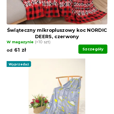
Świąteczny mikropluszowy koc NORDIC
DEERS, czerwony
W magazynie
(>10 szt)
61 zł
Szczegóły
od
Wyprzedaż