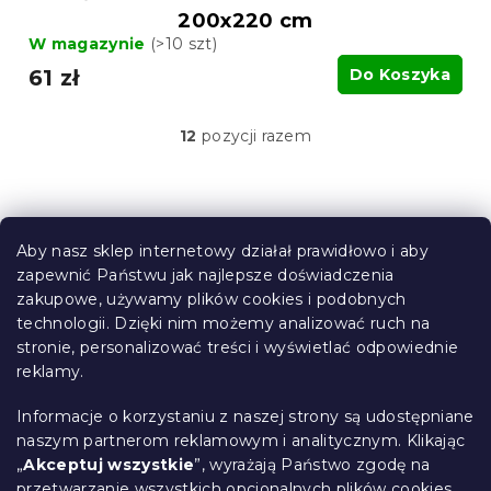
200x220 cm
W magazynie
(>10 szt)
61 zł
Do Koszyka
12
pozycji razem
K
o
n
t
S
r
t
o
Aby nasz sklep internetowy działał prawidłowo i aby
o
l
zapewnić Państwu jak najlepsze doświadczenia
Informacje dla Ciebie
k
p
zakupowe, używamy plików cookies i podobnych
i
k
technologii. Dzięki nim możemy analizować ruch na
Śledzenie zamówienia
l
a
stronie, personalizować treści i wyświetlać odpowiednie
i
Opcje dostawy
s
reklamy.
Metody płatności
t
Reklamacje i zwroty towarów
y
Informacje o korzystaniu z naszej strony są udostępniane
Kontakt
naszym partnerom reklamowym i analitycznym. Klikając
Regulamin
„
Akceptuj wszystkie
”, wyrażają Państwo zgodę na
przetwarzanie wszystkich opcjonalnych plików cookies.
Ochrona danych osobowych