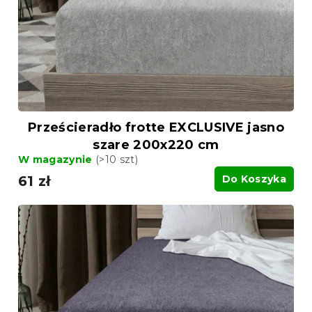
o
o
d
d
u
u
k
k
t
t
ó
ó
w
w
Prześcieradło frotte EXCLUSIVE jasno
szare 200x220 cm
W magazynie
(>10 szt)
61 zł
Do Koszyka