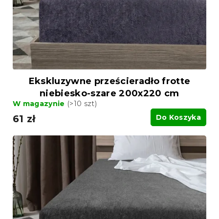
Ekskluzywne prześcieradło frotte
niebiesko-szare 200x220 cm
W magazynie
(>10 szt)
61 zł
Do Koszyka