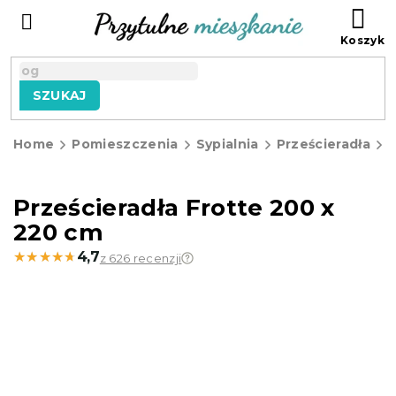
Przejść
KO
do
treści
SZUKAJ
Home
Pomieszczenia
Sypialnia
Prześcieradła
P
f
Prześcieradła Frotte 200 x
220 cm
★★★★★
★★★★★
4,7
z 626 recenzji