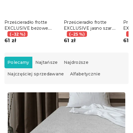
Prześcieradło frotte
Prześcieradło frotte
Prze
EXCLUSIVE beżowe
EXCLUSIVE jasno szare
EXC
200x220 cm
(–32 %)
200x220 cm
(–25 %)
200
(–
61 zł
61 zł
61 z
S
o
Polecamy
Najtańsze
Najdroższe
r
Najczęściej sprzedawane
Alfabetycznie
t
o
w
L
a
i
n
s
i
t
e
a
p
p
r
r