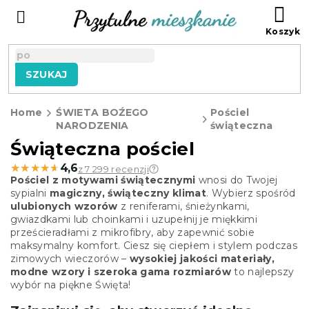
Przejść
KO
do
treści
SZUKAJ
Home
ŚWIETA BOŹEGO
Pościel
NARODZENIA
świąteczna
Świąteczna pościel
★★★★★
★★★★★
4,6
z 7 299 recenzji
Pościel z motywami świątecznymi
wnosi do Twojej
sypialni
magiczny, świąteczny klimat
. Wybierz spośród
ulubionych wzorów
z reniferami, śnieżynkami,
gwiazdkami lub choinkami i uzupełnij je miękkimi
prześcieradłami z mikrofibry, aby zapewnić sobie
maksymalny komfort. Ciesz się ciepłem i stylem podczas
zimowych wieczorów –
wysokiej jakości materiały,
modne wzory i szeroka gama rozmiarów
to najlepszy
wybór na piękne Święta!