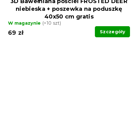
3D Bawełniana pościel FROSTED DEER
niebieska + poszewka na poduszkę
40x50 cm gratis
W magazynie
(>10 szt)
69 zł
Szczegóły