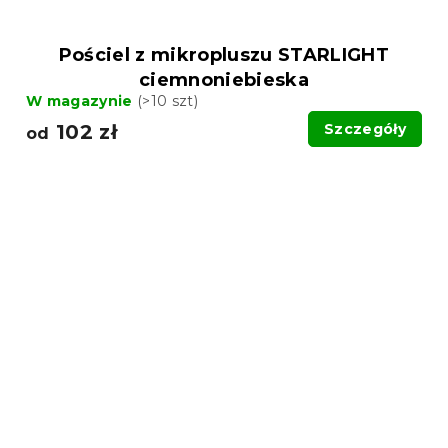
Pościel z mikropluszu STARLIGHT
ciemnoniebieska
W magazynie
(>10 szt)
102 zł
Szczegóły
od