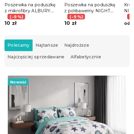
Poszewka na poduszkę
Poszewka na poduszkę
Krep
z mikrofibry ALBURY
z polibawełny NIGHT
NIG
45x45 cm, czerwona
(–9 %)
SKY POLY 70x90 cm,
(–9 %)
nieb
(–
10 zł
turkusowy
10 zł
5
od
S
o
Polecamy
Najtańsze
Najdroższe
r
Najczęściej sprzedawane
Alfabetycznie
t
o
w
L
a
i
Nowość
n
s
i
t
e
a
p
p
r
r
o
o
d
d
u