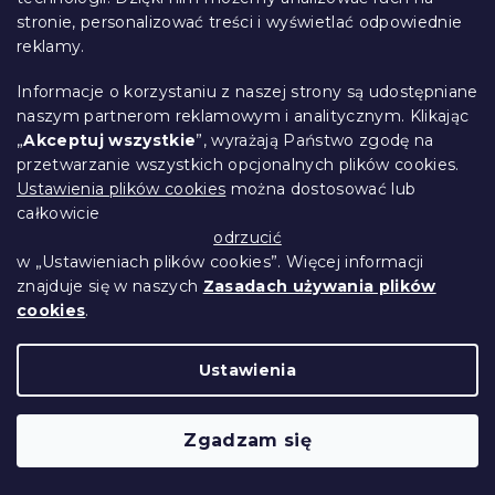
stronie, personalizować treści i wyświetlać odpowiednie
DRZEWA biała
reklamy.
W magazynie
(>10 szt)
87 zł
Szczegóły
od
Informacje o korzystaniu z naszej strony są udostępniane
naszym partnerom reklamowym i analitycznym. Klikając
„
Akceptuj wszystkie
”, wyrażają Państwo zgodę na
przetwarzanie wszystkich opcjonalnych plików cookies.
Ustawienia plików cookies
można dostosować lub
całkowicie
odrzucić
w „Ustawieniach plików cookies”. Więcej informacji
znajduje się w naszych
Zasadach używania plików
cookies
.
Ustawienia
Zgadzam się
Bawełniana pościel SCARLET SNOW