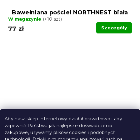
Bawełniana pościel NORTHNEST biała
W magazynie
(>10 szt)
77 zł
Szczegóły
Aby nasz sklep internetowy działał prawidłowo i aby
zapewnić Państwu jak najlepsze doświadczenia
zakupowe, używamy plików cookies i podobnych
Bawełniana pościel Renforcé SOBI I
technologii. Dzięki nim możemy analizować ruch na