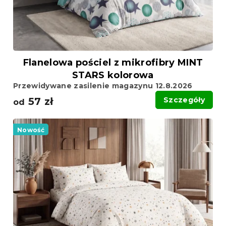
u
k
k
t
t
ó
ó
w
w
Flanelowa pościel z mikrofibry MINT
STARS kolorowa
Przewidywane zasilenie magazynu 12.8.2026
57 zł
Szczegóły
od
Nowość