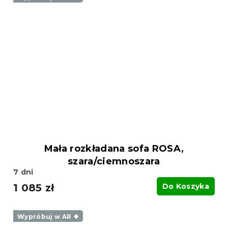
Mała rozkładana sofa ROSA,
szara/ciemnoszara
7 dni
1 085 zł
Do Koszyka
Wypróbuj w AR ❖