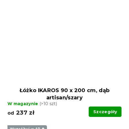
Łóżko IKAROS 90 x 200 cm, dąb
artisan/szary
W magazynie
(>10 szt)
237 zł
Szczegóły
od
Wypróbuj w AR ❖