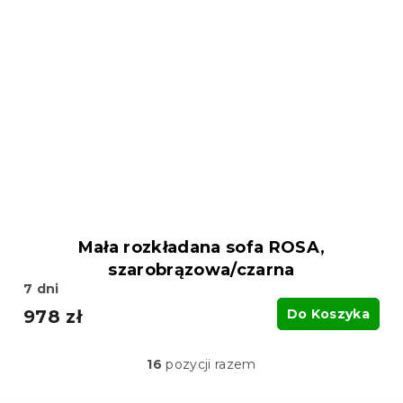
Mała rozkładana sofa ROSA,
szarobrązowa/czarna
7 dni
978 zł
Do Koszyka
16
pozycji razem
K
o