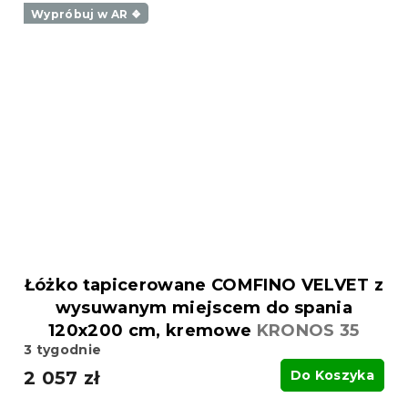
Wypróbuj w AR ❖
Łóżko tapicerowane COMFINO VELVET z
wysuwanym miejscem do spania
120x200 cm, kremowe
KRONOS 35
3 tygodnie
2 057 zł
Do Koszyka