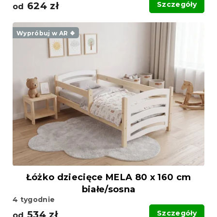
624 zł
Szczegóły
od
Wypróbuj w AR ❖
Łóżko dziecięce MELA 80 x 160 cm
białe/sosna
4 tygodnie
534 zł
Szczegóły
od