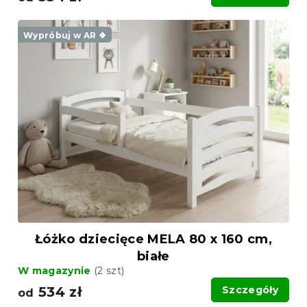
Wypróbuj w AR ❖
Łóżko dziecięce MELA 80 x 160 cm,
białe
W magazynie
(2 szt)
534 zł
Szczegóły
od