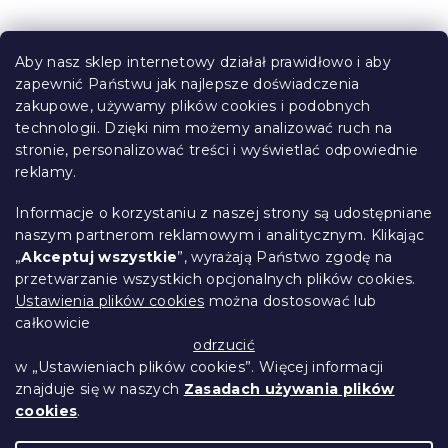
n
t
S
r
t
o
Aby nasz sklep internetowy działał prawidłowo i aby
o
l
zapewnić Państwu jak najlepsze doświadczenia
Informacje dla Ciebie
k
p
zakupowe, używamy plików cookies i podobnych
i
k
technologii. Dzięki nim możemy analizować ruch na
Śledzenie zamówienia
l
a
stronie, personalizować treści i wyświetlać odpowiednie
i
Opcje dostawy
s
reklamy.
Metody płatności
t
Reklamacje i zwroty towarów
y
Informacje o korzystaniu z naszej strony są udostępniane
Kontakt
naszym partnerom reklamowym i analitycznym. Klikając
Regulamin
„
Akceptuj wszystkie
”, wyrażają Państwo zgodę na
przetwarzanie wszystkich opcjonalnych plików cookies.
Ochrona danych osobowych
Ustawienia plików cookies
można dostosować lub
Kodeks etyczny
całkowicie
Dla partnerów
odrzucić
w „Ustawieniach plików cookies”. Więcej informacji
znajduje się w naszych
Zasadach używania plików
cookies
.
Opracował Shoptet Premium