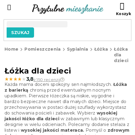
Przejść
KO
do
treści
SZUKAJ
Home
Pomieszczenia
Sypialnia
Łóżka
Łóżka
dla
dzieci
Łóżka dla dzieci
★★★★★
★★★★★
3,8
z 150 recenzji
Każda mama doceni spokojny sen najmłodszych.
Łóżka
z barierką
chronią przed ewentualnym nocnym
upadkiem. Pierwsze łóżeczka są niskie, wygodne i
bardzo bezpieczne nawet dla małych dzieci. Miejsce do
przechowywania w postaci dużej szuflady wykorzystasz
do schowania pościeli i zabawek. Wybierz
wysokiej
jakości łóżko dla dzieci
w zabawnym lub klasycznym
designie w wielu odcieniach. Polecamy dodanie stelaża z
listew i
wysokiej jakości materaca.
Pomyśl o
zdrowym