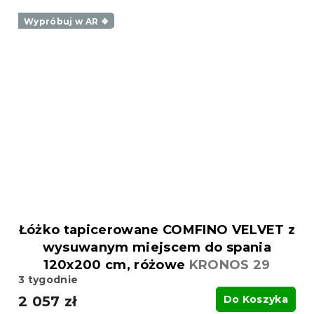
Wypróbuj w AR ❖
Łóżko tapicerowane COMFINO VELVET z
wysuwanym miejscem do spania
120x200 cm, różowe
KRONOS 29
3 tygodnie
2 057 zł
Do Koszyka