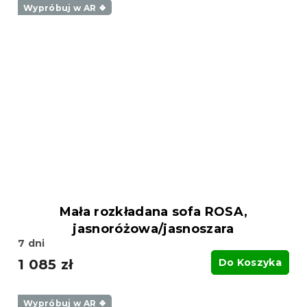
Wypróbuj w AR ❖
Mała rozkładana sofa ROSA,
jasnoróżowa/jasnoszara
7 dni
1 085 zł
Do Koszyka
Wypróbuj w AR ❖