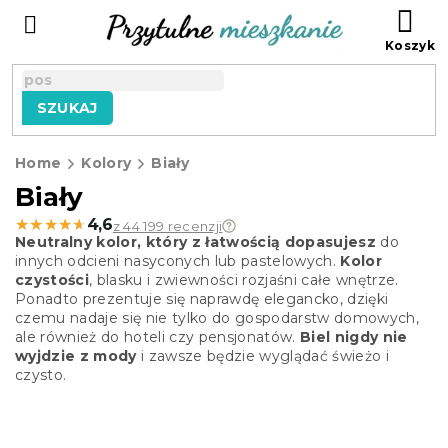
Przejść
KO
do
treści
SZUKAJ
Home
Kolory
Biały
Biały
★★★★★
★★★★★
4,6
z 44 199 recenzji
Neutralny kolor, który z łatwością dopasujesz
do
innych odcieni nasyconych lub pastelowych.
Kolor
czystości
, blasku i zwiewności rozjaśni całe wnętrze.
Ponadto prezentuje się naprawdę elegancko, dzięki
czemu nadaje się nie tylko do gospodarstw domowych,
ale również do hoteli czy pensjonatów.
Biel nigdy nie
wyjdzie z mody
i zawsze będzie wyglądać świeżo i
czysto.