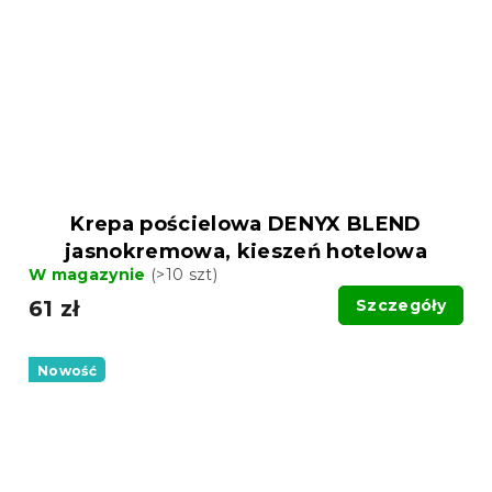
Krepa pościelowa DENYX BLEND
jasnokremowa, kieszeń hotelowa
W magazynie
(>10 szt)
61 zł
Szczegóły
Nowość