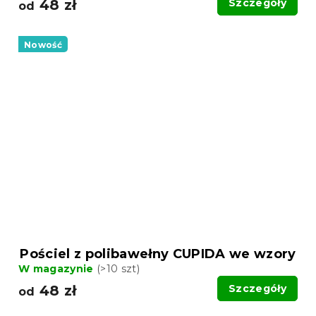
48 zł
Szczegóły
od
Nowość
Pościel z polibawełny CUPIDA we wzory
W magazynie
(>10 szt)
48 zł
Szczegóły
od