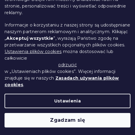
stronie, personalizować treści i wyświetlać odpowiednie
reklamy.
Informacje o korzystaniu z naszej strony są udostępniane
naszym partnerom reklamowym i analitycznym. Klikając
„
Akceptuj wszystkie
”, wyrażają Państwo zgodę na
przetwarzanie wszystkich opcjonalnych plików cookies.
Ustawienia plików cookies
można dostosować lub
całkowicie
odrzucić
Prześcieradło z mikrofibry AUTUMN
w „Ustawieniach plików cookies”. Więcej informacji
znajduje się w naszych
Zasadach używania plików
PUMPKINS kolorowe 180x200 cm
cookies
.
Przewidywane zasilenie magazynu 9.8.2026
33 zł
Do Koszyka
Ustawienia
Nowość
Zgadzam się