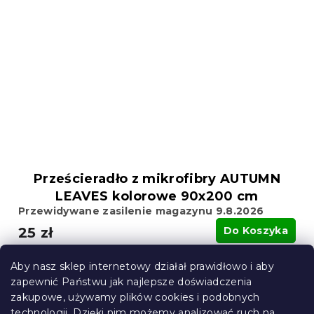
Prześcieradło z mikrofibry AUTUMN
LEAVES kolorowe 90x200 cm
Przewidywane zasilenie magazynu 9.8.2026
25 zł
Do Koszyka
Aby nasz sklep internetowy działał prawidłowo i aby
Nowość
zapewnić Państwu jak najlepsze doświadczenia
zakupowe, używamy plików cookies i podobnych
technologii. Dzięki nim możemy analizować ruch na