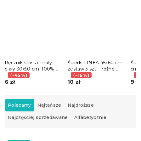
Ręcznik Classic mały
Ścierki LINEA 45x60 cm,
Ści
biały 30x50 cm, 100%
zestaw 3 szt. - różne
cm, 
bawełna
(–45 %)
warianty
(–16 %)
(–
6 zł
10 zł
9 zł
S
o
Polecamy
Najtańsze
Najdroższe
r
Najczęściej sprzedawane
Alfabetycznie
t
o
w
L
a