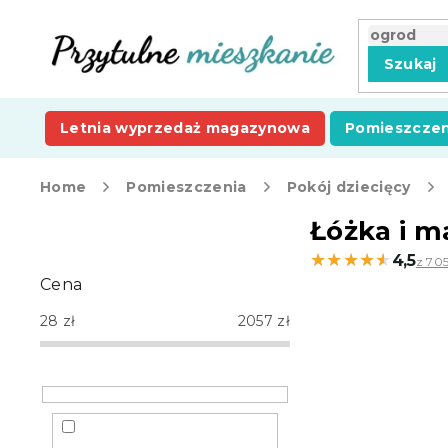
Przejść
do
treści
Szukaj
Letnia wyprzedaż magazynowa
Pomieszczen
Home
Pomieszczenia
Pokój dziecięcy
P
Łóżka i m
a
★★★★★
★★★★★
4,5
z 705
s
Cena
e
k
28
zł
2057
zł
b
o
c
z
n
y