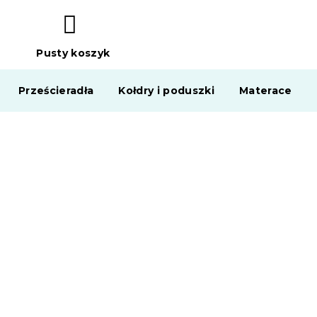
Pusty koszyk
KOSZYK
Prześcieradła
Kołdry i poduszki
Materace