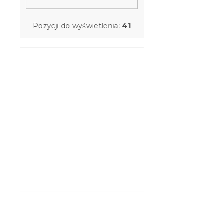
EASYSOFT 1
W magazynie
Pozycji do wyświetlenia:
41
311 zł
od
Wypróbuj w AR
Łóżko dzie
160 cm, bia
W magazynie
534 zł
od