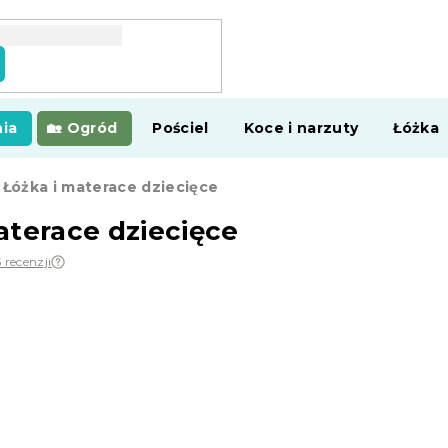
ia
Ogród
Pościel
Koce i narzuty
Łóżka
Łóżka i materace dziecięce
aterace dziecięce
 recenzji