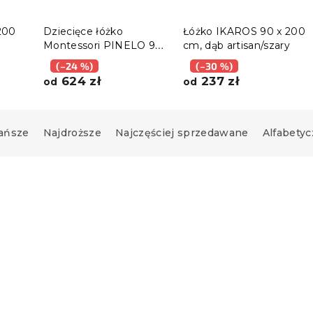
200
Dziecięce łóżko
Łóżko IKAROS 90 x 200
Montessori PINELO 90
cm, dąb artisan/szary
x 200 cm, sosna
(–24 %)
(–30 %)
624 zł
237 zł
od
od
ańsze
Najdroższe
Najczęściej sprzedawane
Alfabetyc
Promocja