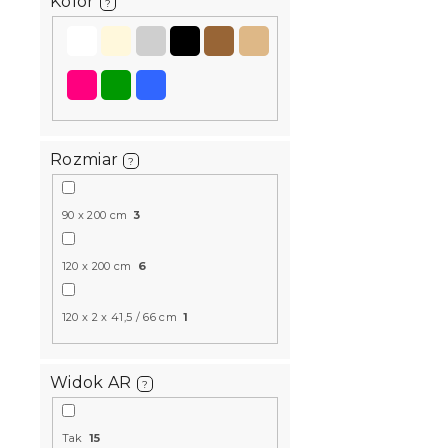
u
Kolor
d
?
k
u
t
k
Barierka d
ó
t
60 x 120 cm
w
ó
W magazynie
w
127 zł
Rozmiar
?
90 x 200 cm
3
120 x 200 cm
6
120 x 2 x 41,5 / 66 cm
1
Widok AR
?
Dziecięcy 
Tak
15