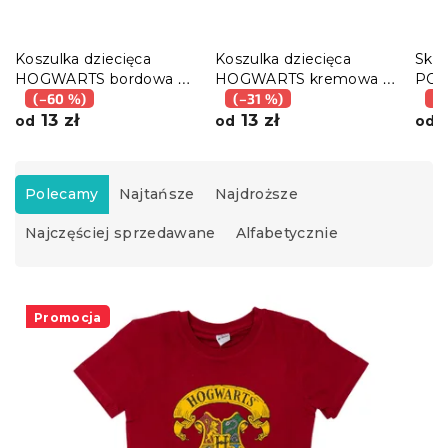
Koszulka dziecięca
Koszulka dziecięca
Ska
HOGWARTS bordowa -
HOGWARTS kremowa -
POTT
różne rozmiary
(–60 %)
różne rozmiary
(–31 %)
pary
(–
13 zł
13 zł
1
od
od
od
S
o
Polecamy
Najtańsze
Najdroższe
r
Najczęściej sprzedawane
Alfabetycznie
t
o
w
L
a
i
Promocja
n
s
i
t
e
a
p
p
r
r
o