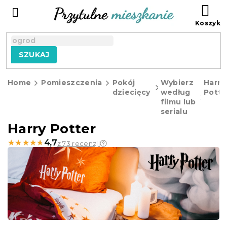
Przejść
KO
do
treści
SZUKAJ
Home
Pomieszczenia
Pokój
Wybierz
Harry
dziecięcy
według
Potte
filmu lub
serialu
Harry Potter
★★★★★
★★★★★
4,7
z 73 recenzji