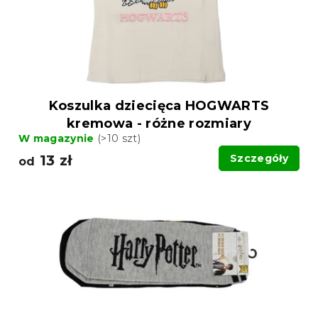
Koszulka dziecięca HOGWARTS
kremowa - różne rozmiary
W magazynie
(>10 szt)
13 zł
Szczegóły
od