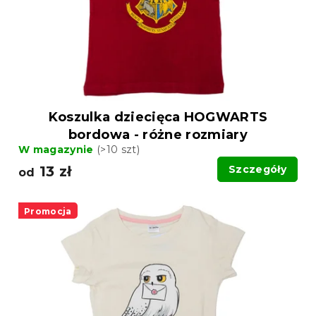
o
d
d
u
u
k
k
t
t
ó
ó
w
w
Koszulka dziecięca HOGWARTS
bordowa - różne rozmiary
W magazynie
(>10 szt)
13 zł
Szczegóły
od
Promocja