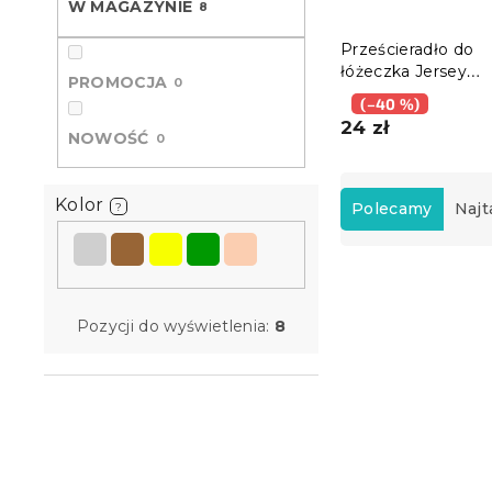
W MAGAZYNIE
8
Prześcieradło do
łóżeczka Jersey
PROMOCJA
0
jasnobrązowe 70 x
(–40 %)
cm
24 zł
NOWOŚĆ
0
S
o
Kolor
Polecamy
Najt
?
r
t
L
o
i
w
s
a
Pozycji do wyświetlenia:
8
t
n
a
i
p
e
r
p
o
r
d
o