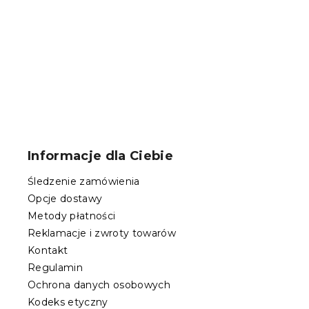
W magazynie
24 zł
S
t
o
Informacje dla Ciebie
p
k
Śledzenie zamówienia
a
Opcje dostawy
Metody płatności
Reklamacje i zwroty towarów
Kontakt
Regulamin
Ochrona danych osobowych
Kodeks etyczny