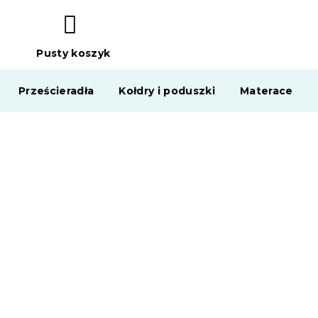
Pusty koszyk
KOSZYK
Prześcieradła
Kołdry i poduszki
Materace