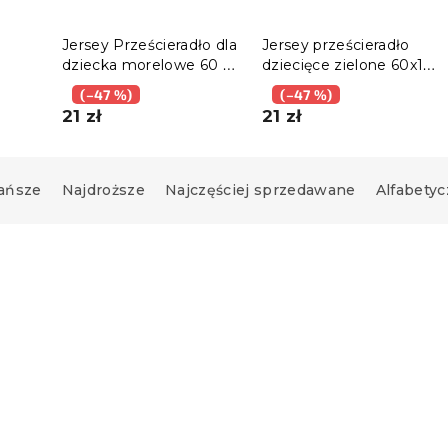
Jersey Prześcieradło dla
Jersey prześcieradło
dziecka morelowe 60 x
dziecięce zielone 60x120
 140
120 cm
cm
(–47 %)
(–47 %)
21 zł
21 zł
ańsze
Najdroższe
Najczęściej sprzedawane
Alfabetyc