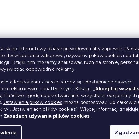
ścieradło dla
Jersey prześcieradło
relowe 60 x 120
dziecięce jasnoszare 7
cm
(>10 szt)
W magazynie
(>10 szt)
sz sklep internetowy działał prawidłowo i aby zapewnić Państ
24 zł
sze doświadczenia zakupowe, używamy plików cookies i podo
logii. Dzięki nim możemy analizować ruch na stronie, persona
i wyświetlać odpowiednie reklamy.
acje o korzystaniu z naszej strony są udostępniane naszym
rom reklamowym i analitycznym. Klikając „
Akceptuj wszystk
ją Państwo zgodę na przetwarzanie wszystkich opcjonalnych 
s.
Ustawienia plików cookies
można dostosować lub całkowici
ić
w „Ustawieniach plików cookies”. Więcej informacji znajduje
ch
Zasadach używania plików cookies
.
Zgadzam
awienia