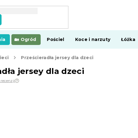
ia
Ogród
Pościel
Koce i narzuty
Łóżka
ieci
Prześcieradła jersey dla dzeci
dła jersey dla dzeci
 recenzji