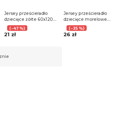
Jersey prześcieradło
Jersey prześcieradło
Jers
dziecięce żółte 60x120
dziecięce morelowe
dzie
cm
70x140
70x
(–47 %)
(–35 %)
(–
21 zł
26 zł
24 
znie