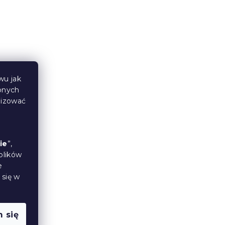
Jersey prześcieradło
0x140
dziecięce morelowe 70x140
W magazynie
(>10 szt)
wu jak
26 zł
bnych
lizować
ie
”,
plików
e
 się w
 się