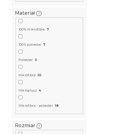
a
i
p
e
Materiał
?
r
p
o
r
d
o
100% mikrofibra
7
u
d
k
u
100% poliester
7
t
k
Mikroplusz
ó
t
GARDEN, ci
w
Poliester
3
ó
W magazynie
w
67 zł
Mikrofibra
10
Mikroplusz
4
Promocja
Mikrofibra - poliester
18
Rozmiar
?