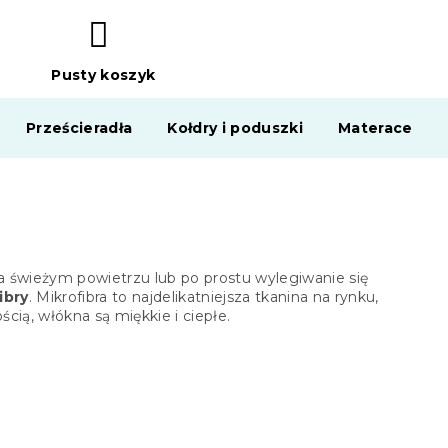
Pusty koszyk
KOSZYK
Prześcieradła
Kołdry i poduszki
Materace
 świeżym powietrzu lub po prostu wylegiwanie się
ibry
. Mikrofibra to najdelikatniejsza tkanina na rynku,
ią, włókna są miękkie i ciepłe.