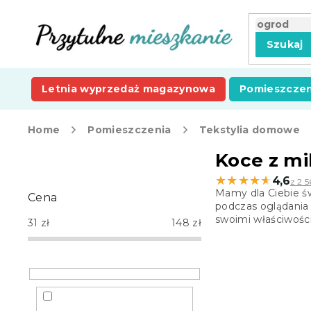
Przejść
do
treści
Szukaj
Letnia wyprzedaż magazynowa
Pomieszczen
Home
Pomieszczenia
Tekstylia domowe
P
Koce z mi
a
★★★★★
★★★★★
4,6
z 2 5
s
Mamy dla Ciebie ś
Cena
e
podczas oglądania 
k
swoimi właściwości
31
zł
148
zł
b
o
c
z
n
y