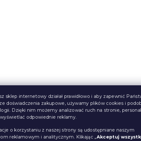
teczny z
2x Szary świąteczny koc
 biały z
mikropluszu CHRISTMA
 RETRO
HEART 150x200 cm
 160x200 cm
(2 szt)
W magazynie
(10 szt)
118 zł
sz sklep internetowy działał prawidłowo i aby zapewnić Państ
sze doświadczenia zakupowe, używamy plików cookies i podo
logii. Dzięki nim możemy analizować ruch na stronie, persona
i wyświetlać odpowiednie reklamy.
acje o korzystaniu z naszej strony są udostępniane naszym
rom reklamowym i analitycznym. Klikając „
Akceptuj wszystk