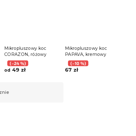
Mikropluszowy koc
Mikropluszowy koc
Mikr
CORAZON, różowy
PAPAVA, kremowy
YEL
ciem
(–24 %)
(–10 %)
(–
49 zł
67 zł
54 
od
znie
Wyprzedaż