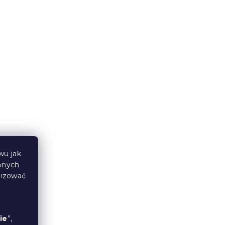
 z
2x Szary świąteczny koc z
S
mikropluszu CHRISTMAS
MAGIC 150x200 cm
W magazynie
(>10 szt)
118 zł
Wyprzedaż
wu jak
bnych
lizować
ie
”,