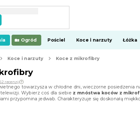
ia
Ogród
Pościel
Koce i narzuty
Łóżka
Koce i narzuty
Koce z mikrofibry
krofibry
62 recenzji
wietnego towarzysza w chłodne dni, wieczorne posiedzenia na
telewizji. Wybierz coś dla siebie
z mnóstwa koców z mikrof
ami przypomina jedwab. Charakteryzuje się doskonałą miękkośc