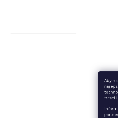
2x Koc świą
mikropluszu
barankiem
CHRISTMAS
W magazynie
148 zł
Korzystne
zestawy
Aby na
najlep
techno
treści 
Inform
partne