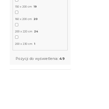
150 x 200 cm
19
160 x 200 cm
20
Mikroplusz
różowy
200 x 220 cm
24
W magazynie
200 x 230 cm
1
46 zł
od
Pozycji do wyświetlenia:
49
Korzystne
zestawy