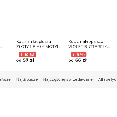
c
Koc z mikropluszu
Koc z mikropluszu
ZŁOTY I BIAŁY MOTYL,
VIOLET BUTTERFLY
ciemnozielona
ciemnoniebieski
(–10 %)
(–9 %)
57 zł
66 zł
od
od
ańsze
Najdroższe
Najczęściej sprzedawane
Alfabetyc