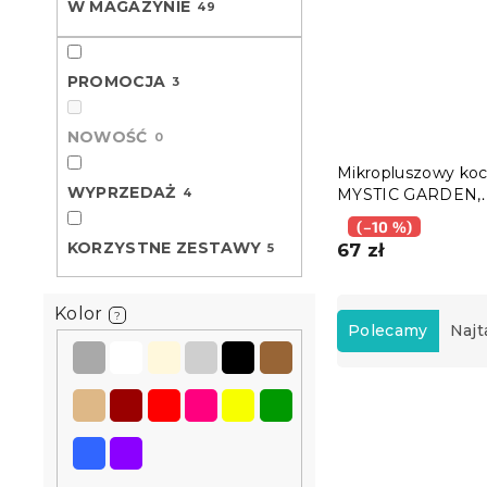
W MAGAZYNIE
49
PROMOCJA
3
NOWOŚĆ
0
Mikropluszowy ko
WYPRZEDAŻ
4
MYSTIC GARDEN,
ciemnozielony
(–10 %)
KORZYSTNE ZESTAWY
67 zł
5
S
Kolor
?
o
Polecamy
Najt
r
t
L
o
i
w
s
a
t
n