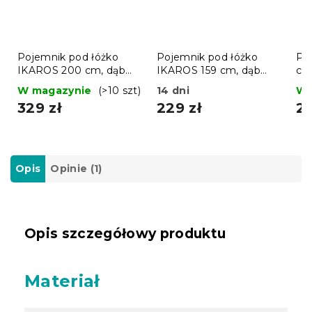
Pojemnik pod łóżko
Pojemnik pod łóżko
Po
IKAROS 200 cm, dąb
IKAROS 159 cm, dąb
cm,
sonoma
sonoma
W magazynie
(>10 szt)
14 dni
W 
329 zł
229 zł
28
Opis
Opinie (1)
Opis szczegółowy produktu
Materiał