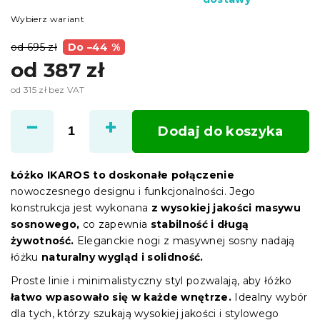
Wybierz wariant
od 695 zł
Do –44 %
od
387 zł
od
315 zł
bez VAT
Cena
jednostkowa:
Dodaj do koszyka
Łóżko IKAROS to doskonałe połączenie
nowoczesnego designu i funkcjonalności. Jego
konstrukcja jest wykonana
z wysokiej jakości masywu
sosnowego,
co zapewnia
stabilność i długą
żywotność.
Eleganckie nogi z masywnej sosny nadają
łóżku
naturalny wygląd i solidność.
Proste linie i minimalistyczny styl pozwalają, aby łóżko
łatwo wpasowało się w każde wnętrze.
Idealny wybór
dla tych, którzy szukają wysokiej jakości i stylowego