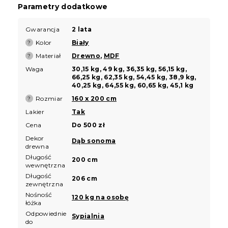
Parametry dodatkowe
Gwarancja
2 lata
Kolor
Biały
?
Materiał
Drewno
,
MDF
?
Waga
30,15 kg, 49 kg, 36,35 kg, 56,15 kg,
66,25 kg, 62,35 kg, 54,45 kg, 38,9 kg,
40,25 kg, 64,55 kg, 60,65 kg, 45,1 kg
Rozmiar
160 x 200 cm
?
Lakier
Tak
Cena
Do 500 zł
Dekor
Dąb sonoma
drewna
Długość
200 cm
wewnętrzna
Długość
206 cm
zewnętrzna
Nośność
120 kg na osobę
łóżka
Odpowiednie
Sypialnia
do