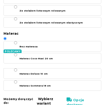
Ze stelażem listwowym rolowanym
Ze stelażem listwowym rolowanym elastycznym
Materac
Bez materaca
Materac Coco Maxi 20 cm
Materac Deluxe 10 cm
Materac Sommera 18 cm
Wybierz
Możemy doręczyć
Opcje
do:
wariant
dostawy