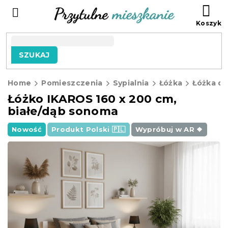
Przejść
KO
do
treści
SZUKAJ
Home
Pomieszczenia
Sypialnia
Łóżka
Łóżka d
Łóżko IKAROS 160 x 200 cm,
białe/dąb sonoma
Nowość
Produkt Polski 🇵🇱
Wypróbuj w AR ❖