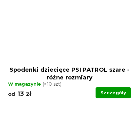
Spodenki dziecięce PSI PATROL szare -
różne rozmiary
W magazynie
(>10 szt)
13 zł
Szczegóły
od