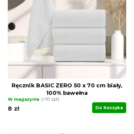
s
i
t
e
a
p
p
r
r
o
o
d
d
u
u
k
k
t
t
ó
ó
w
w
Ręcznik BASIC ZERO 50 x 70 cm biały,
100% bawełna
W magazynie
(>10 szt)
8 zł
Do Koszyka