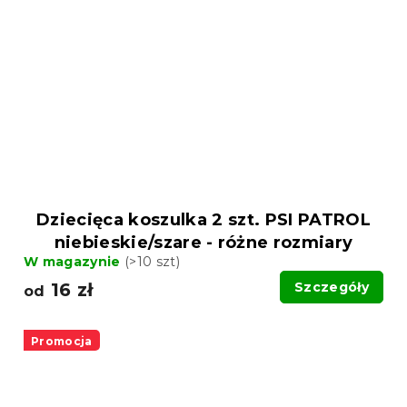
Dziecięca koszulka 2 szt. PSI PATROL
niebieskie/szare - różne rozmiary
W magazynie
(>10 szt)
16 zł
Szczegóły
od
Promocja