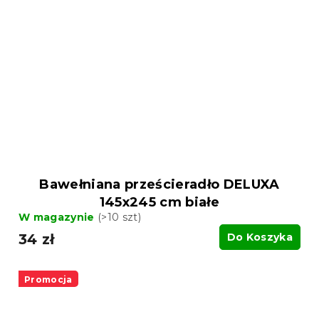
Bawełniana prześcieradło DELUXA
145x245 cm białe
W magazynie
(>10 szt)
34 zł
Do Koszyka
Promocja