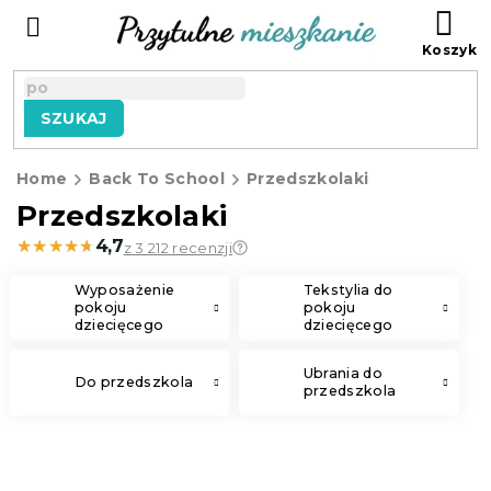
Przejść
KO
do
treści
SZUKAJ
Home
Back To School
Przedszkolaki
Przedszkolaki
★★★★★
★★★★★
4,7
z 3 212 recenzji
Wyposażenie
Tekstylia do
pokoju
pokoju
dziecięcego
dziecięcego
Ubrania do
Do przedszkola
przedszkola