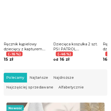
Ręcznik kąpielowy
Dziecięca koszulka 2 szt.
Ręcz
dziecięcy z kapturem
PSI PATROL
dzie
NUBI 75x75 cm, biały
(–16 %)
niebieskie/szare - różne
(–46 %)
MIL
(–
15 zł
rozmiary
16 zł
16 z
od
S
o
Polecamy
Najtańsze
Najdroższe
r
Najczęściej sprzedawane
Alfabetycznie
t
o
w
L
a
i
Nowość
n