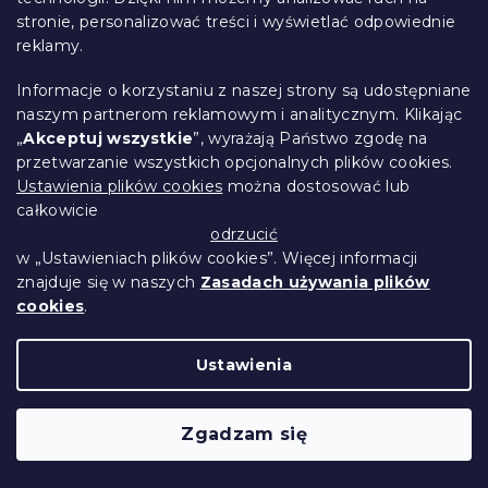
stronie, personalizować treści i wyświetlać odpowiednie
reklamy.
Informacje o korzystaniu z naszej strony są udostępniane
naszym partnerom reklamowym i analitycznym. Klikając
„
Akceptuj wszystkie
”, wyrażają Państwo zgodę na
przetwarzanie wszystkich opcjonalnych plików cookies.
Ustawienia plików cookies
można dostosować lub
całkowicie
odrzucić
w „Ustawieniach plików cookies”. Więcej informacji
znajduje się w naszych
Zasadach używania plików
cookies
.
Ustawienia
Bawełniane prześcieradło FOXIVA szare
140x240 cm
W magazynie
(>10 szt)
Zgadzam się
27 zł
Do Koszyka