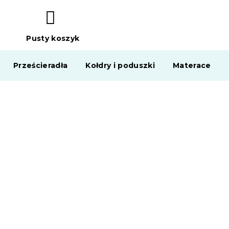
Pusty koszyk
KOSZYK
Prześcieradła
Kołdry i poduszki
Materace