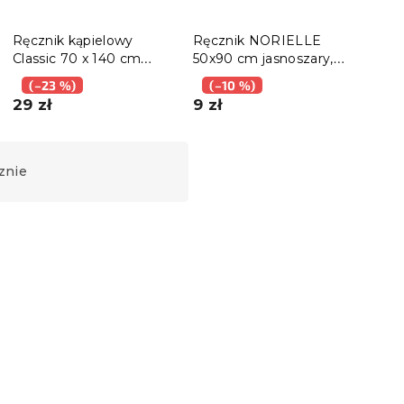
Ręcznik kąpielowy
Ręcznik NORIELLE
Ręcz
Classic 70 x 140 cm
50x90 cm jasnoszary,
NOR
jasnoszary, 100%
100% bawełna
ciem
(–23 %)
(–10 %)
(–
bawełna
baw
29 zł
9 zł
19 z
znie