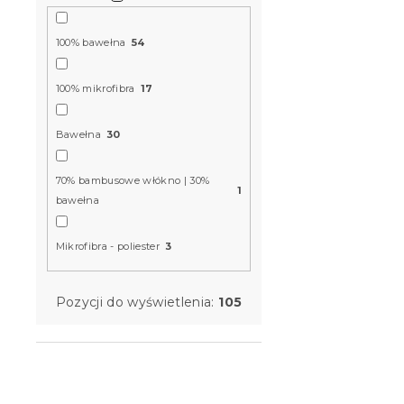
u
d
k
u
t
k
100% bawełna
54
Ręcznik NO
ó
t
biały, 100%
w
ó
100% mikrofibra
17
w
W magazynie
Bawełna
30
9 zł
70% bambusowe włókno | 30%
1
bawełna
Mikrofibra - poliester
3
Pozycji do wyświetlenia:
105