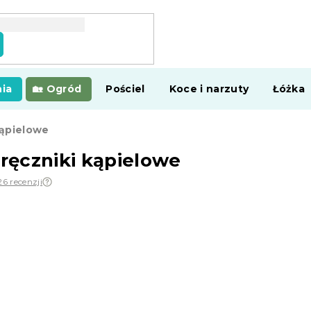
ia
Ogród
Pościel
Koce i narzuty
Łóżka
kąpielowe
 ręczniki kąpielowe
26 recenzji