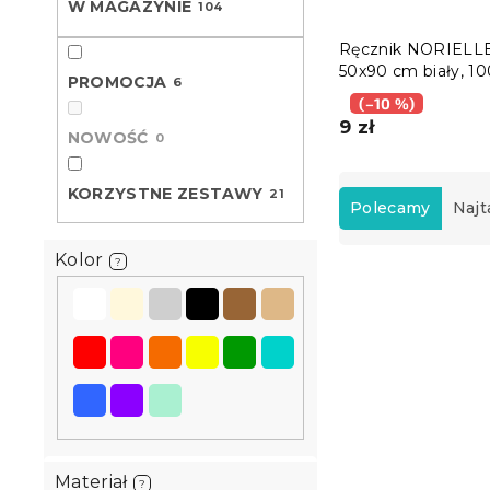
W MAGAZYNIE
104
Ręcznik NORIELL
50x90 cm biały, 1
PROMOCJA
6
bawełna
(–10 %)
9 zł
NOWOŚĆ
0
S
KORZYSTNE ZESTAWY
21
o
Polecamy
Najt
r
t
Kolor
?
L
o
i
w
s
a
t
n
a
i
p
e
r
p
o
r
d
o
Materiał
?