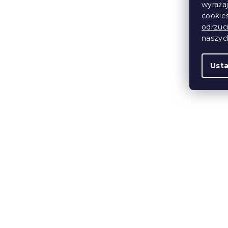
wyraża
18 zł
cookie
odrzuc
naszy
Ust
Ręcznik CL
ELEGANCE 
jasnoniebie
bawełna
W magazynie
27 zł