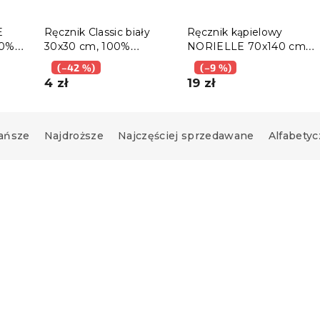
E
Ręcznik Classic biały
Ręcznik kąpielowy
00%
30x30 cm, 100%
NORIELLE 70x140 cm
bawełna
jasnoniebieski, 100%
(–42 %)
(–9 %)
bawełna
4 zł
19 zł
ańsze
Najdroższe
Najczęściej sprzedawane
Alfabetyc