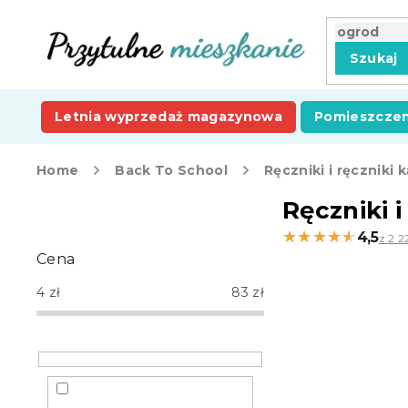
Przejść
do
treści
Szukaj
Letnia wyprzedaż magazynowa
Pomieszczen
Home
Back To School
Ręczniki i ręczniki 
P
Ręczniki i
a
★★★★★
★★★★★
4,5
z 2 2
s
Cena
e
k
4
zł
83
zł
b
o
c
z
n
y