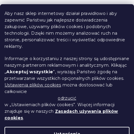
S
t
Aby nasz sklep internetowy działał prawidłowo i aby
o
zapewnić Państwu jak najlepsze doświadczenia
Informacje dla Ciebie
p
zakupowe, używamy plików cookies i podobnych
k
technologii. Dzięki nim możemy analizować ruch na
Śledzenie zamówienia
a
stronie, personalizować treści i wyświetlać odpowiednie
Opcje dostawy
reklamy.
Metody płatności
Reklamacje i zwroty towarów
Informacje o korzystaniu z naszej strony są udostępniane
Kontakt
naszym partnerom reklamowym i analitycznym. Klikając
Regulamin
„
Akceptuj wszystkie
”, wyrażają Państwo zgodę na
przetwarzanie wszystkich opcjonalnych plików cookies.
Ochrona danych osobowych
Ustawienia plików cookies
można dostosować lub
Kodeks etyczny
całkowicie
Dla partnerów
odrzucić
w „Ustawieniach plików cookies”. Więcej informacji
znajduje się w naszych
Zasadach używania plików
cookies
.
Opracował Shoptet Premium