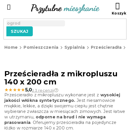
Przejść
KO
do
treści
SZUKAJ
Home
Pomieszczenia
Sypialnia
Prześcieradła
P
z
Prześcieradła z mikropluszu
140 x 200 cm
★★★★★
★★★★★
5,0
z 3 recenzji
Prześcieradło z mikropluszu wykonane jest z
wysokiej
jakości włókna syntetycznego.
Jest niesamowicie
miękkie, lekkie, a dzięki swojemu ciepłu jest chętnie
wybierane zwłaszcza w miesiącach zimowych. Jest łatwe
w utrzymaniu,
odporne na brud i nie wymaga
prasowania
. Oferujemy prześcieradła na pojedyncze
łóżko w rozmiarze 140 x 200 cm.