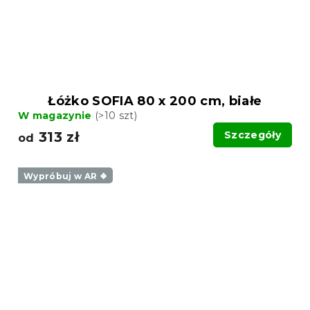
Łóżko SOFIA 80 x 200 cm, białe
W magazynie
(>10 szt)
313 zł
Szczegóły
od
Wypróbuj w AR ❖