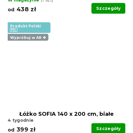
438 zł
Szczegóły
od
Produkt Polski
🇵🇱
Wypróbuj w AR ❖
Łóżko SOFIA 140 x 200 cm, białe
4 tygodnie
399 zł
Szczegóły
od