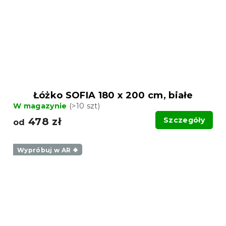
Łóżko SOFIA 180 x 200 cm, białe
W magazynie
(>10 szt)
478 zł
Szczegóły
od
Wypróbuj w AR ❖