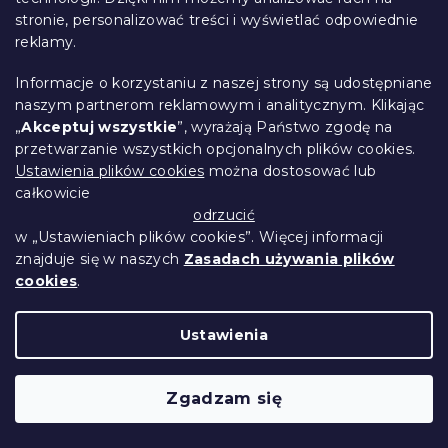
stronie, personalizować treści i wyświetlać odpowiednie
reklamy.
Informacje o korzystaniu z naszej strony są udostępniane
naszym partnerom reklamowym i analitycznym. Klikając
„
Akceptuj wszystkie
”, wyrażają Państwo zgodę na
przetwarzanie wszystkich opcjonalnych plików cookies.
Ustawienia plików cookies
można dostosować lub
Łóżko IKAROS 90 x 200 cm, biały/dąb
całkowicie
truflowy
odrzucić
W magazynie
(>10 szt)
w „Ustawieniach plików cookies”. Więcej informacji
237 zł
Szczegóły
od
znajduje się w naszych
Zasadach używania plików
cookies
.
Wypróbuj w AR ❖
Ustawienia
Zgadzam się