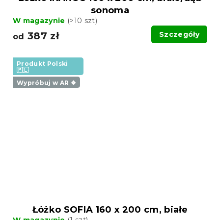
sonoma
W magazynie
(>10 szt)
387 zł
Szczegóły
od
Produkt Polski
🇵🇱
Wypróbuj w AR ❖
Łóżko SOFIA 160 x 200 cm, białe
W magazynie
(1 szt)