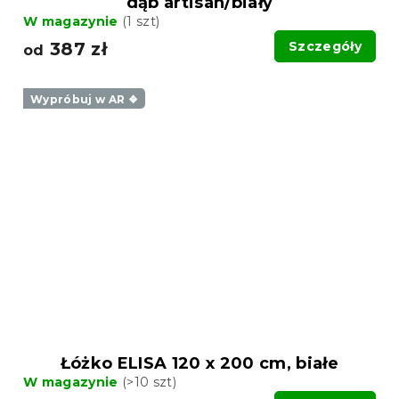
dąb artisan/biały
W magazynie
(1 szt)
387 zł
Szczegóły
od
Wypróbuj w AR ❖
Łóżko ELISA 120 x 200 cm, białe
W magazynie
(>10 szt)