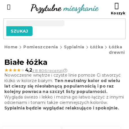
Przejść
KO
do
treści
SZUKAJ
Home
Pomieszczenia
Sypialnia
Łóżka
Łóżka
drewnia
Białe łóżka
★★★★★
★★★★★
4,2
z 8 806 recenzji
Nowoczesne wnętrze i czyste linie pomoże Ci stworzyć
łóżko w kolorze białym.
Ten neutralny kolor od wielu
lat cieszy się niesłabnącą popularnością i po raz
kolejny powraca na szczyt listy popularności.
Wygląda świeżo i lekko i można go łatwo łączyć z innymi
odcieniami i tonami także ciemniejszych kolorów.
Sypialnia będzie wyglądać relaksująco i spokojnie.