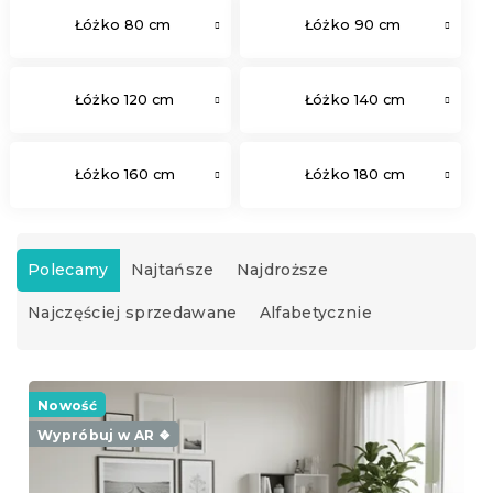
Łóżko 80 cm
Łóżko 90 cm
Łóżko 120 cm
Łóżko 140 cm
Łóżko 160 cm
Łóżko 180 cm
S
o
Polecamy
Najtańsze
Najdroższe
r
Najczęściej sprzedawane
Alfabetycznie
t
o
w
L
a
i
Nowość
n
s
i
Wypróbuj w AR ❖
t
e
a
p