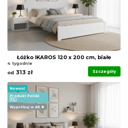
Łóżko IKAROS 120 x 200 cm, białe
4 tygodnie
313 zł
Szczegóły
od
Nowość
Produkt Polski
🇵🇱
Wypróbuj w AR ❖