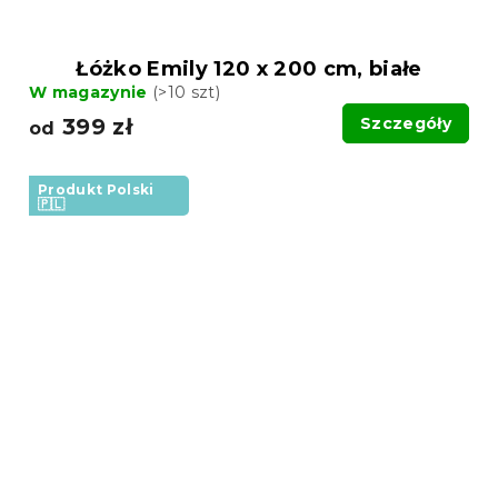
Łóżko Emily 120 x 200 cm, białe
W magazynie
(>10 szt)
399 zł
Szczegóły
od
Produkt Polski
🇵🇱