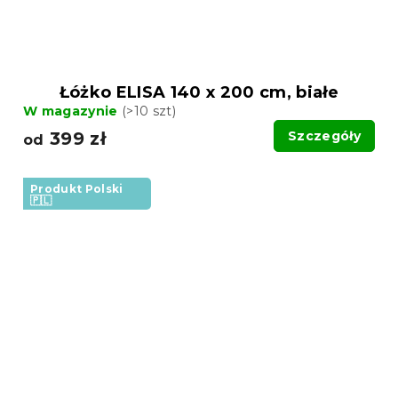
Łóżko ELISA 140 x 200 cm, białe
W magazynie
(>10 szt)
399 zł
Szczegóły
od
Produkt Polski
🇵🇱