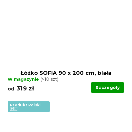
Łóżko SOFIA 90 x 200 cm, biała
W magazynie
(>10 szt)
319 zł
Szczegóły
od
Produkt Polski
🇵🇱