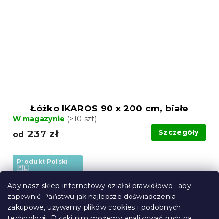
Łóżko IKAROS 90 x 200 cm, białe
W magazynie
(>10 szt)
237 zł
Szczegóły
od
Produkt Polski
🇵🇱
Wypróbuj w AR ❖
Aby nasz sklep internetowy działał prawidłowo i aby
zapewnić Państwu jak najlepsze doświadczenia
zakupowe, używamy plików cookies i podobnych
technologii. Dzięki nim możemy analizować ruch na