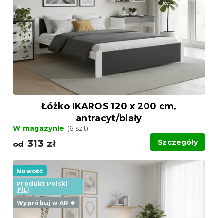
p
r
r
o
o
d
d
u
u
k
k
t
t
ó
ó
w
w
Łóżko IKAROS 120 x 200 cm,
antracyt/biały
W magazynie
(6 szt)
313 zł
Szczegóły
od
Nowość
Produkt Polski
🇵🇱
Wypróbuj w AR ❖