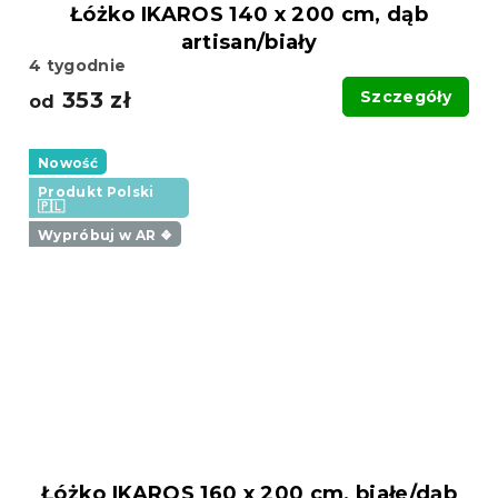
Łóżko IKAROS 140 x 200 cm, dąb
artisan/biały
4 tygodnie
353 zł
Szczegóły
od
Nowość
Produkt Polski
🇵🇱
Wypróbuj w AR ❖
Łóżko IKAROS 160 x 200 cm, białe/dąb