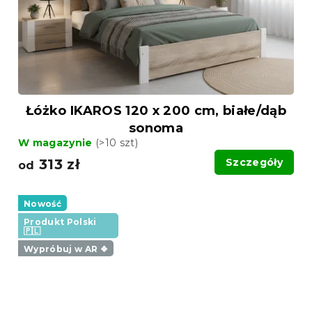
Łóżko IKAROS 120 x 200 cm, białe/dąb
sonoma
W magazynie
(>10 szt)
313 zł
Szczegóły
od
Nowość
Produkt Polski
🇵🇱
Wypróbuj w AR ❖