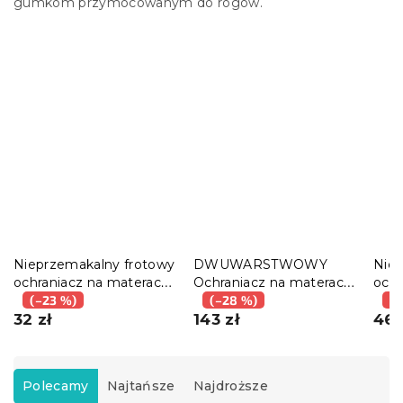
gumkom przymocowanym do rogów.
Nieprzemakalny frotowy
DWUWARSTWOWY
Nie
ochraniacz na materac
Ochraniacz na materac -
ochr
GUARD 90 x 200 cm
(–23 %)
TOPPER 160 x 200 cm
(–28 %)
PIK
(–
32 zł
143 zł
cm
46 
S
o
Polecamy
Najtańsze
Najdroższe