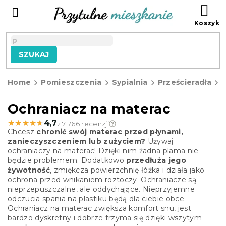
Przejść
KO
do
treści
SZUKAJ
Home
Pomieszczenia
Sypialnia
Prześcieradła
n
Ochraniacz na materac
★★★★★
★★★★★
4,7
z 7 766 recenzji
Chcesz
chronić swój materac przed płynami,
zanieczyszczeniem lub zużyciem?
Używaj
ochraniaczy na materac! Dzięki nim żadna plama nie
będzie problemem. Dodatkowo
przedłuża jego
żywotność
, zmiękcza powierzchnię łóżka i działa jako
ochrona przed wnikaniem roztoczy. Ochraniacze są
nieprzepuszczalne, ale oddychające. Nieprzyjemne
odczucia spania na plastiku będą dla ciebie obce.
Ochraniacz na materac zwiększa komfort snu, jest
bardzo dyskretny i dobrze trzyma się dzięki wszytym