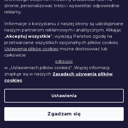
stronie, personalizować treści i wyświetlać odpowiednie
reklamy.
Informacje o korzystaniu z naszej strony są udostępniane
naszym partnerom reklamowym i analitycznym. Klikając
„
Akceptuj wszystkie
”, wyrażają Państwo zgodę na
przetwarzanie wszystkich opcjonalnych plików cookies.
Ustawienia plików cookies
można dostosować lub
całkowicie
odrzucić
w „Ustawieniach plików cookies”. Więcej informacji
znajduje się w naszych
Zasadach używania plików
cookies
.
Nieprzemakalny ochraniacz na materac
Ustawienia
frotte GUARD 70 x 140 cm
W magazynie
(>10 szt)
Zgadzam się
25 zł
Do Koszyka