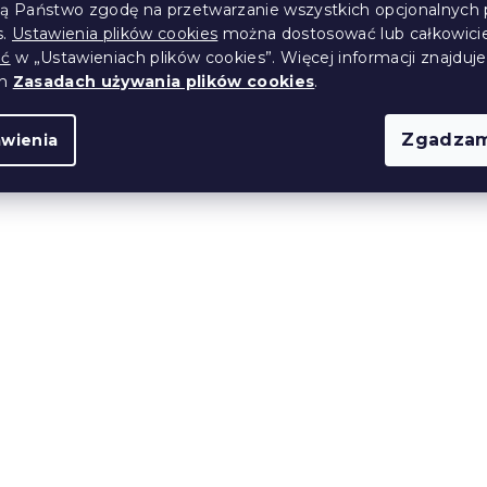
ją Państwo zgodę na przetwarzanie wszystkich opcjonalnych 
s.
Ustawienia plików cookies
można dostosować lub całkowici
ić
w „Ustawieniach plików cookies”. Więcej informacji znajduje
ch
Zasadach używania plików cookies
.
Zgadzam
awienia
upkowa MACARON
Świeca słupkowa SPAA
owa
RUSTIK 13 cm różowa
(>10 szt)
W magazynie
(>10 szt)
11 zł