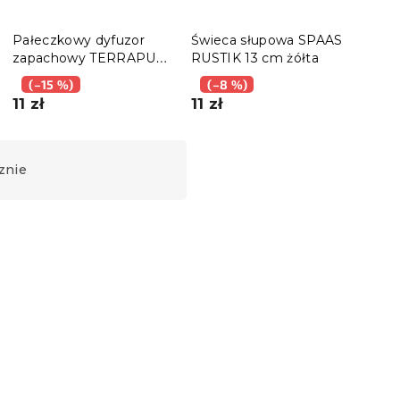
Pałeczkowy dyfuzor
Świeca słupowa SPAAS
Świ
zapachowy TERRAPUR
RUSTIK 13 cm żółta
RUST
WANILIA 90 ml
(–15 %)
(–8 %)
(–
11 zł
11 zł
11 z
znie