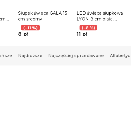
Słupek świeca GALA 15
LED świeca słupkowa
 cm
cm srebrny
LYON 8 cm biała,
zestaw 2 szt.
(–11 %)
(–8 %)
8 zł
11 zł
ańsze
Najdroższe
Najczęściej sprzedawane
Alfabetyc