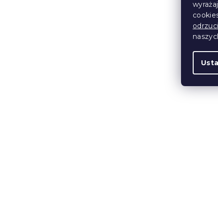
wyraża
cookie
odrzuc
naszy
Ust
Świeca sł
11,5 cm róż
W magazynie
7 zł