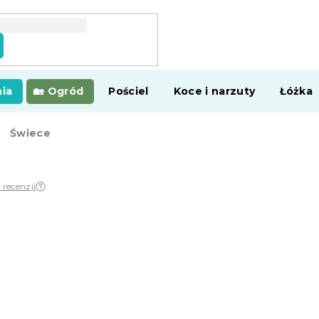
ia
Ogród
Pościel
Koce i narzuty
Łóżka
Świece
 recenzji