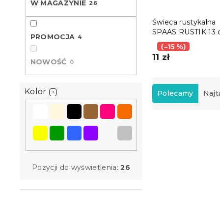
W MAGAZYNIE
26
Świeca rustykalna
SPAAS RUSTIK 13
PROMOCJA
4
pomarańczowa
(–15 %)
11 zł
NOWOŚĆ
0
S
o
Kolor
Polecamy
Najt
?
r
t
L
o
i
w
s
a
t
n
a
i
Pozycji do wyświetlenia:
26
p
e
r
p
o
r
d
o