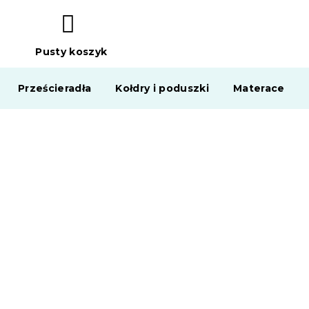
Pusty koszyk
KOSZYK
Prześcieradła
Kołdry i poduszki
Materace