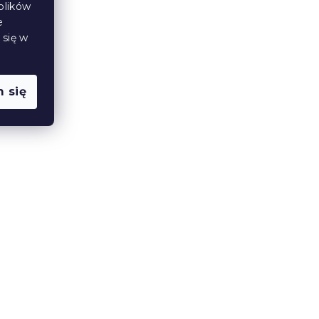
plików
e
 się w
 się
S
Świeca słupowa HOUSIX 13
cm - różne kolory
W magazynie
(>10 szt)
7 zł
od