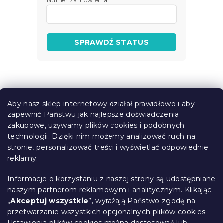
Numer zamówienia
SPRAWDŹ STATUS
S
t
Aby nasz sklep internetowy działał prawidłowo i aby
o
zapewnić Państwu jak najlepsze doświadczenia
Informacje dla Ciebie
p
zakupowe, używamy plików cookies i podobnych
k
technologii. Dzięki nim możemy analizować ruch na
Śledzenie zamówienia
a
stronie, personalizować treści i wyświetlać odpowiednie
Opcje dostawy
reklamy.
Metody płatności
Reklamacje i zwroty towarów
Informacje o korzystaniu z naszej strony są udostępniane
Kontakt
naszym partnerom reklamowym i analitycznym. Klikając
Regulamin
„
Akceptuj wszystkie
”, wyrażają Państwo zgodę na
przetwarzanie wszystkich opcjonalnych plików cookies.
Ochrona danych osobowych
Ustawienia plików cookies
można dostosować lub