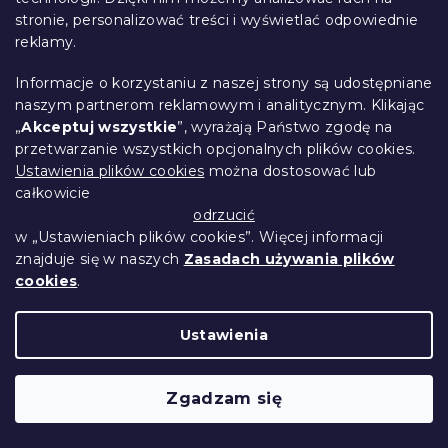
stronie, personalizować treści i wyświetlać odpowiednie
reklamy.
Informacje o korzystaniu z naszej strony są udostępniane
naszym partnerom reklamowym i analitycznym. Klikając
„
Akceptuj wszystkie
”, wyrażają Państwo zgodę na
Dziecięca bawełniana pościel MINIONKI
przetwarzanie wszystkich opcjonalnych plików cookies.
SKATE CREW niebieska
Ustawienia plików cookies
można dostosować lub
W magazynie
(>10 szt)
całkowicie
54 zł
Szczegóły
odrzucić
w „Ustawieniach plików cookies”. Więcej informacji
znajduje się w naszych
Zasadach używania plików
3 + 1
cookies
.
Ustawienia
Zgadzam się