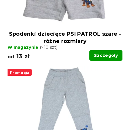
Spodenki dziecięce PSI PATROL szare -
różne rozmiary
W magazynie
(>10 szt)
13 zł
Szczegóły
od
Promocja