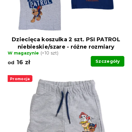
u
k
k
t
t
ó
ó
w
w
Dziecięca koszulka 2 szt. PSI PATROL
niebieskie/szare - różne rozmiary
W magazynie
(>10 szt)
16 zł
Szczegóły
od
Promocja