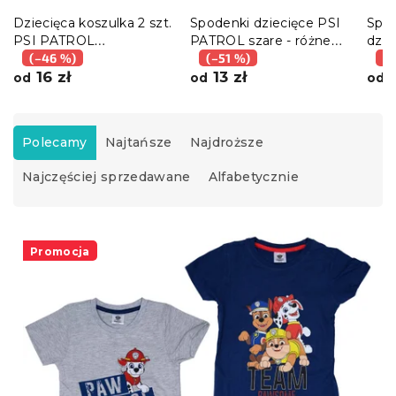
Dziecięca koszulka 2 szt.
Spodenki dziecięce PSI
Spo
PSI PATROL
PATROL szare - różne
dzie
niebieskie/szare - różne
(–46 %)
rozmiary
(–51 %)
jasn
(–
rozmiary
16 zł
13 zł
rozm
1
od
od
od
S
o
Polecamy
Najtańsze
Najdroższe
r
Najczęściej sprzedawane
Alfabetycznie
t
o
w
L
a
i
Promocja
n
s
i
t
e
a
p
p
r
r
o
o
d
d
u