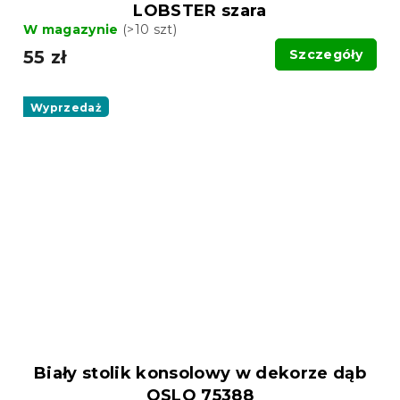
LOBSTER szara
W magazynie
(>10 szt)
55 zł
Szczegóły
Wyprzedaż
Biały stolik konsolowy w dekorze dąb
OSLO 75388