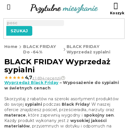
Przejść
KO
do
treści
SZUKAJ
Home
BLACK FRIDAY
BLACK FRIDAY
Do -64%
Wyprzedaż sypialni
BLACK FRIDAY Wyprzedaż
sypialni
★★★★★
★★★★★
4,7
z 1 694 recenzji
Wyprzedaż Black Friday
– Wyposażenie do sypialni
w świetnych cenach
Skorzystaj z rabatów na szeroki asortyment produktów
do swojej
sypialni
podczas
Black Friday
! W naszej
ofercie znajdziesz pościel, prześcieradła, narzuty oraz
materace
, które zapewnią wygodny i
spokojny sen
.
Każdy produkt wykonany jest z
wysokiej jakości
materiałów
, przyjemnych w dotyku i odpornych na