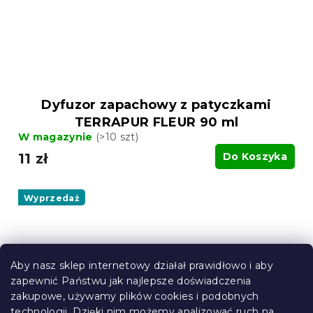
Dyfuzor zapachowy z patyczkami
TERRAPUR FLEUR 90 ml
W magazynie
(>10 szt)
11 zł
Do Koszyka
Wyprzedaż
Aby nasz sklep internetowy działał prawidłowo i aby
zapewnić Państwu jak najlepsze doświadczenia
zakupowe, używamy plików cookies i podobnych
technologii. Dzięki nim możemy analizować ruch na