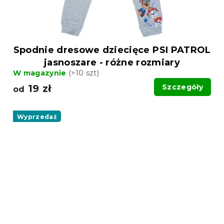
Spodnie dresowe dziecięce PSI PATROL
jasnoszare - różne rozmiary
W magazynie
(>10 szt)
19 zł
Szczegóły
od
Wyprzedaż