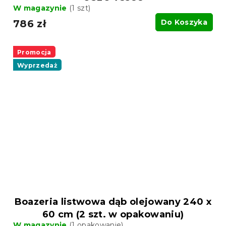
W magazynie
(1 szt)
786 zł
Do Koszyka
Promocja
Wyprzedaż
Boazeria listwowa dąb olejowany 240 x
60 cm (2 szt. w opakowaniu)
W magazynie
(1 opakowanie)