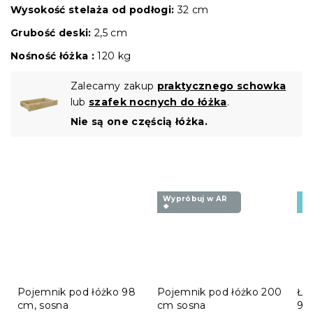
Wysokość stelaża od podłogi:
32 cm
Grubość deski:
2,5 cm
Nośność łóżka :
120 kg
Zalecamy zakup
praktycznego schowka
lub
szafek nocnych do łóżka
.
Nie są one częścią łóżka.
Wypróbuj w AR
Pr
❖
🇵
Pojemnik pod łóżko 98
Pojemnik pod łóżko 200
Łó
cm, sosna
cm sosna
90 