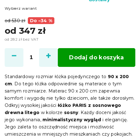
Wybierz wariant
od 530 zł
Do –34 %
od
347 zł
od
282 zł
bez VAT
Cena
jednostkowa:
Dodaj do koszyka
Standardowy rozmiar łóżka pojedynczego to
90 x 200
cm
. Do tego łóżka odpowiednie są materace o tym
samym rozmiarze. Materac 90 x 200 cm zapewnia
komfort i wygodę nie tylko dzieciom, ale także dorosłym.
Odkryj wysokiej jakości
łóżko PARIS z sosnowego
drewna litego
w kolorze
sosny
. Każdy doceni jakość
jego wykonania,
minimalistyczny wygląd
i elegancję.
Jego zaleta to oszczędność miejsca i możliwość
umieszczenia w mniejszych mieszkaniach czy pokojach.