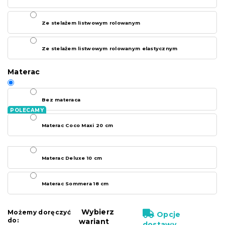
Ze stelażem listwowym rolowanym
Ze stelażem listwowym rolowanym elastycznym
Materac
Bez materaca
Materac Coco Maxi 20 cm
Materac Deluxe 10 cm
Materac Sommera 18 cm
Wybierz
Możemy doręczyć
Opcje
do:
wariant
dostawy