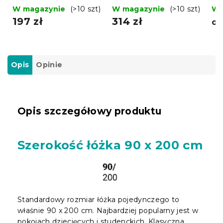
so
W magazynie
(>10 szt)
W magazynie
(>10 szt)
W 
197 zł
314 zł
o
Opis
Opinie
Opis szczegółowy produktu
Szerokość łóżka 90 x 200 cm
Standardowy rozmiar łóżka pojedynczego to
właśnie 90 x 200 cm. Najbardziej popularny jest w
pokojach dziecięcych i studenckich. Klasyczna