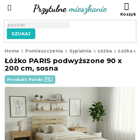
Przejść
KO
do
treści
SZUKAJ
Home
Pomieszczenia
Sypialnia
Łóżka
Łóżka d
Łóżko PARIS podwyższone 90 x
200 cm, sosna
Produkt Polski 🇵🇱