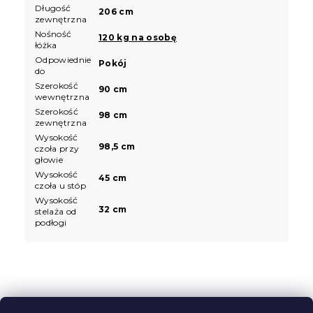
Długość
206 cm
zewnętrzna
Nośność
120 kg na osobę
łóżka
Odpowiednie
Pokój
do
Szerokość
90 cm
wewnętrzna
Szerokość
98 cm
zewnętrzna
Wysokość
98,5 cm
czoła przy
głowie
Wysokość
45 cm
czoła u stóp
Wysokość
32 cm
stelaża od
podłogi
S