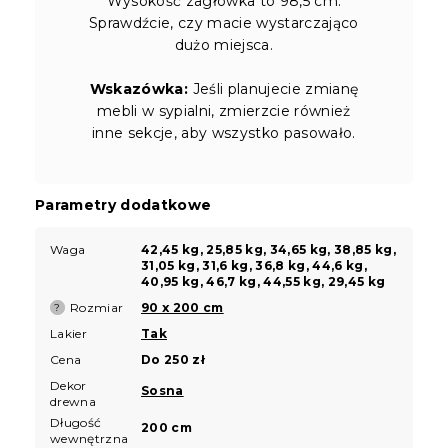
Wysokość zagłówka to 98,5 cm.
Sprawdźcie, czy macie wystarczająco
dużo miejsca.
Wskazówka:
Jeśli planujecie zmianę
mebli w sypialni, zmierzcie również
inne sekcje, aby wszystko pasowało.
Parametry dodatkowe
Waga
42,45 kg, 25,85 kg, 34,65 kg, 38,85 kg,
31,05 kg, 31,6 kg, 36,8 kg, 44,6 kg,
40,95 kg, 46,7 kg, 44,55 kg, 29,45 kg
Rozmiar
90 x 200 cm
?
Lakier
Tak
Cena
Do 250 zł
Dekor
Sosna
drewna
Długość
200 cm
wewnętrzna