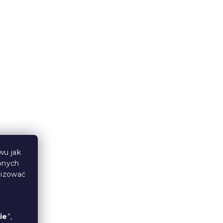
W magazynie
(>10 szt)
66 zł
od
wu jak
bnych
IELLE
Bawełniana poszewka na
lizować
100%
poduszkę DINOROO 40x60
cm, kolorowa
W magazynie
(>10 szt)
ie
”,
6 zł