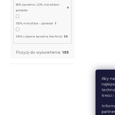
W magazynie
80% bawełna | 20% mikrofibra -
4
poliester
3 zł
100% mikrofibra - poliester
1
100% czesana bawełna Renforcé
39
Pozycji do wyświetlenia:
195
Aby na
najlep
Ręcznik ką
techno
70x140 cm 
treści 
100% baweł
W magazynie
Inform
partne
19 zł