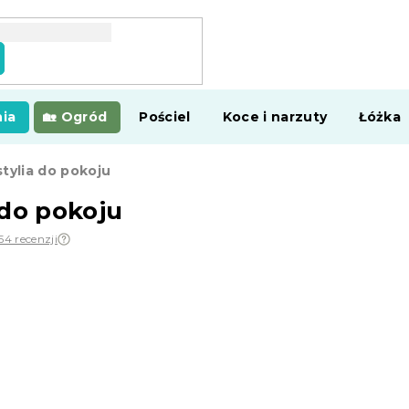
ia
Ogród
Pościel
Koce i narzuty
Łóżka
tylia do pokoju
 do pokoju
54 recenzji