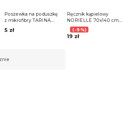
Poszewka na poduszkę
Ręcznik kąpielowy
Prze
z mikrofibry TARINA
NORIELLE 70x140 cm
EXCL
50x70 cm, kolorowy
jasnoniebieski, 100%
200
5 zł
(–9 %)
(–
bawełna
19 zł
38 
znie
Nowość