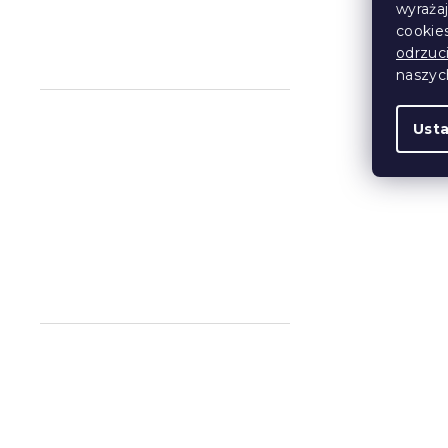
wyraża
cookie
odrzuc
naszy
Ust
Bawełniana 
łóżeczka R
różowa
W magazynie
33 zł