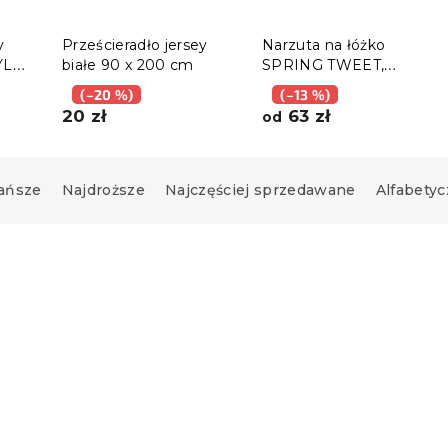
y
Prześcieradło jersey
Narzuta na łóżko
YL
białe 90 x 200 cm
SPRING TWEET,
kolorowy
(–20 %)
(–13 %)
20 zł
63 zł
od
ańsze
Najdroższe
Najczęściej sprzedawane
Alfabetyc
Nowość