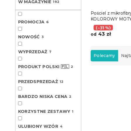
W MAGAZYNIE
192
Pościel z mikrofibr
KOLOROWY MOT
PROMOCJA
6
biała
(–31 %)
43 zł
od
NOWOŚĆ
3
S
WYPRZEDAŻ
7
o
Polecamy
Najt
r
PRODUKT POLSKI 🇵🇱
2
t
L
o
i
w
PRZEDSPRZEDAŻ
12
Nowość
s
a
t
n
BARDZO NISKA CENA
2
a
i
p
e
KORZYSTNE ZESTAWY
r
1
p
o
r
d
o
ULUBIONY WZÓR
4