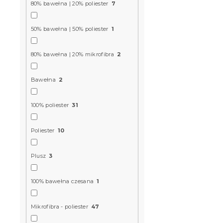
80% bawełna | 20% poliester
7
mikrofibry
cm, koloro
50% bawełna | 50% poliester
1
W magazynie
5 zł
80% bawełna | 20% mikrofibra
2
Bawełna
2
100% poliester
31
Poliester
10
Plusz
3
100% bawełna czesana
1
Poszewka n
mikrofibry
Mikrofibra - poliester
47
50x70 cm, 