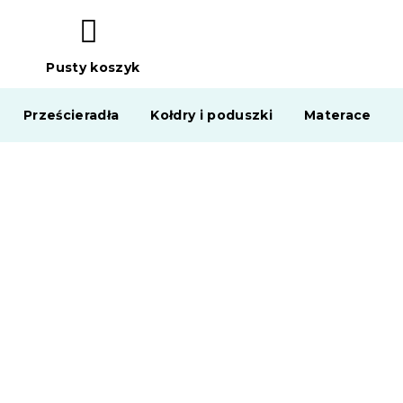
Pusty koszyk
KOSZYK
Prześcieradła
Kołdry i poduszki
Materace