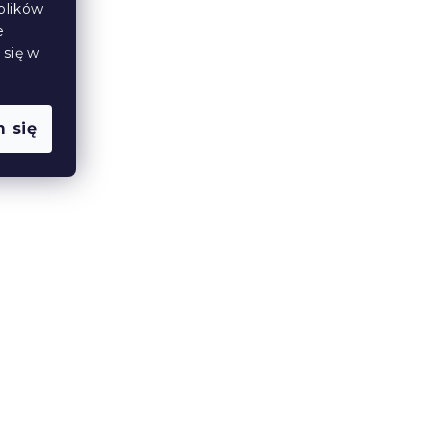
plików
e
 się w
 się
na
Bawełniana poszewka na
x60
poduszkę DIGGERO 40x60
cm, kolorowa
W magazynie
(>10 szt)
6 zł