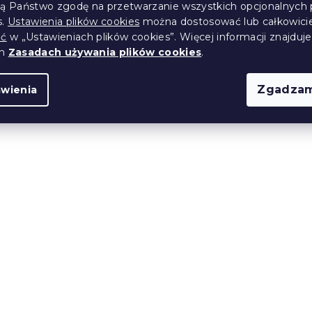
ją Państwo zgodę na przetwarzanie wszystkich opcjonalnych 
s.
Ustawienia plików cookies
można dostosować lub całkowici
ić
w „Ustawieniach plików cookies”. Więcej informacji znajduje
ch
Zasadach używania plików cookies
.
Zgadzam
awienia
pościel do
Bawełniana poszewka 
enforcé LOVITA
poduszkę ANIMORA 40
cm, kolorowa
(>10 szt)
W magazynie
(>10 szt)
6 zł