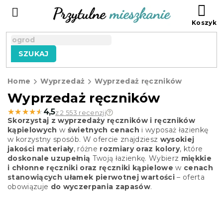
Przejść
KO
do
treści
SZUKAJ
Home
Wyprzedaż
Wyprzedaż ręczników
Wyprzedaż ręczników
★★★★★
★★★★★
4,5
z 2 553 recenzji
Skorzystaj z wyprzedaży ręczników i ręczników
kąpielowych
w
świetnych cenach
i wyposaż łazienkę
w korzystny sposób. W ofercie znajdziesz
wysokiej
jakości materiały
, różne
rozmiary oraz kolory
, które
doskonale uzupełnią
Twoją łazienkę. Wybierz
miękkie
i chłonne ręczniki oraz ręczniki kąpielowe
w
cenach
stanowiących ułamek pierwotnej wartości
– oferta
obowiązuje
do wyczerpania zapasów
.