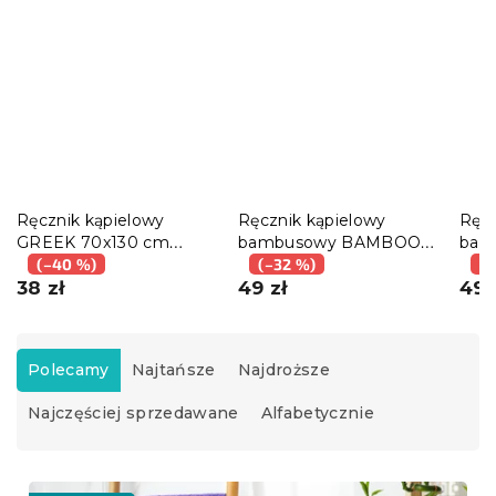
Ręcznik kąpielowy
Ręcznik kąpielowy
Ręcz
GREEK 70x130 cm
bambusowy BAMBOO
bam
czarny, 100% bawełna
(–40 %)
70x140 cm zielony, 70%
(–32 %)
70x1
(–
38 zł
bambus | 30% bawełna
49 zł
70%
49 
baw
S
o
Polecamy
Najtańsze
Najdroższe
r
Najczęściej sprzedawane
Alfabetycznie
t
o
w
L
a