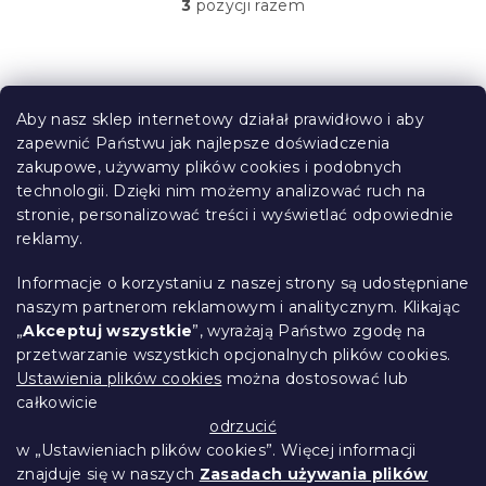
3
pozycji razem
K
o
n
t
S
r
t
o
Aby nasz sklep internetowy działał prawidłowo i aby
o
l
zapewnić Państwu jak najlepsze doświadczenia
Informacje dla Ciebie
k
p
zakupowe, używamy plików cookies i podobnych
i
k
technologii. Dzięki nim możemy analizować ruch na
Śledzenie zamówienia
l
a
stronie, personalizować treści i wyświetlać odpowiednie
i
Opcje dostawy
s
reklamy.
Metody płatności
t
Reklamacje i zwroty towarów
y
Informacje o korzystaniu z naszej strony są udostępniane
Kontakt
naszym partnerom reklamowym i analitycznym. Klikając
Regulamin
„
Akceptuj wszystkie
”, wyrażają Państwo zgodę na
przetwarzanie wszystkich opcjonalnych plików cookies.
Ochrona danych osobowych
Ustawienia plików cookies
można dostosować lub
Kodeks etyczny
całkowicie
Dla partnerów
odrzucić
w „Ustawieniach plików cookies”. Więcej informacji
znajduje się w naszych
Zasadach używania plików