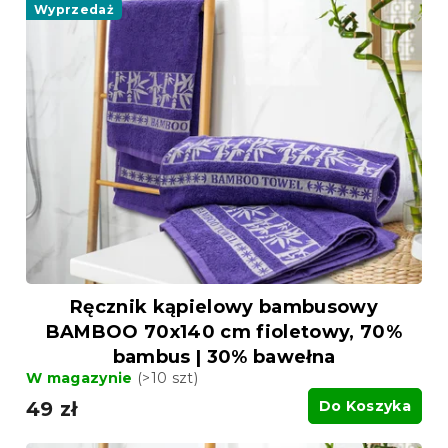
i
Wyprzedaż
n
s
i
t
e
a
p
p
r
r
o
o
d
d
u
u
k
k
t
t
ó
ó
w
w
Ręcznik kąpielowy bambusowy
BAMBOO 70x140 cm fioletowy, 70%
bambus | 30% bawełna
W magazynie
(>10 szt)
49 zł
Do Koszyka